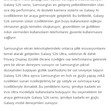
Galaxy S26 serisi, Samsung’un en gelişmiş yetkinliklerinden olan
sıra dışı performans, AI destekli kamera sistemi ve Galaxy AI
özelliklerinin bir araya gelmesiyle geliştirildi. Bu birliktelik, Galaxy
S26 serisinin üstün özelliklerinin gün boyu kullanıcıların eşlikçisi
olmasının güçlü temelini oluşturuyor, güvenlikten ve gizlilikten
ödün vermeden kullanıcıların telefonlarını güvenle kullanmasını
sağlıyor.
Samsung’un ekran teknolojilerindeki onlarca yıllık inovasyonlarını
temel alarak geliştirilen Galaxy S26 Ultra, sektörün ilk dahili
Privacy Display (Gizlilik Ekranı) özelliğini cep telefonlarına getirerek
yeni bir ekran deneyimi sunuyor ve Samsung’un piksel
düzeyinden başlayan gizlilik taahhüdünü bir üst seviyeye taşıyor.
Galaxy S26 Ultra ayrıca Samsung’un en hızlı ve güçlü yapay zekâ
özellikleri sunan özelleştirilmiş bir çip setiyle ve ısınmaya karşı
özellikleriyle donatıldı. Bu yeniliklerin tümü, şimdiye kadarki en
ince Ultra modeliyle kullanıcılarla buluşuyor. Bu seçeneklerin bir
araya gelmesiyle Galaxy S26 serisi, şimdiye kadarki en güçlü
Galaxy mobil deneyimleri sunuyor.