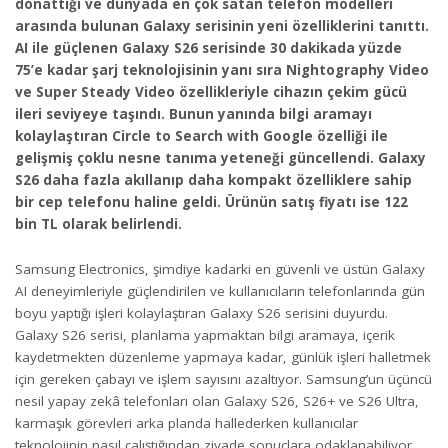
donattığı ve dünyada en çok satan telefon modelleri
arasında bulunan Galaxy serisinin yeni özelliklerini tanıttı.
AI ile güçlenen Galaxy S26 serisinde 30 dakikada yüzde
75’e kadar şarj teknolojisinin yanı sıra Nightography Video
ve Super Steady Video özellikleriyle cihazın çekim gücü
ileri seviyeye taşındı. Bunun yanında bilgi aramayı
kolaylaştıran Circle to Search with Google özelliği ile
gelişmiş çoklu nesne tanıma yeteneği güncellendi. Galaxy
S26 daha fazla akıllanıp daha kompakt özelliklere sahip
bir cep telefonu haline geldi. Ürünün satış fiyatı ise 122
bin TL olarak belirlendi.
Samsung Electronics, şimdiye kadarki en güvenli ve üstün Galaxy
AI deneyimleriyle güçlendirilen ve kullanıcıların telefonlarında gün
boyu yaptığı işleri kolaylaştıran Galaxy S26 serisini duyurdu.
Galaxy S26 serisi, planlama yapmaktan bilgi aramaya, içerik
kaydetmekten düzenleme yapmaya kadar, günlük işleri halletmek
için gereken çabayı ve işlem sayısını azaltıyor. Samsung’un üçüncü
nesil yapay zekâ telefonları olan Galaxy S26, S26+ ve S26 Ultra,
karmaşık görevleri arka planda hallederken kullanıcılar
teknolojinin nasıl çalıştığından ziyade sonuçlara odaklanabiliyor.