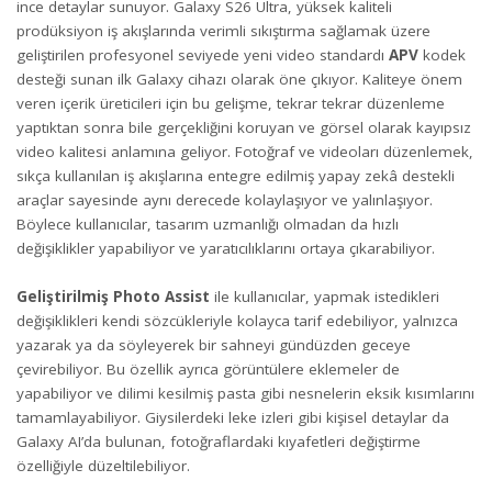
ince detaylar sunuyor. Galaxy S26 Ultra, yüksek kaliteli
prodüksiyon iş akışlarında verimli sıkıştırma sağlamak üzere
geliştirilen profesyonel seviyede yeni video standardı
APV
kodek
desteği sunan ilk Galaxy cihazı olarak öne çıkıyor. Kaliteye önem
veren içerik üreticileri için bu gelişme, tekrar tekrar düzenleme
yaptıktan sonra bile gerçekliğini koruyan ve görsel olarak kayıpsız
video kalitesi anlamına geliyor. Fotoğraf ve videoları düzenlemek,
sıkça kullanılan iş akışlarına entegre edilmiş yapay zekâ destekli
araçlar sayesinde aynı derecede kolaylaşıyor ve yalınlaşıyor.
Böylece kullanıcılar, tasarım uzmanlığı olmadan da hızlı
değişiklikler yapabiliyor ve yaratıcılıklarını ortaya çıkarabiliyor.
Geliştirilmiş Photo Assist
ile kullanıcılar, yapmak istedikleri
değişiklikleri kendi sözcükleriyle kolayca tarif edebiliyor, yalnızca
yazarak ya da söyleyerek bir sahneyi gündüzden geceye
çevirebiliyor. Bu özellik ayrıca görüntülere eklemeler de
yapabiliyor ve dilimi kesilmiş pasta gibi nesnelerin eksik kısımlarını
tamamlayabiliyor. Giysilerdeki leke izleri gibi kişisel detaylar da
Galaxy AI’da bulunan, fotoğraflardaki kıyafetleri değiştirme
özelliğiyle düzeltilebiliyor.