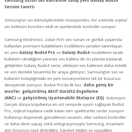
Samsung üstün ses kalitesine sahip yeni Galaxy Buds4
Serisini tanıttı
Samsung’un ses teknolojilerindeki inovasyonları, her ortamda orijinal
ses kalitesini korurken akıllı ve uyarlanabilir kontroller sunuyor.
Samsung Electronics, üstün Hi-Fi ses sunan ve günlük yaşamda
kullanılan premium kulaklıkların özelliklerini yeniden tanımlayan
en yeni
Galaxy Buds4 Pro
ve
Galaxy Buds4
modellerini tanıttı.
Kullanım rahatlığının yanında ses kalitesi de ön planda tutularak
geliştirilen Galaxy Buds4 serisi, etkileyici ses kalitesini daha estetik
ve veri destekli tasarımla bir araya getiriyor, Samsung’un ses ve
kullanım kolaylığındaki en yeni inovasyonlarını tek bir kusursuz
deneyimde sunuyor. Buds4 Pro’da ilk kez,
daha geniş bir
woofer
,
geliştirilmiş Aktif Gürültü Engelleme
(ANC)
ve
geliştirilmiş
Uyarlanabilir Ekolayzır
(EQ)
bulunuyor.
Gerçek dünya koşullarına en üst seviyede uyum sağlayan Buds4
Pro, orijinal kayıtlara sadık kalan tam spektrumlu sesler sunuyor.
Kullanıcıyı düşünerek güncellenen tasarım, eller serbest kontroller
ve daha derin yapay zekâ entegrasyonuyla Samsung, insanların
gün boyunca nasıl dinlediğini, hareket ettiğini ve yaşadığını