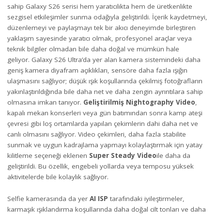
sahip Galaxy S26 serisi hem yaratıcılıkta hem de üretkenlikte
sezgisel etkileşimler sunma odağıyla geliştirildi. İçerik kaydetmeyi,
düzenlemeyi ve paylaşmayı tek bir akıcı deneyimde birleştiren
yaklaşım sayesinde yaratıcı olmak, profesyonel araçlar veya
teknik bilgiler olmadan bile daha doğal ve mümkün hale
geliyor. Galaxy S26 Ultra’da yer alan kamera sistemindeki daha
geniş kamera diyafram açıklıkları, sensöre daha fazla ışığın
ulaşmasını sağlıyor; düşük ışık koşullarında çekilmiş fotoğrafların
yakınlaştırıldığında bile daha net ve daha zengin ayrıntılara sahip
olmasına imkan tanıyor.
Geliştirilmiş Nightography Video
,
kapalı mekan konserleri veya gün batımından sonra kamp ateşi
çevresi gibi loş ortamlarda yapılan çekimlerin dahi daha net ve
canlı olmasını sağlıyor. Video çekimleri, daha fazla stabilite
sunmak ve uygun kadrajlama yapmayı kolaylaştırmak için yatay
kilitleme seçeneği eklenen
Super Steady Video
ile daha da
geliştirildi. Bu özellik, engebeli yollarda veya temposu yüksek
aktivitelerde bile kolaylık sağlıyor.
Selfie kamerasında da yer
AI ISP
tarafındaki iyileştirmeler,
karmaşık ışıklandırma koşullarında daha doğal cilt tonları ve daha