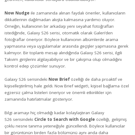
Now Nudge
ile zamanında alınan faydalı öneriler, kullanıcıların
dikkatlerinin dağılmadan akışta kalmasına yardımcı oluyor.
Örneğin, kullanıcının bir arkadaşı yeni seyahat fotoğrafları
istediğinde, Galaxy S26 serisi, otomatik olarak Galeri’den
fotoğraflar öneriyor. Böylece kullanıcının albümlerde arama
yapmasına veya uygulamalar arasında geçişler yapmasına gerek
kalmıyor. Bir toplantı mesajı alındığında Galaxy S26 serisi, ilgili
Takvim girişlerini algılayabiliyor ve bir çakışma olup olmadığını
kontrol edep çözümler sunuyor.
Galaxy S26 serisindeki
Now Brief
özelliği de daha proaktif ve
kişiselleştirilmiş hale geldi. Now Brief widget’ı, kişisel bağlama özel
egzersiz çalma listeleri öneriyor ve önemli etkinlikler için
zamanında hatırlatmalar gösteriyor.
Bilgi aramayı hiç olmadığı kadar kolaylaştıran Galaxy
S26 serisindeki
Circle to Search with Google
özelliği, gelişmiş
çoklu nesne tanıma yeteneğiyle güncellendi. Böylece kullanıcılar
bir görüntünün birden fazla bölümünü aynı anda daha