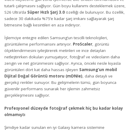
tutarlı çalışmasını sağlıyor. Gün boyu kullanımı desteklemek üzere,
S26 Ultra’da
Süper Hızlı Şarj 3.0
özelliği de bulunuyor. Bu özellik,
sadece 30 dakikada %75’e kadar şarj imkanı sağlayarak şarj
bitmesine bağlı kesintileri en aza indiriyor.
İşlemciye entegre edilen Samsung’un tescilli teknolojileri,
görüntüleme performansını artırıyor.
ProScaler
, görüntü
ölçeklendirmesini iyileştirerek metinleri ve ince detayları
netleştirirken dokuları yumuşatıyor, fotoğraf ve videoların daha
zengin ve net görünmesini sağlıyor. Ayrıca, önceki nesle kıyasla
görüntüleri dört kat daha hassas işleyen
Samsung’un mobil
Dijital Doğal Görüntü motoru (mDNIe)
, daha detaylı ve
gerçekçi renkler sunuyor. Bu gelişmelerin tümü, gün boyunca
güvenilir performans sunarak her işlemin zahmetsiz
gerçekleşmesini sağlıyor.
Profesyonel düzeyde fotoğraf çekmek hiç bu kadar kolay
olmamıştı
Şimdiye kadar sunulan en iyi Galaxy kamera sistemine