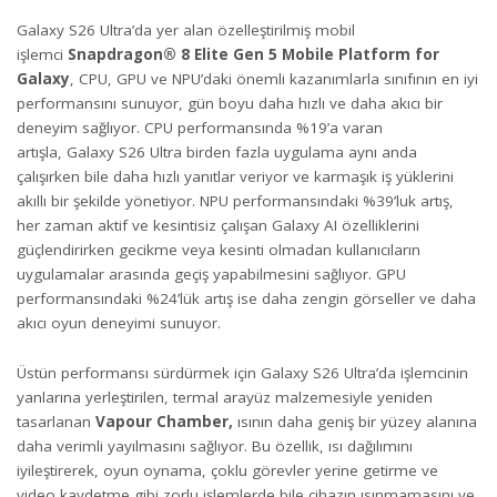
Galaxy S26 Ultra’da yer alan özelleştirilmiş mobil
işlemci
Snapdragon® 8 Elite Gen 5 Mobile Platform for
Galaxy
, CPU, GPU ve NPU’daki önemli kazanımlarla sınıfının en iyi
performansını sunuyor, gün boyu daha hızlı ve daha akıcı bir
deneyim sağlıyor. CPU performansında %19’a varan
artışla, Galaxy S26 Ultra birden fazla uygulama aynı anda
çalışırken bile daha hızlı yanıtlar veriyor ve karmaşık iş yüklerini
akıllı bir şekilde yönetiyor. NPU performansındaki %39’luk artış,
her zaman aktif ve kesintisiz çalışan Galaxy AI özelliklerini
güçlendirirken gecikme veya kesinti olmadan kullanıcıların
uygulamalar arasında geçiş yapabilmesini sağlıyor. GPU
performansındaki %24’lük artış ise daha zengin görseller ve daha
akıcı oyun deneyimi sunuyor.
Üstün performansı sürdürmek için Galaxy S26 Ultra’da işlemcinin
yanlarına yerleştirilen, termal arayüz malzemesiyle yeniden
tasarlanan
Vapour Chamber,
ısının daha geniş bir yüzey alanına
daha verimli yayılmasını sağlıyor. Bu özellik, ısı dağılımını
iyileştirerek, oyun oynama, çoklu görevler yerine getirme ve
video kaydetme gibi zorlu işlemlerde bile cihazın ısınmamasını ve