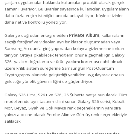
çalışan uygulamalar hakkında kullanıcıları proaktif olarak gerçek
zamanlı uyarıyor. Bu uyarılar sayesinde kullanıcılar, uygulamaların
daha fazla erişim istediğini anında anlayabiliyor, böylece izinler
daha net ve kontrollü yönetiliyor.
Galeriye doğrudan entegre edilen
Private Album
, kullanıcıların
seçtiği fotoğraf ve videoları ayrı bir klasör oluşturmadan veya
Samsung Account’a giriş yapmadan kolayca gizlemesine imkan
tanıyor. Ortaya çıkabilecek tehditlerin önüne geçmek için Galaxy
S26, yazılım doğrulama ve ürün yazılımı koruması dahil olmak
üzere kritik sistem süreçlerine Samsung’un Post-Quantum
Cryptography alanında geliştirdiği yenilikleri uygulayarak cihazın
geleceğe yönelik güvenilirliğini de güçlendiriyor.
Galaxy S26 Ultra, S26+ ve S26, 25 Şubat’ta satışa sunulacak. Tüm
modellerinde aynı tasarım dilini sunan Galaxy S26 serisi, Kobalt
Mor, Beyaz, Siyah ve Gök Mavisi renk seçeneklerinin yanı sıra
yalnızca online olarak Pembe Altın ve Gümüş renk seçenekleriyle
satılacak.