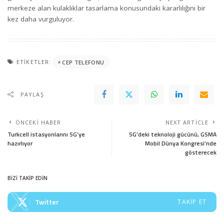
merkeze alan kulaklıklar tasarlama konusundaki kararlılığını bir
kez daha vurguluyor.
ETIKETLER:
CEP TELEFONU
PAYLAŞ
ÖNCEKI HABER
NEXT ARTICLE
Turkcell istasyonlarını 5G’ye
5G’deki teknoloji gücünü, GSMA
hazırlıyor
Mobil Dünya Kongresi’nde
gösterecek
BİZİ TAKİP EDİN
Twitter
TAKIP ET