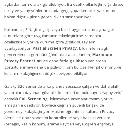
açılardan tam olarak görülebiliyor. Bu özellik etkinleştirildiğinde ise
dikey ve yatay yönler arasında geçiş yaparken bile, yanlardan
bakan diğer kişilerin görebildikleri sınırlandırılıyor.
Kullanıcılar, PIN, şifre girişi veya belirli uygulamaları açma gibi
durumlara göre uygulamanın etkinleştirilme zamanını
özelleştirebiliyor ve duruma göre gizlilik düzeylerini
ayarlayabiliyor.
Partial Screen Privacy
, bildirimlerin açılır
pencerelerinin görünürlüğünü akıllıca sınırlarken,
Maximum
Privacy Protection
ise daha fazla gizlilik için yanlardan
görüntülenmeyi daha da gizliyor. Tüm bu özelikler pil ömrünü ve
kullanım kolaylığını en düşük seviyede etkiliyor.
Galaxy S26 serisinde arka planda sessizce çalışan ve daha akıllı
yazılımlara dayanan güvenlik önlemleri de bulunuyor. Yapay zekâ
destekli
Call Screening
, bilinmeyen aramaları tanımlıyor ve
amaçlarını özetliyor, böylece çağrıları güvenli bir şekilde
yönetmeyi kolaylaştırıyor. Makine öğrenimini kullanan Privacy
Alerts ise cihaz yönetimi kontrollerine veya hassas verilere
(örneğin, kesin konum, arama kayıtları veya kişiler) erişmeye