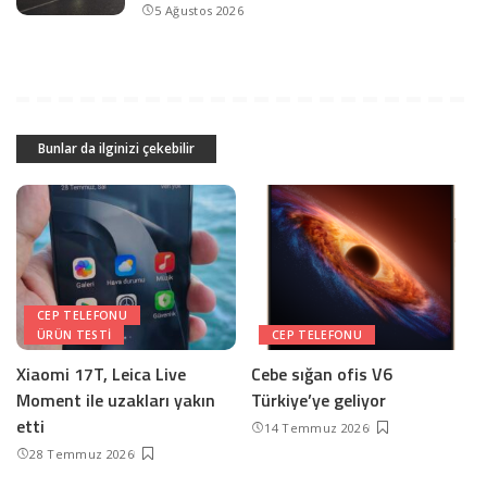
5 Ağustos 2026
Bunlar da ilginizi çekebilir
CEP TELEFONU
ÜRÜN TESTI
CEP TELEFONU
Xiaomi 17T, Leica Live
Cebe sığan ofis V6
Moment ile uzakları yakın
Türkiye’ye geliyor
etti
14 Temmuz 2026
28 Temmuz 2026