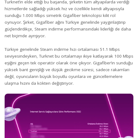
Turknet’in elde ettiği bu başarıda, şirketin tüm altyapılarda verdiği
hizmetlerde sağladığı yüksek hız ve özellikle kendi altyapısıyla
sunduğu 1.000 Mbps simetrik Gigafiber teknolojisi kilit rol
oynuyor. Şirket, Gigafiber ağını Türkiye genelinde yaygınlaştırıp
güçlendirdikçe, Steam indirme performansındaki liderliği de daha
net biçimde ayrışıyor.
Türkiye genelinde Steam indirme hızı ortalaması 51.1 Mbps
seviyesindeyken, Turknet bu ortalamayı ikiye katlayarak 100 Mbps
eşiğini geçen tek operatör olarak öne çıkıyor. Gigafiber’in sunduğu
yüksek bant genişliği ve düşük gecikme süresi, sadece rakamları
değil, oyuncuların büyük boyutlu oyunlara ve güncellemelere
ulaşma hızını da kökten değiştiriyor.