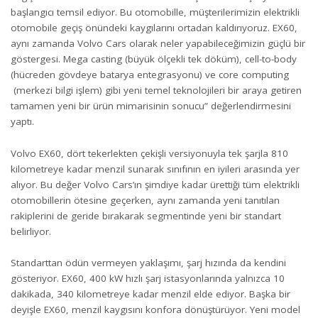
başlangıcı temsil ediyor. Bu otomobille, müşterilerimizin elektrikli
otomobile geçiş önündeki kaygılarını ortadan kaldırıyoruz. EX60,
aynı zamanda Volvo Cars olarak neler yapabileceğimizin güçlü bir
göstergesi. Mega casting (büyük ölçekli tek döküm), cell-to-body
(hücreden gövdeye batarya entegrasyonu) ve core computing
(merkezi bilgi işlem) gibi yeni temel teknolojileri bir araya getiren
tamamen yeni bir ürün mimarisinin sonucu” değerlendirmesini
yaptı.
Volvo EX60, dört tekerlekten çekişli versiyonuyla tek şarjla 810
kilometreye kadar menzil sunarak sınıfının en iyileri arasında yer
alıyor. Bu değer Volvo Cars’ın şimdiye kadar ürettiği tüm elektrikli
otomobillerin ötesine geçerken, aynı zamanda yeni tanıtılan
rakiplerini de geride bırakarak segmentinde yeni bir standart
belirliyor.
Standarttan ödün vermeyen yaklaşımı, şarj hızında da kendini
gösteriyor. EX60, 400 kW hızlı şarj istasyonlarında yalnızca 10
dakikada, 340 kilometreye kadar menzil elde ediyor. Başka bir
deyişle EX60, menzil kaygısını konfora dönüştürüyor. Yeni model