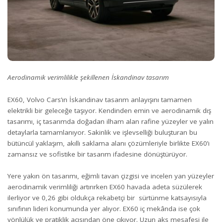
Aerodinamik verimlilikle şekillenen İskandinav tasarım
EX60, Volvo Cars’ın İskandinav tasarım anlayışını tamamen
elektrikli bir geleceğe taşıyor. Kendinden emin ve aerodinamik dış
tasarımı, iç tasarımda doğadan ilham alan rafine yüzeyler ve yalın
detaylarla tamamlanıyor. Sakinlik ve işlevselliği buluşturan bu
bütüncül yaklaşım, akıllı saklama alanı çözümleriyle birlikte EX60’ı
zamansız ve sofistike bir tasarım ifadesine dönüştürüyor.
Yere yakın ön tasarımı, eğimli tavan çizgisi ve incelen yan yüzeyler
aerodinamik verimliliği artırırken EX60 havada adeta süzülerek
ilerliyor ve 0,26 gibi oldukça rekabetçi bir sürtünme katsayısıyla
sınıfının lideri konumunda yer alıyor. EX60 iç mekânda ise çok
yönlülük ve pratiklik açısından öne çıkıyor. Uzun aks mesafesi ile