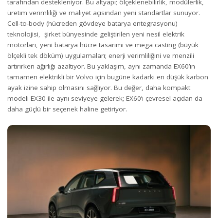
tarafından destekleniyor. Bu altyapı; ölçeklenebilirlik, modülerlik,
üretim verimliliği ve maliyet açısından yeni standartlar sunuyor.
Cell-to-body (hücreden gövdeye batarya entegrasyonu)
teknolojisi, şirket bünyesinde geliştirilen yeni nesil elektrik
motorları, yeni batarya hücre tasarımı ve mega casting (büyük
ölçekli tek döküm) uygulamaları; enerji verimliliğini ve menzili
artırırken ağırlığı azaltıyor. Bu yaklaşım, aynı zamanda EX60’ın
tamamen elektrikli bir Volvo için bugüne kadarki en düşük karbon
ayak izine sahip olmasını sağlıyor. Bu değer, daha kompakt
modeli EX30 ile aynı seviyeye gelerek; EX60’ı çevresel açıdan da
daha güçlü bir seçenek haline getiriyor.