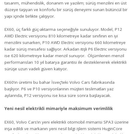
tasarım, mühendislik, donanım ve yazılım; sürüş menzilini en üst
düzeye taşıyan ve konforlu bir sürüş deneyimi sunan bütüncül bir
yapı içinde birlikte çalışıyor.
EX60, üç farklı güç-aktarma seçeneğiyle sunuluyor. Model, P12
AWD Electric versiyonu 810 kilometreye kadar sınıfının en iyi
menzilini sunarken, P10 AWD Electric versiyonu 660 kilometreye
kadar sürüş mesafesi sağlıyor. Arkadan itişli P6 Electric versiyonu
ise 620 kilometreye kadar menzil sunuyor. Ölçümlenen menzil
performansları 10 yıl batarya garantisi ile desteklenerek elektrikli
sürüşe uzun vadeli güven katıyor.
EX60’ın üretimi bu bahar İsveç’teki Volvo Cars fabrikasında
başlıyor. P6 ve P10 versiyonlarının müşteri teslimatları yaz
aylarında, P12 versiyonu ise kısa süre sonra başlayacak.
Yeni nesil elektrikli mimariyle maksimum verimlilik
EX60, Volvo Cars’ın yeni elektrikli otomobil mimarisi SPA3 üzerine
inşa edildi ve markanın yeni nesil bilgi işlem sistemi HuginCore