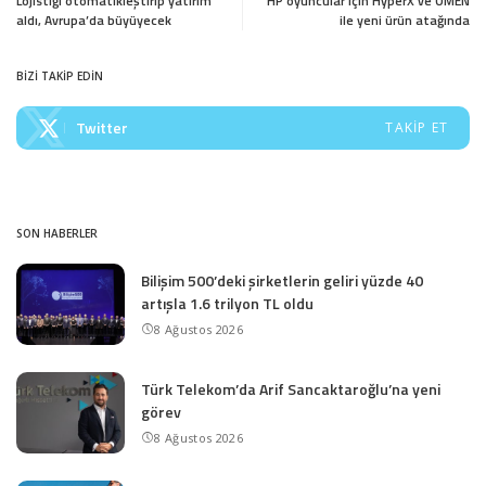
Lojistiği otomatikleştirip yatırım
HP oyuncular için HyperX ve OMEN
aldı, Avrupa’da büyüyecek
ile yeni ürün atağında
BİZİ TAKİP EDİN
Twitter
TAKIP ET
SON HABERLER
Bilişim 500’deki şirketlerin geliri yüzde 40
artışla 1.6 trilyon TL oldu
8 Ağustos 2026
Türk Telekom’da Arif Sancaktaroğlu’na yeni
görev
8 Ağustos 2026