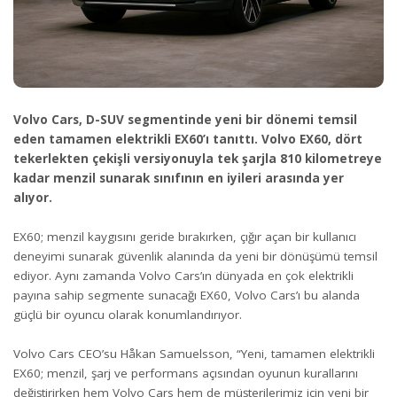
Volvo Cars, D-SUV segmentinde yeni bir dönemi temsil
eden tamamen elektrikli EX60’ı tanıttı. Volvo EX60, dört
tekerlekten çekişli versiyonuyla tek şarjla 810 kilometreye
kadar menzil sunarak sınıfının en iyileri arasında yer
alıyor.
EX60; menzil kaygısını geride bırakırken, çığır açan bir kullanıcı
deneyimi sunarak güvenlik alanında da yeni bir dönüşümü temsil
ediyor.
Aynı zamanda Volvo Cars’ın dünyada en çok elektrikli
payına sahip segmente sunacağı EX60, Volvo Cars’ı bu alanda
güçlü bir oyuncu olarak konumlandırıyor.
Volvo Cars CEO’su Håkan Samuelsson, “Yeni, tamamen elektrikli
EX60; menzil, şarj ve performans açısından oyunun kurallarını
değiştirirken hem Volvo Cars hem de müşterilerimiz için yeni bir