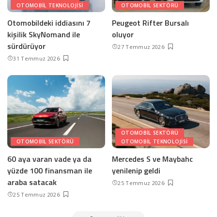
OTOMOBIL TEKNOLOJISI
OTOMOBIL SEKTÖRÜ
Otomobildeki iddiasını 7
Peugeot Rifter Bursalı
kişilik SkyNomand ile
oluyor
sürdürüyor
27 Temmuz 2026
31 Temmuz 2026
OTOMOBIL SEKTÖRÜ
OTOMOBIL SEKTÖRÜ
OTOMOBIL TEKNOLOJISI
60 aya varan vade ya da
Mercedes S ve Maybahc
yüzde 100 finansman ile
yenilenip geldi
araba satacak
25 Temmuz 2026
25 Temmuz 2026