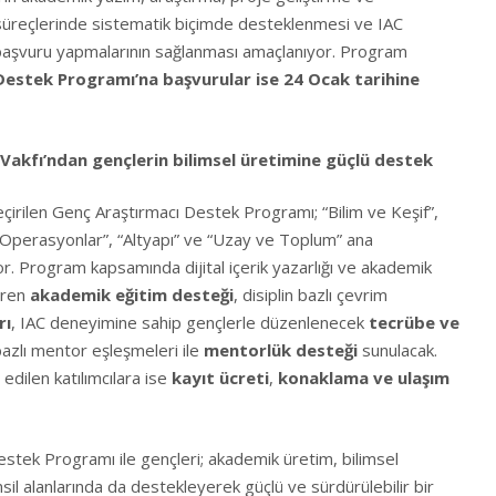
a süreçlerinde sistematik biçimde desteklenmesi ve IAC
la başvuru yapmalarının sağlanması amaçlanıyor. Program
Destek Programı’na başvurular ise 24 Ocak tarihine
3 Vakfı’ndan gençlerin bilimsel üretimine güçlü destek
çirilen Genç Araştırmacı Destek Programı; “Bilim ve Keşif”,
 Operasyonlar”, “Altyapı” ve “Uzay ve Toplum” ana
yor. Program kapsamında dijital içerik yazarlığı ve akademik
eren
akademik eğitim desteği
, disiplin bazlı çevrim
rı
, IAC deneyimine sahip gençlerle düzenlenecek
tecrübe ve
 bazlı mentor eşleşmeleri ile
mentorlük desteği
sunulacak.
l edilen katılımcılara ise
kayıt ücreti
,
konaklama ve ulaşım
estek Programı ile gençleri; akademik üretim, bilimsel
sil alanlarında da destekleyerek güçlü ve sürdürülebilir bir