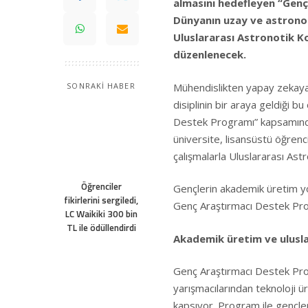
almasını hedefleyen “Genç
Dünyanın uzay ve astronoti
Uluslararası Astronotik Ko
düzenlenecek.
Mühendislikten yapay zekaya,
SONRAKİ HABER
disiplinin bir araya geldiği 
Destek Programı” kapsamında
üniversite, lisansüstü öğrenc
çalışmalarla Uluslararası Ast
Öğrenciler
Gençlerin akademik üretim yo
fikirlerini sergiledi,
Genç Araştırmacı Destek Prog
LC Waikiki 300 bin
TL ile ödüllendirdi
Akademik üretim ve ulusla
Genç Araştırmacı Destek Pro
yarışmacılarından teknoloji 
kapsıyor. Program ile gençle