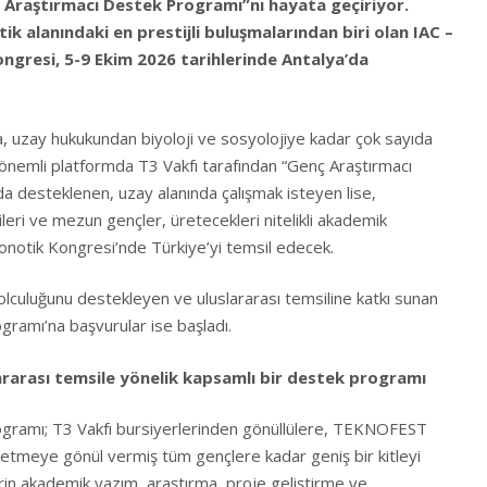
 Araştırmacı Destek Programı”nı hayata geçiriyor.
k alanındaki en prestijli buluşmalarından biri olan IAC –
ngresi, 5-9 Ekim 2026 tarihlerinde Antalya’da
 uzay hukukundan biyoloji ve sosyolojiye kadar çok sayıda
bu önemli platformda T3 Vakfı tarafından “Genç Araştırmacı
 desteklenen, uzay alanında çalışmak isteyen lise,
ileri ve mezun gençler, üretecekleri nitelikli akademik
ronotik Kongresi’nde Türkiye’yi temsil edecek.
lculuğunu destekleyen ve uluslararası temsiline katkı sunan
ramı’na başvurular ise başladı.
rarası temsile yönelik kapsamlı bir destek programı
gramı; T3 Vakfı bursiyerlerinden gönüllülere, TEKNOFEST
üretmeye gönül vermiş tüm gençlere kadar geniş bir kitleyi
rin akademik yazım, araştırma, proje geliştirme ve