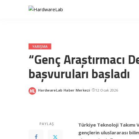
YARIŞMA
“Genç Araştırmacı D
başvuruları başladı
HardwareLab Haber Merkezi
12 Ocak 2026
Posted
by
PAYLAŞ
Türkiye Teknoloji Takımı V
gençlerin uluslararası bil