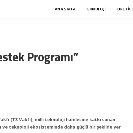
ANA SAYFA
TEKNOLOJİ
TÜKETİCİ
estek Programı”
akfı (T3 Vakfı), milli teknoloji hamlesine katkı sunan
im ve teknoloji ekosisteminde daha güçlü bir şekilde yer