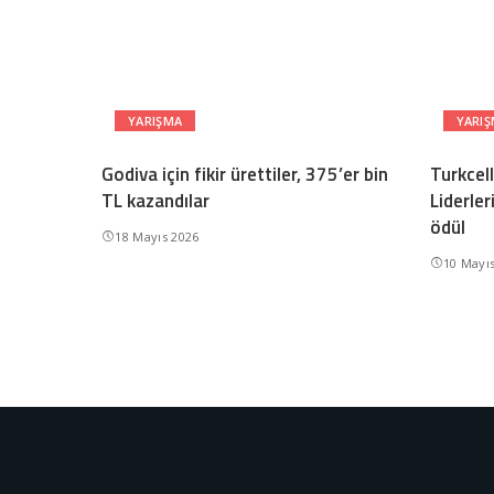
YARIŞMA
YARI
Godiva için fikir ürettiler, 375’er bin
Turkcell
TL kazandılar
Liderle
ödül
18 Mayıs 2026
10 Mayı