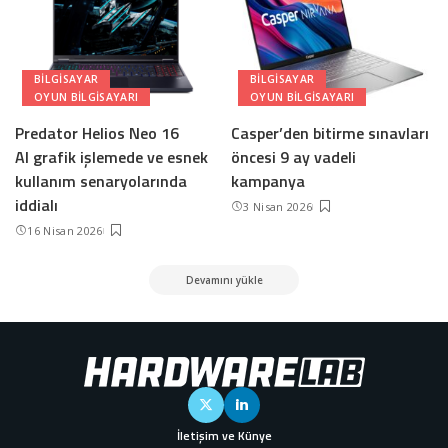
BILGISAYAR
BILGISAYAR
OYUN BILGISAYARI
OYUN BILGISAYARI
Predator Helios Neo 16
Casper’den bitirme sınavları
AI grafik işlemede ve esnek
öncesi 9 ay vadeli
kullanım senaryolarında
kampanya
iddialı
3 Nisan 2026
16 Nisan 2026
Devamını yükle
İletişim ve Künye