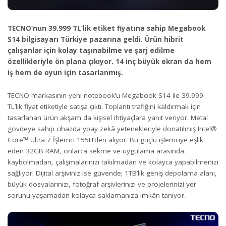
TECNO’nun 39.999 TL’lik etiket fiyatına sahip Megabook
S14 bilgisayarı Türkiye pazarına geldi. Ürün hibrit
çalışanlar için kolay taşınabilme ve şarj edilme
özellikleriyle ön plana çıkıyor. 14 inç büyük ekran da hem
iş hem de oyun için tasarlanmış.
TECNO markasının yeni notebook’u Megabook S14 ile 39.999
TL’lik fiyat etiketiyle satışa çıktı. Toplantı trafiğini kaldırmak için
tasarlanan ürün akşam da kişisel ihtiyaçlara yanıt veriyor. Metal
gövdeye sahip cihazda ypay zekâ yetenekleriyle donatılmış Intel®
Core™ Ultra 7 İşlemci 155H’den alıyor. Bu güçlü işlemciye eşlik
eden 32GB RAM, onlarca sekme ve uygulama arasında
kaybolmadan, çalışmalarınızı takılmadan ve kolayca yapabilmenizi
sağlıyor. Dijital arşiviniz ise güvende; 1TB’lık geniş depolama alanı,
büyük dosyalarınızı, fotoğraf arşivlerinizi ve projelerinizi yer
sorunu yaşamadan kolayca saklamanıza imkân tanıyor.