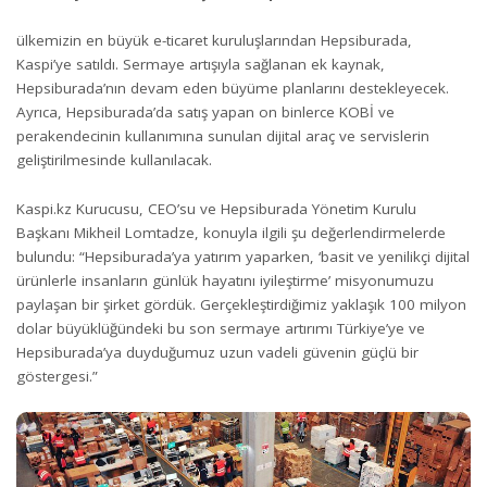
ülkemizin en büyük e-ticaret kuruluşlarından Hepsiburada,
Kaspi’ye satıldı. Sermaye artışıyla sağlanan ek kaynak,
Hepsiburada’nın devam eden büyüme planlarını destekleyecek.
Ayrıca, Hepsiburada’da satış yapan on binlerce KOBİ ve
perakendecinin kullanımına sunulan dijital araç ve servislerin
geliştirilmesinde kullanılacak.
Kaspi.kz Kurucusu, CEO’su ve Hepsiburada Yönetim Kurulu
Başkanı Mikheil Lomtadze, konuyla ilgili şu değerlendirmelerde
bulundu: “Hepsiburada’ya yatırım yaparken, ‘basit ve yenilikçi dijital
ürünlerle insanların günlük hayatını iyileştirme’ misyonumuzu
paylaşan bir şirket gördük. Gerçekleştirdiğimiz yaklaşık 100 milyon
dolar büyüklüğündeki bu son sermaye artırımı Türkiye’ye ve
Hepsiburada’ya duyduğumuz uzun vadeli güvenin güçlü bir
göstergesi.”