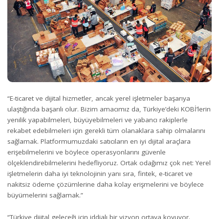
“E-ticaret ve dijital hizmetler, ancak yerel işletmeler başarıya
ulaştığında başarılı olur. Bizim amacımız da, Türkiye’deki KOBİ’lerin
yenilik yapabilmeleri, büyüyebilmeleri ve yabancı rakiplerle
rekabet edebilmeleri için gerekli tüm olanaklara sahip olmalarını
sağlamak. Platformumuzdaki satıcıların en iyi dijital araçlara
erişebilmelerini ve böylece operasyonlarını güvenle
ölçeklendirebilmelerini hedefliyoruz. Ortak odağımız çok net: Yerel
işletmelerin daha iyi teknolojinin yanı sıra, fintek, e-ticaret ve
nakitsiz ödeme çözümlerine daha kolay erişmelerini ve böylece
büyümelerini sağlamak.”
“Türkiye dijital geleceği için iddialı bir vizyon ortaya koyuyor.