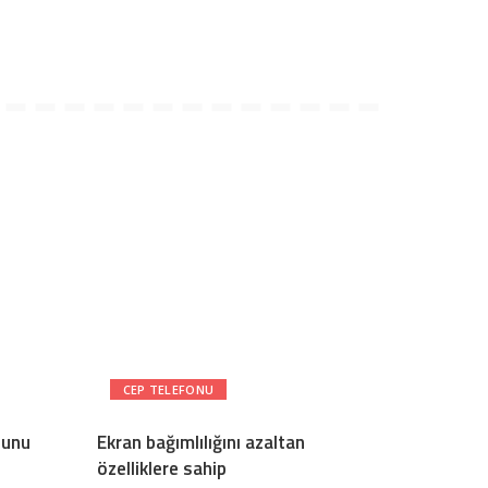
CEP TELEFONU
nunu
Ekran bağımlılığını azaltan
özelliklere sahip