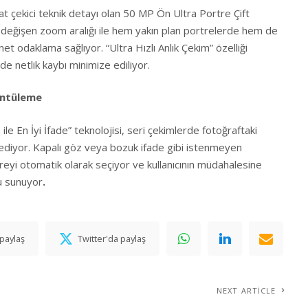
 çekici teknik detayı olan 50 MP Ön Ultra Portre Çift
 değişen zoom aralığı ile hem yakın plan portrelerde hem de
net odaklama sağlıyor. “Ultra Hızlı Anlık Çekim” özelliği
e netlik kaybı minimize ediliyor.
üntüleme
le En İyi İfade” teknolojisi, seri çekimlerde fotoğraftaki
iz ediyor. Kapalı göz veya bozuk ifade gibi istenmeyen
reyi otomatik olarak seçiyor ve kullanıcının müdahalesine
u sunuyor
.
paylaş
Twitter'da paylaş
NEXT ARTICLE