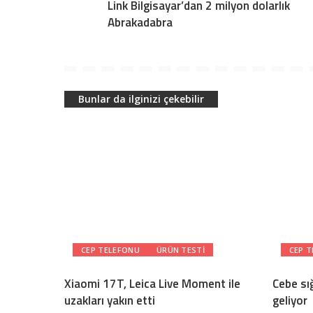
Link Bilgisayar’dan 2 milyon dolarlık
Abrakadabra
Bunlar da ilginizi çekebilir
CEP TELEFONU
ÜRÜN TESTI
CEP 
Xiaomi 17T, Leica Live Moment ile
Cebe sı
uzakları yakın etti
geliyor