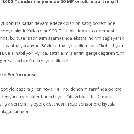
e 4.000 TL indirimin yanında 50 MP ön ultra portre çift
 ve yıl sonuna kadar devam edecek olan ön satış döneminde,
vreye alındı. Kullanıcılar 999 TL’lik bir depozito ödemesi
nda, bu tutar satın alım aşamasında ekstra indirim sağlayarak
t avantajı yaratıyor. Böylece tavsiye edilen son tüketici fiyatı
TL’ye alınabiliyor. Ayrıca, satın alım işlemini gerçekleştiren tüm
ger şarj adaptörü hediye edilecek.
tre Performansı
septiyle pazara giren nova 14 Pro, donanım tarafında portre
 değiştiren yenilikler barındırıyor. Cihazdaki Ultra Chroma
 ışık verilerini işleyerek standart RGB sensörlere kıyasla
uluğu sunuyor.