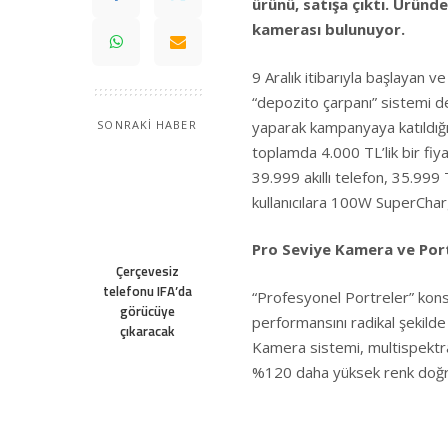
ürünü, satışa çıktı. Üründ
kamerası bulunuyor.
9 Aralık itibarıyla başlayan
“depozito çarpanı” sistemi de
yaparak kampanyaya katıldığı
SONRAKİ HABER
toplamda 4.000 TL’lik bir fiya
39.999 akıllı telefon, 35.999 
kullanıcılara 100W SuperChar
Pro Seviye Kamera ve Por
Çerçevesiz
telefonu IFA’da
“Profesyonel Portreler” kon
görücüye
performansını radikal şekilde
çıkaracak
Kamera sistemi, multispektral
%120 daha yüksek renk doğr