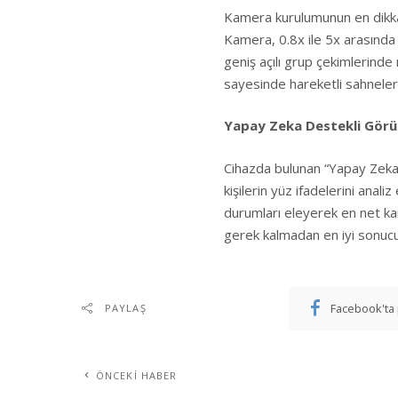
Kamera kurulumunun en dikkat
Kamera, 0.8x ile 5x arasında
geniş açılı grup çekimlerinde 
sayesinde hareketli sahnelerd
Yapay Zeka Destekli Gör
Cihazda bulunan “Yapay Zeka i
kişilerin yüz ifadelerini anal
durumları eleyerek en net ka
gerek kalmadan en iyi sonuc
Facebook'ta 
PAYLAŞ
ÖNCEKI HABER