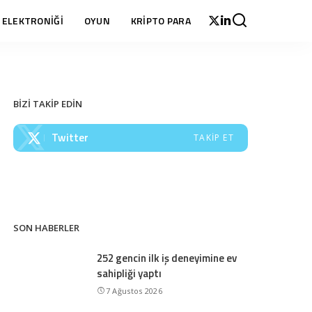
 ELEKTRONİĞİ
OYUN
KRİPTO PARA
BİZİ TAKİP EDİN
Twitter
TAKIP ET
SON HABERLER
252 gencin ilk iş deneyimine ev
sahipliği yaptı
7 Ağustos 2026