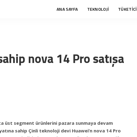
ANA SAYFA
TEKNOLOJİ
TÜKETİCİ
ahip nova 14 Pro satışa
orta üst segment ürünlerini pazara sunmaya devam
iyatına sahip Çinli teknoloji devi Huawei’n nova 14 Pro