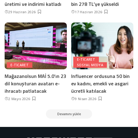
üretimi ve indirimi katladı
bin 278 TL’ye yükseldi
29 Haziran 2026
17 Haziran 2026
E-TICARET
E-TICARET
SOSYAL MEDYA
Mağazanolsun MAİ 5.0’ın 23
Influencer ordusuna 50 bin
dil konuşturan avatarı e-
ev kadını, emekli ve asgari
ihracatı patlatacak
ücretli katılacak
2 Mayıs 2026
9 Nisan 2026
Devamını yükle