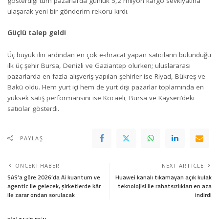
gösterdiği tüm pazarlarda günlük 5,2 milyon kargo sevkiyatına
ulaşarak yeni bir gönderim rekoru kırdı.
Güçlü talep geldi
Üç büyük ilin ardından en çok e-ihracat yapan satıcıların bulunduğu
ilk üç şehir Bursa, Denizli ve Gaziantep olurken; uluslararası
pazarlarda en fazla alışveriş yapılan şehirler ise Riyad, Bükreş ve
Bakü oldu. Hem yurt içi hem de yurt dışı pazarlar toplamında en
yüksek satış performansını ise Kocaeli, Bursa ve Kayseri’deki
satıcılar gösterdi.
PAYLAŞ
ÖNCEKI HABER
NEXT ARTICLE
SAS’a göre 2026’da Ai kuantum ve
Huawei kanalı tıkamayan açık kulak
agentic ile gelecek, şirketlerde kâr
teknolojisi ile rahatsızlıkları en aza
ile zarar ondan sorulacak
indirdi