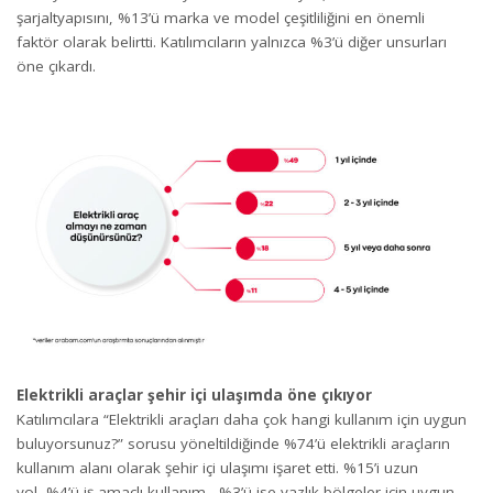
şarjaltyapısını, %13’ü marka ve model çeşitliliğini en önemli
faktör olarak belirtti. Katılımcıların yalnızca %3’ü diğer unsurları
öne çıkardı.
Elektrikli araçlar şehir içi ulaşımda öne çıkıyor
Katılımcılara “Elektrikli araçları daha çok hangi kullanım için uygun
buluyorsunuz?” sorusu yöneltildiğinde %74’ü elektrikli araçların
kullanım alanı olarak şehir içi ulaşımı işaret etti. %15’i uzun
yol, %4’ü iş amaçlı kullanım, %3’ü ise yazlık bölgeler için uygun