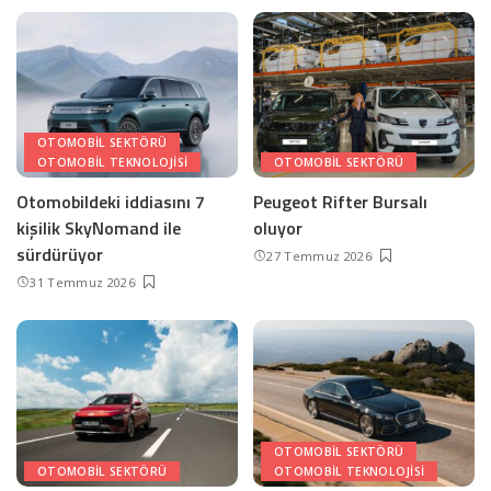
OTOMOBIL SEKTÖRÜ
OTOMOBIL TEKNOLOJISI
OTOMOBIL SEKTÖRÜ
Otomobildeki iddiasını 7
Peugeot Rifter Bursalı
kişilik SkyNomand ile
oluyor
sürdürüyor
27 Temmuz 2026
31 Temmuz 2026
OTOMOBIL SEKTÖRÜ
OTOMOBIL SEKTÖRÜ
OTOMOBIL TEKNOLOJISI