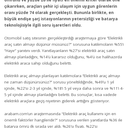
ömrünü ve yüzde 26 ile fiyatı en önemli kriter olarak öne
çıkarırken, araçları şehir içi ulaşım için uygun görenlerin
oranı yüzde 74 olarak gerçekleşti. Bununla birlikte, en
büyük endişe şarj istasyonlarının yetersizliği ve batarya
teknolojisiyle ilgili soru işaretleri oldu.
Otomobil satış sitesinin gerçekleştirdiği araştırmaya göre ‘’Elektrikli
araç satın almayı düşünür müsünüz?” sorusuna katılımcıların %55’i
“Hayır” yanıtını verdi. Yanıtlayanların %27’si elektrikli araç satın
almayı planladığını, %14’ü kararsız olduğunu, %4’ü ise halihazırda
elektrikli araca sahip olduğunu belirtti.
Elektrikli araç almayı planlayan katılımcılara ‘’Elektrikli araç almayı
ne zaman düşünürsünüz?’’ sorusu yöneltildiğinde, %49’u 1 yıl
içinde, %22’si 2-3 yıl içinde, %18’i 5 yıl veya daha sonra ve %11’i 4-
5 yıl içinde almayı planladığını belirtti. Bu sonuçlar, kısa vadede
elektrikli araçlara geçiş niyetinin giderek arttığını gösteriyor.
arabam.com
’un araştırmasında “Elektrikli araç kullanımı için en
önemli faktörler hangileridir?” sorusuna verilen yanıtlarda %36 ile
batarya ömrü ilk sırada yer aldı. %26’sı fiyatı, %22’si