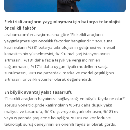
Elektrikli araçların yaygınlaşması için batarya teknolojisi
öncelikli faktör
arabam.com
’un araştırmasına göre ‘’Elektrikli araçların
yaygınlaşması için öncelikli faktörler hangileridir?’’ sorusuna
katılımcıların %38’i batarya teknolojisinin gelişmesi ve menzil
kapasitesinin yükselmesini, %19’u hızlı şarj istasyonlarının
artmasını, %18’i daha fazla teşvik ve vergi indirimleri
sağlanmasını, %17’si daha uygun fiyatlı modellerin satışa
sunulmasını, %8’i ise pazardaki marka ve model çeşitliliğinin
artmasını öncelikli etkenler olarak değerlendirdi.
En büyük avantaj yakıt tasarrufu
‘’Elektrikli araçların hayatınıza sağlayacağı en büyük fayda ne olur?’’
sorusu yöneltildiğinde katılımcıların %54’ü daha düşük yakıt
maliyeti ve tasarrufu, %19’u çevreye duyarlı olmasını, %18’i ev
veya iş yerinde şarj etme kolaylığını, %10’u ise konforlu ve
teknolojik sürüş deneyimini en önemli faydalar olarak gördü.