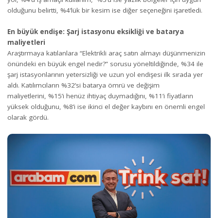
olduğunu belirtti, %4’lük bir kesim ise diğer seçeneğini işaretledi.
En büyük endişe: Şarj istasyonu eksikliği ve batarya
maliyetleri
Araştırmaya katılanlara “Elektrikli araç satın almayı düşünmenizin
önündeki en büyük engel nedir?” sorusu yöneltildiğinde, %34 ile
şarj istasyonlarının yetersizliği ve uzun yol endişesi ilk sırada yer
aldı. Katılımcıların %32’si batarya ömrü ve değişim
maliyetlerini, %15’i henüz ihtiyaç duymadığını, %11’i fiyatların
yüksek olduğunu, %8’i ise ikinci el değer kaybını en önemli engel
olarak gördü.