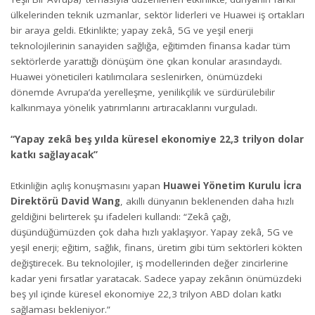
ülkelerinden teknik uzmanlar, sektör liderleri ve Huawei iş ortakları
bir araya geldi. Etkinlikte; yapay zekâ, 5G ve yeşil enerji
teknolojilerinin sanayiden sağlığa, eğitimden finansa kadar tüm
sektörlerde yarattığı dönüşüm öne çıkan konular arasındaydı.
Huawei yöneticileri katılımcılara seslenirken, önümüzdeki
dönemde Avrupa’da yerelleşme, yenilikçilik ve sürdürülebilir
kalkınmaya yönelik yatırımlarını artıracaklarını vurguladı.
“Yapay zekâ beş yılda küresel ekonomiye 22,3 trilyon dolar
katkı sağlayacak”
Etkinliğin açılış konuşmasını yapan
Huawei Yönetim Kurulu İcra
Direktörü David Wang
, akıllı dünyanın beklenenden daha hızlı
geldiğini belirterek şu ifadeleri kullandı: “Zekâ çağı,
düşündüğümüzden çok daha hızlı yaklaşıyor. Yapay zekâ, 5G ve
yeşil enerji; eğitim, sağlık, finans, üretim gibi tüm sektörleri kökten
değiştirecek. Bu teknolojiler, iş modellerinden değer zincirlerine
kadar yeni fırsatlar yaratacak. Sadece yapay zekânın önümüzdeki
beş yıl içinde küresel ekonomiye 22,3 trilyon ABD doları katkı
sağlaması bekleniyor.”