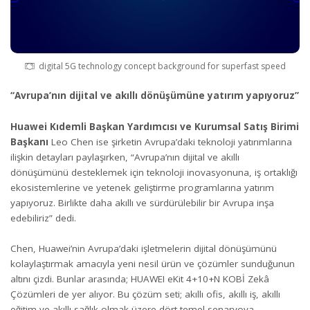
digital 5G technology concept background for superfast speed
“Avrupa’nın dijital ve akıllı dönüşümüne yatırım yapıyoruz”
Huawei Kıdemli Başkan Yardımcısı ve Kurumsal Satış Birimi
Başkanı
Leo Chen ise şirketin Avrupa’daki teknoloji yatırımlarına
ilişkin detayları paylaşırken, “Avrupa’nın dijital ve akıllı
dönüşümünü desteklemek için teknoloji inovasyonuna, iş ortaklığı
ekosistemlerine ve yetenek geliştirme programlarına yatırım
yapıyoruz. Birlikte daha akıllı ve sürdürülebilir bir Avrupa inşa
edebiliriz” dedi.
Chen, Huawei’nin Avrupa’daki işletmelerin dijital dönüşümünü
kolaylaştırmak amacıyla yeni nesil ürün ve çözümler sunduğunun
altını çizdi. Bunlar arasında; HUAWEI eKit 4+10+N KOBİ Zekâ
Çözümleri de yer alıyor. Bu çözüm seti; akıllı ofis, akıllı iş, akıllı
eğitim ve akıllı sağlık olmak üzere dört temel senaryoya