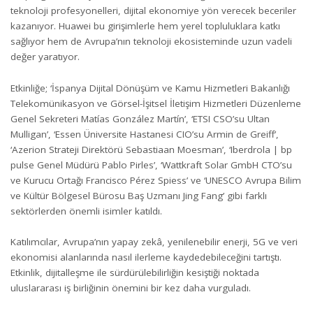
teknoloji profesyonelleri, dijital ekonomiye yön verecek beceriler
kazanıyor. Huawei bu girişimlerle hem yerel topluluklara katkı
sağlıyor hem de Avrupa’nın teknoloji ekosisteminde uzun vadeli
değer yaratıyor.
Etkinliğe; ‘İspanya Dijital Dönüşüm ve Kamu Hizmetleri Bakanlığı
Telekomünikasyon ve Görsel-İşitsel İletişim Hizmetleri Düzenleme
Genel Sekreteri Matías González Martín’, ‘ETSI CSO’su Ultan
Mulligan’, ‘Essen Üniversite Hastanesi CIO’su Armin de Greiff’,
‘Azerion Strateji Direktörü Sebastiaan Moesman’, ‘Iberdrola | bp
pulse Genel Müdürü Pablo Pirles’, ‘Wattkraft Solar GmbH CTO’su
ve Kurucu Ortağı Francisco Pérez Spiess’ ve ‘UNESCO Avrupa Bilim
ve Kültür Bölgesel Bürosu Baş Uzmanı Jing Fang’ gibi farklı
sektörlerden önemli isimler katıldı.
Katılımcılar, Avrupa’nın yapay zekâ, yenilenebilir enerji, 5G ve veri
ekonomisi alanlarında nasıl ilerleme kaydedebileceğini tartıştı.
Etkinlik, dijitalleşme ile sürdürülebilirliğin kesiştiği noktada
uluslararası iş birliğinin önemini bir kez daha vurguladı.