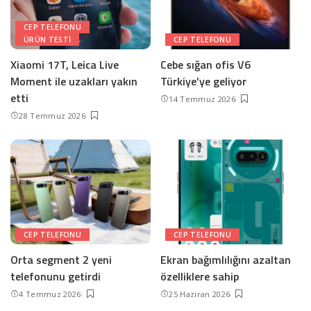
CEP TELEFONU
ÜRÜN TESTI
CEP TELEFONU
Xiaomi 17T, Leica Live
Cebe sığan ofis V6
Moment ile uzakları yakın
Türkiye’ye geliyor
etti
14 Temmuz 2026
28 Temmuz 2026
CEP TELEFONU
CEP TELEFONU
Orta segment 2 yeni
Ekran bağımlılığını azaltan
telefonunu getirdi
özelliklere sahip
4 Temmuz 2026
25 Haziran 2026