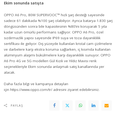
Ekim sonunda satışta
OPPO A6 Pro, 80W SUPERVOOC™ hızlı şarj desteği sayesinde
sadece 61 dakikada %100 şarj olabiliyor. Ayrıca batarya 1.830 şarj
döngüsünden sonra bile kapasitesinin %80’ini koruyarak 5 yıla
kadar uzun ömürlü performans sağlıyor. OPPO A6 Pro, özel
sızdırmazlık yapısı sayesinde IP69 suya ve toza dayanıklılık
sertifikası ile geliyor. Dış yüzeyde kullanılan kristal cam çizilmelere
ve darbelere karşı ekstra koruma sağlarken, iç kısımda kullanılan
alüminyum alaşımı bükülmelere karşı dayanıklılık sunuyor. OPPO
A6 Pro 4G ve 5G modelleri Gül Kızılı ve Yıldız Mavisi renk
seçenekleriyle Ekim sonunda anlaşmalı satış kanallarında yer
alacak.
Daha fazla bilgi ve kampanya detayları
için
https://www.oppo.com/tr/
adresini ziyaret edebilirsiniz.
PAYLAŞ