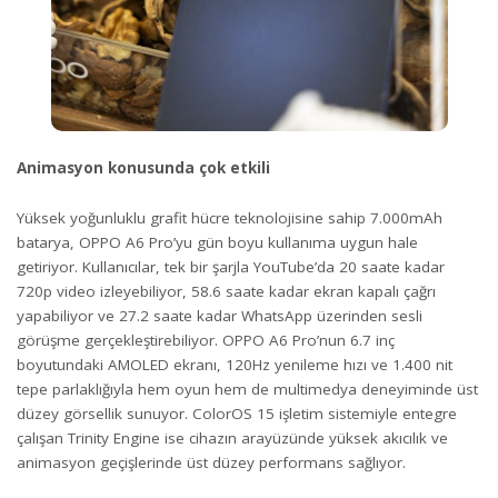
Animasyon konusunda çok etkili
Yüksek yoğunluklu grafit hücre teknolojisine sahip 7.000mAh
batarya, OPPO A6 Pro’yu gün boyu kullanıma uygun hale
getiriyor. Kullanıcılar, tek bir şarjla YouTube’da 20 saate kadar
720p video izleyebiliyor, 58.6 saate kadar ekran kapalı çağrı
yapabiliyor ve 27.2 saate kadar WhatsApp üzerinden sesli
görüşme gerçekleştirebiliyor. OPPO A6 Pro’nun 6.7 inç
boyutundaki AMOLED ekranı, 120Hz yenileme hızı ve 1.400 nit
tepe parlaklığıyla hem oyun hem de multimedya deneyiminde üst
düzey görsellik sunuyor. ColorOS 15 işletim sistemiyle entegre
çalışan Trinity Engine ise cihazın arayüzünde yüksek akıcılık ve
animasyon geçişlerinde üst düzey performans sağlıyor.