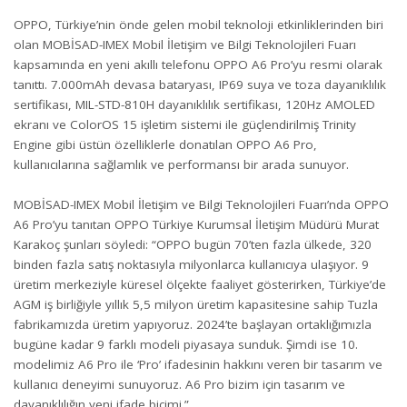
OPPO, Türkiye’nin önde gelen mobil teknoloji etkinliklerinden biri
olan MOBİSAD-IMEX Mobil İletişim ve Bilgi Teknolojileri Fuarı
kapsamında en yeni akıllı telefonu OPPO A6 Pro’yu resmi olarak
tanıttı. 7.000mAh devasa bataryası, IP69 suya ve toza dayanıklılık
sertifikası, MIL-STD-810H dayanıklılık sertifikası, 120Hz AMOLED
ekranı ve ColorOS 15 işletim sistemi ile güçlendirilmiş Trinity
Engine gibi üstün özelliklerle donatılan OPPO A6 Pro,
kullanıcılarına sağlamlık ve performansı bir arada sunuyor.
MOBİSAD-IMEX Mobil İletişim ve Bilgi Teknolojileri Fuarı’nda OPPO
A6 Pro’yu tanıtan OPPO Türkiye Kurumsal İletişim Müdürü Murat
Karakoç şunları söyledi: “OPPO bugün 70’ten fazla ülkede, 320
binden fazla satış noktasıyla milyonlarca kullanıcıya ulaşıyor. 9
üretim merkeziyle küresel ölçekte faaliyet gösterirken, Türkiye’de
AGM iş birliğiyle yıllık 5,5 milyon üretim kapasitesine sahip Tuzla
fabrikamızda üretim yapıyoruz. 2024’te başlayan ortaklığımızla
bugüne kadar 9 farklı modeli piyasaya sunduk. Şimdi ise 10.
modelimiz A6 Pro ile ‘Pro’ ifadesinin hakkını veren bir tasarım ve
kullanıcı deneyimi sunuyoruz. A6 Pro bizim için tasarım ve
dayanıklılığın yeni ifade biçimi.”