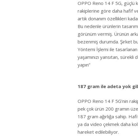
OPPO Reno 14 F 5G, güçlü kam
rakiplerine göre daha hafif ve
artık donanım özellikleri kad
Bu nedenle ürünlerin tasarım
görünüm vermiş. Ürünün arka b
bezenmiş durumda. Şirket bu d
Yöntemi İşlemi ile tasarlanan 
yaşamınızı yansıtan, sürekli d
yapın”
187 gram ile adeta yok gi
OPPO Reno 14 F 5G’nin rakiple
pek çok ürün 200 gramın üzer
187 gram ağırlığa sahip. Hafi
ya da video çekmek daha kola
hareket edilebiliyor.