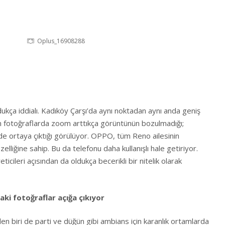
Oplus_16908288
ça iddialı. Kadıköy Çarşı’da aynı noktadan aynı anda geniş
en fotoğraflarda zoom arttıkça görüntünün bozulmadığı;
lde ortaya çıktığı görülüyor. OPPO, tüm Reno ailesinin
lliğine sahip. Bu da telefonu daha kullanışlı hale getiriyor.
ticileri açısından da oldukça becerikli bir nitelik olarak
ki fotoğraflar açığa çıkıyor
en biri de parti ve düğün gibi ambians için karanlık ortamlarda