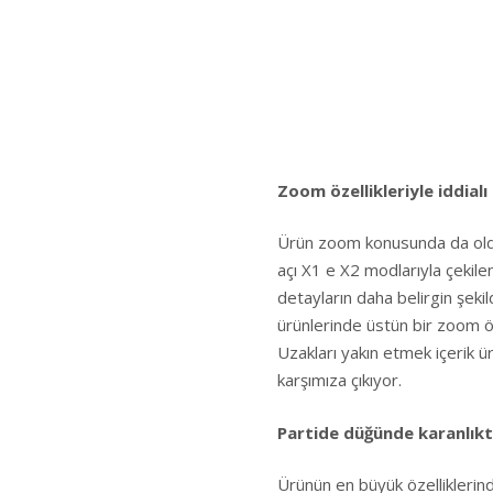
Zoom özellikleriyle iddialı
Ürün zoom konusunda da olduk
açı X1 e X2 modlarıyla çekil
detayların daha belirgin şeki
ürünlerinde üstün bir zoom öze
Uzakları yakın etmek içerik üre
karşımıza çıkıyor.
Partide düğünde karanlıkta
Ürünün en büyük özelliklerind