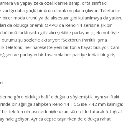
era ve yapay zeka özelliklerine sahip, orta sınıftaki
 varlığı daha güçlü bir ürün olarak ön plana çıkıyor. Telefonlar
ar birer moda ürünü ya da aksesuar gibi kullanılmaya da yatkın.
ları da oldukça önemli. OPPO da Reno 14 serisine şık bir
ölümü farklı ışıkta göz alıcı şekilde parlayan çiçek motifiyle
urumu şu sözlerle aktarıyor: “Sektörün Parıltılı Işıma
ilk telefonu, her harekette yeni bir tonla hayat buluyor. Canlı
eğişen ve parlayan bir tasarımla her partiye iddialı bir giriş
bi
rine göre oldukça hafif olduğunu söylemiştik. Aynı sınıftaki
inde bir ağırlığa sahipken Reno 14 F 5G ise 7.42 mm kalınlığa;
f bir telefon olması nedeniyle uzun süre elde tutarak fotoğraf
y hale geliyor. Ayrıca cepte taşınırken de oldukça rahat