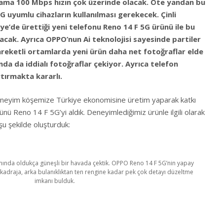
lama 100 Mbps hızın çok üzerinde olacak. Öte yandan bu
5G uyumlu cihazların kullanılması gerekecek. Çinli
ye’de ürettiği yeni telefonu Reno 14 F 5G ürünü ile bu
acak. Ayrıca OPPO’nun Ai teknolojisi sayesinde partiler
hareketli ortamlarda yeni ürün daha net fotoğraflar elde
ında da iddialı fotoğraflar çekiyor. Ayrıca telefon
tırmakta kararlı.
neyim köşemize Türkiye ekonomisine üretim yaparak katkı
nü Reno 14 F 5G’yi aldık. Deneyimlediğimiz ürünle ilgili olarak
şu şekilde oluşturduk:
nında oldukça güneşli bir havada çektik. OPPO Reno 14 F 5G’nin yapay
kadraja, arka bulanıklıktan ten rengine kadar pek çok detayı düzeltme
imkanı bulduk.