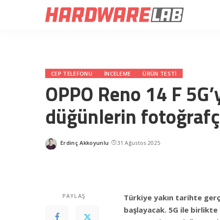
CEP TELEFONU
INCELEME
ÜRÜN TESTI
OPPO Reno 14 F 5G’yi
düğünlerin fotoğrafç
Erdinç Akkoyunlu
31 Ağustos 2025
Posted
by
PAYLAŞ
Türkiye yakın tarihte ger
başlayacak. 5G ile birlikt