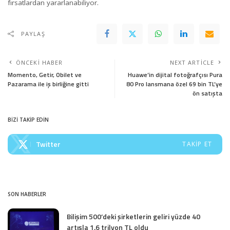
fırsatlardan yararlanabiliyor.
PAYLAŞ
ÖNCEKI HABER
NEXT ARTICLE
Momento, Getir, Obilet ve
Huawe’in dijital fotoğrafçısı Pura
Pazarama ile iş birliğine gitti
80 Pro lansmana özel 69 bin TL’ye
ön satışta
BİZİ TAKİP EDİN
Twitter
TAKIP ET
SON HABERLER
Bilişim 500’deki şirketlerin geliri yüzde 40
artışla 1.6 trilyon TL oldu