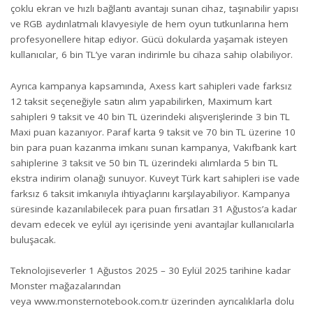
çoklu ekran ve hızlı bağlantı avantajı sunan cihaz, taşınabilir yapısı
ve RGB aydınlatmalı klavyesiyle de hem oyun tutkunlarına hem
profesyonellere hitap ediyor. Gücü dokularda yaşamak isteyen
kullanıcılar, 6 bin TL’ye varan indirimle bu cihaza sahip olabiliyor.
Ayrıca kampanya kapsamında, Axess kart sahipleri vade farksız
12 taksit seçeneğiyle satın alım yapabilirken, Maximum kart
sahipleri 9 taksit ve 40 bin TL üzerindeki alışverişlerinde 3 bin TL
Maxi puan kazanıyor. Paraf karta 9 taksit ve 70 bin TL üzerine 10
bin para puan kazanma imkanı sunan kampanya, Vakıfbank kart
sahiplerine 3 taksit ve 50 bin TL üzerindeki alımlarda 5 bin TL
ekstra indirim olanağı sunuyor. Kuveyt Türk kart sahipleri ise vade
farksız 6 taksit imkanıyla ihtiyaçlarını karşılayabiliyor. Kampanya
süresinde kazanılabilecek para puan fırsatları 31 Ağustos’a kadar
devam edecek ve eylül ayı içerisinde yeni avantajlar kullanıcılarla
buluşacak.
Teknolojiseverler 1 Ağustos 2025 – 30 Eylül 2025 tarihine kadar
Monster mağazalarından
veya
www.monsternotebook.com.tr
üzerinden ayrıcalıklarla dolu