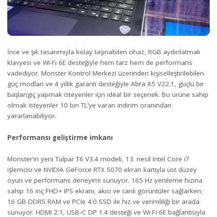
İnce ve şık tasarımıyla kolay taşınabilen cihaz, RGB aydınlatmalı
klavyesi ve Wi-Fi 6E desteğiyle hem tarz hem de performans
vadediyor. Monster Kontrol Merkezi üzerinden kişiselleştirilebilen
güç modları ve 4 yıllık garanti desteğiyle Abra A5 V22.1, güçlü bir
başlangıç yapmak isteyenler için ideal bir seçenek. Bu ürüne sahip
olmak isteyenler 10 bin TL’ye varan indirim oranından
yararlanabiliyor.
Performansı geliştirme imkanı
Monster’ın yeni Tulpar T6 V3.4 modeli, 13. nesil Intel Core i7
işlemcisi ve NVIDIA GeForce RTX 5070 ekran kartıyla üst düzey
oyun ve performans deneyimi sunuyor. 165 Hz yenileme hızına
sahip 16 inç FHD+ IPS ekranı, akıcı ve canlı görüntüler sağlarken;
16 GB DDR5 RAM ve PCIe 4.0 SSD ile hız ve verimliliği bir arada
sunuyor. HDMI 2.1, USB‑C DP 1.4 desteği ve Wi-Fi 6E bağlantısıyla