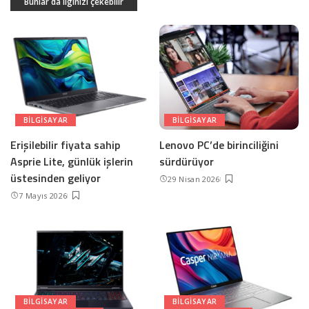
Bunlar da ilginizi çekebilir
BILGISAYAR
BILGISAYAR
Erişilebilir fiyata sahip
Lenovo PC’de birinciliğini
Asprie Lite, günlük işlerin
sürdürüyor
üstesinden geliyor
29 Nisan 2026
7 Mayıs 2026
BILGISAYAR
BILGISAYAR