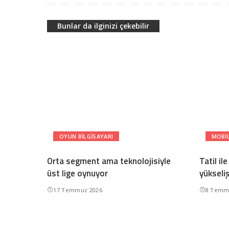
Bunlar da ilginizi çekebilir
OYUN BILGISAYARI
MOBI
Orta segment ama teknolojisiyle
Tatil ile
üst lige oynuyor
yükseliş
17 Temmuz 2026
8 Temm