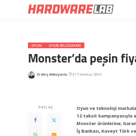
OYUN
OYUN BILGISAYARI
Monster’da peşin fiya
Erdinç Akkoyunlu
21 Temmuz 2025
Posted
by
PAYLAŞ
Oyun ve teknoloji markalar
12 taksit kampanyasıyla al
Monster ürünlerine; Garan
İş Bankası, Kuveyt Türk ve