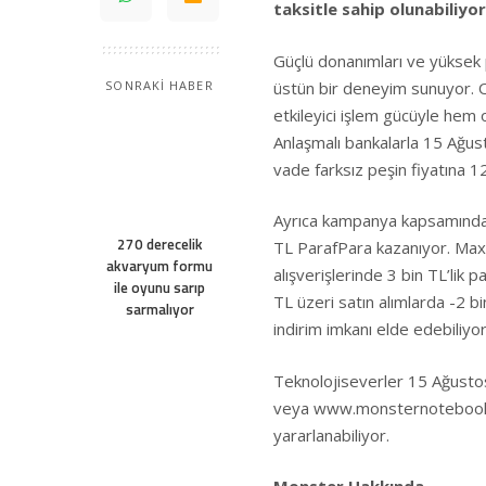
taksitle sahip olunabiliyo
Güçlü donanımları ve yüksek
üstün bir deneyim sunuyor. O
SONRAKİ HABER
etkileyici işlem gücüyle hem
Anlaşmalı bankalarla 15 Ağu
vade farksız peşin fiyatına 12
Ayrıca kampanya kapsamında, P
270 derecelik
TL ParafPara kazanıyor. Maxi
akvaryum formu
alışverişlerinde 3 bin TL’lik 
ile oyunu sarıp
TL üzeri satın alımlarda -2 bi
sarmalıyor
indirim imkanı elde edebiliy
Teknolojiseverler 15 Ağusto
veya
www.monsternotebook
yararlanabiliyor.