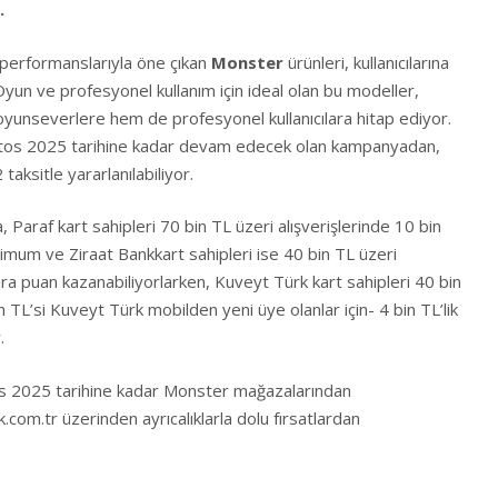
r.
 performanslarıyla öne çıkan
Monster
ürünleri, kullanıcılarına
yun ve profesyonel kullanım için ideal olan bu modeller,
 oyunseverlere hem de profesyonel kullanıcılara hitap ediyor.
stos 2025 tarihine kadar devam edecek olan kampanyadan,
 taksitle yararlanılabiliyor.
araf kart sahipleri 70 bin TL üzeri alışverişlerinde 10 bin
mum ve Ziraat Bankkart sahipleri ise 40 bin TL üzeri
para puan kazanabiliyorlarken, Kuveyt Türk kart sahipleri 40 bin
n TL’si Kuveyt Türk mobilden yeni üye olanlar için- 4 bin TL’lik
or.
s 2025 tarihine kadar Monster mağazalarından
.com.tr
üzerinden ayrıcalıklarla dolu fırsatlardan