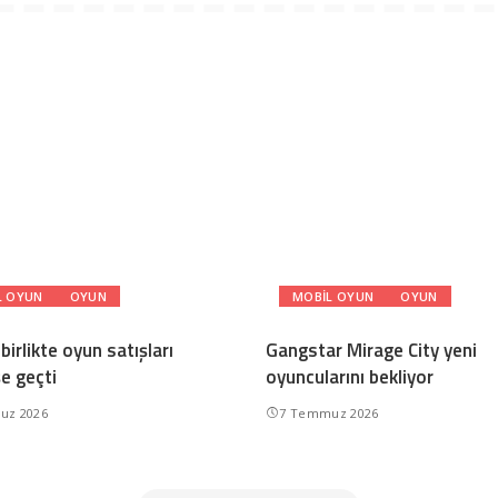
L OYUN
OYUN
MOBIL OYUN
OYUN
 birlikte oyun satışları
Gangstar Mirage City yeni
e geçti
oyuncularını bekliyor
uz 2026
7 Temmuz 2026