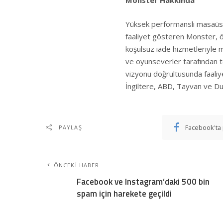
Monster Hakkında
Yüksek performanslı masaüstü 
faaliyet gösteren Monster, 
koşulsuz iade hizmetleriyle 
ve oyunseverler tarafından te
vizyonu doğrultusunda faaliy
İngiltere, ABD, Tayvan ve Dub
Facebook'ta 
PAYLAŞ
ÖNCEKI HABER
Facebook ve Instagram’daki 500 bin
spam için harekete geçildi