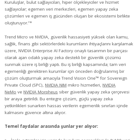
Kuruluşlar, bulut sağlayıcıları, hiper ölçekleyiciler ve hizmet
sağlayıcılar; egemen veri merkezleri, egemen yapay zeka
çözümleri ve egemen iş gücünden oluşan bir ekosistemi birlikte
oluşturuyor.”*
Trend Micro ve NVIDIA, güvenlik hassasiyeti yüksek olan kamu,
sağlık, finans gibi sektörlerdeki kurumların ihtiyaçlarını karşılamak
üzere, NVIDIA Enterprise AI Factory onaylı tasarımın bir parçası
olarak ajan odaklı yapay zeka destekli bir güvenlik çözümü
sunmak üzere iş birliği yaptı. Bu iş birliği kapsamında; tam veri
egemenliği gerektiren kurumlar için önceden doğrulanmış bir
çözüm oluşturmak amacıyla Trend Vision One™ for Sovereign
Private Cloud (SPC),
NVIDIA NIM
mikro hizmetleri,
NVIDIA
NeMo
ve
NVIDIA Morpheus
siber güvenlik yapay zeka çerçevesi
bir araya getirildi. Bu entegre çözüm, güçlü yapay zeka
yetkinlikleri sunarken hassas verilerin egemenlik sınırları içinde
kalmasını güvence altına alıyor.
Temel faydalar arasında şunlar yer alıyor: