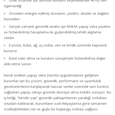
İzole ortamlar için yerinde kurulum seçenekleriyle %100 veri
egemenliği
Önceden entegre edilmiş donanım, yazılım, destek ve dağıtım
hizmetleri
Gerçek zamanlı güvenlik analizi için NVIDIA yapay zeka yazılımı
ve hızlandırılmış hesaplama ile güçlendirilmiş tehdit algılama
zekâsı
E-posta, bulut, ağ, uç nokta, veri ve kimlik üzerinde kapsamlı
koruma
Basit satın alma ve kurulum süreçleriyle hızlandırılmış değer
elde etme süresi
Kendi üretken yapay zeka (GenAI) uygulamalarını geliştiren
kurumlar için bu çözüm; güvenlik, performans ve uyumluluk
gereksinimlerini karşılayarak hassas veriler üzerinde tam kontrol
sağlarken yapay zekayı güvenle devreye alma imkânı sunuyor. Bu
iş birliği, “kendin yap” güvenlik yaklaşımlarının yarattığı zorlukları
ortadan kaldırarak, kurumların özel ihtiyaçlarına göre tamamen
özelleştirilebilen net ve güçlü bir başlangıç noktası sağlıyor.