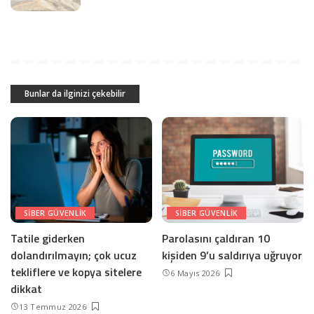
Bunlar da ilginizi çekebilir
SIBER GÜVENLIK
SIBER GÜVENLIK
Tatile giderken
Parolasını çaldıran 10
dolandırılmayın; çok ucuz
kişiden 9’u saldırıya uğruyor
tekliflere ve kopya sitelere
6 Mayıs 2026
dikkat
13 Temmuz 2026