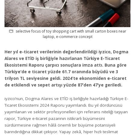
selective focus of toy shopping cart with small carton boxes near
laptop, e-commerce concept
Her yıl e-ticaret verilerinin değerlendirildiği iyzico, Dogma
Alares ve ETİD iş birliğiyle hazırlanan Türkiye E-Ticaret
Ekosistemi Raporu çarpıcı sonuçlara imza attı. Buna göre
Türkiye’de e ticaret yüzde 61.7 oranında büyüdü ve 3
trilyon TL seviyesine geldi. 2024’te ekonomiden e-ticaret
de etkilendi ve sepet artışı yüzde 87’den 47’ye geriledi.
iyzico’nun, Dogma Alares ve ETİD iş birliğiyle hazırladığı Türkiye E-
Ticaret Ekosistemi 2024 Raporu yayımlandı. Bu yıl dördüncüsü
yayımlanan ve sektör profesyonelleri için referans niteliği taşıyan
rapor, Türkiye e-ticaret pazarının istikrarlı büyümesini
sürdürmesine rağmen hâlâ önemli bir büyüme potansiyeli
barındırdığına dikkat çekiyor. Yapay zekâ, hiper hızlı teslimat