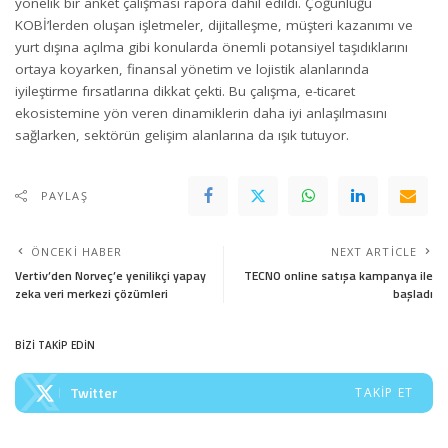
yönelik bir anket çalışması rapora dahil edildi. Çoğunluğu
KOBİ’lerden oluşan işletmeler, dijitalleşme, müşteri kazanımı ve
yurt dışına açılma gibi konularda önemli potansiyel taşıdıklarını
ortaya koyarken, finansal yönetim ve lojistik alanlarında
iyileştirme fırsatlarına dikkat çekti. Bu çalışma, e-ticaret
ekosistemine yön veren dinamiklerin daha iyi anlaşılmasını
sağlarken, sektörün gelişim alanlarına da ışık tutuyor.
PAYLAŞ
ÖNCEKI HABER
NEXT ARTICLE
Vertiv’den Norveç’e yenilikçi yapay
TECNO online satışa kampanya ile
zeka veri merkezi çözümleri
başladı
BİZİ TAKİP EDİN
Twitter
TAKIP ET