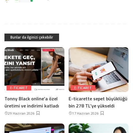
Bunlar da ilginizi çekebilir
E-TICARET
E-TICARET
Tonny Black online’a özel
E-ticarette sepet büyüklüğü
üretimi ve indirimi katladı
bin 278 TL’ye yükseldi
29 Haziran 2026
17 Haziran 2026