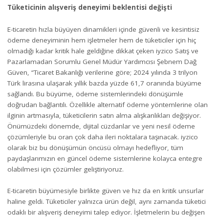
Tüketicinin alışveriş deneyimi beklentisi değişti
E-ticaretin hızla büyüyen dinamikleri içinde güvenli ve kesintisiz
ödeme deneyiminin hem işletmeler hem de tüketiciler için hiç
olmadığı kadar kritik hale geldiğine dikkat çeken iyzico Satış ve
Pazarlamadan Sorumlu Genel Müdür Yardımcısı Şebnem Dağ
Güven, “Ticaret Bakanlığı verilerine göre; 2024 yılında 3 trilyon
Türk lirasına ulaşarak yıllık bazda yüzde 61,7 oranında büyüme
sağlandı. Bu büyüme, ödeme sistemlerindeki dönüşümle
doğrudan bağlantılı. Özellikle alternatif ödeme yöntemlerine olan
ilginin artmasıyla, tüketicilerin satın alma alışkanlıkları değişiyor.
Önümüzdeki dönemde, dijital cüzdanlar ve yeni nesil ödeme
çözümleriyle bu oran çok daha ileri noktalara taşınacak. iyzico
olarak biz bu dönüşümün öncüsü olmayı hedefliyor, tüm
paydaşlarımızın en güncel ödeme sistemlerine kolayca entegre
olabilmesi için çözümler geliştiriyoruz.
E-ticaretin büyümesiyle birlikte güven ve hız da en kritik unsurlar
haline geldi. Tüketiciler yalnızca ürün değil, aynı zamanda tüketici
odaklı bir alışveriş deneyimi talep ediyor. İşletmelerin bu değişen