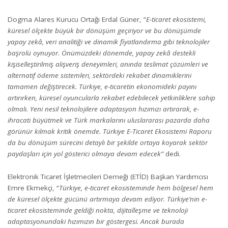
Dogma Alares Kurucu Ortağı Erdal Güner, “
E-ticaret ekosistemi,
küresel ölçekte büyük bir dönüşüm geçiriyor ve bu dönüşümde
yapay zekâ, veri analitiği ve dinamik fiyatlandırma gibi teknolojiler
başrolü oynuyor. Önümüzdeki dönemde, yapay zekâ destekli
kişiselleştirilmiş alışveriş deneyimleri, anında teslimat çözümleri ve
alternatif ödeme sistemleri, sektördeki rekabet dinamiklerini
tamamen değiştirecek. Türkiye, e-ticaretin ekonomideki payını
artırırken, küresel oyuncularla rekabet edebilecek yetkinliklere sahip
olmalı. Yeni nesil teknolojilere adaptasyon hızımızı artırarak, e-
ihracatı büyütmek ve Türk markalarını uluslararası pazarda daha
görünür kılmak kritik önemde. Türkiye E-Ticaret Ekosistemi Raporu
da bu dönüşüm sürecini detaylı bir şekilde ortaya koyarak sektör
paydaşları için yol gösterici olmaya devam edecek”
dedi.
Elektronik Ticaret İşletmecileri Derneği (ETİD) Başkan Yardımcısı
Emre Ekmekçi, “
Türkiye, e-ticaret ekosisteminde hem bölgesel hem
de küresel ölçekte gücünü artırmaya devam ediyor. Türkiye’nin e-
ticaret ekosisteminde geldiği nokta, dijitalleşme ve teknoloji
adaptasyonundaki hızımızın bir göstergesi. Ancak burada