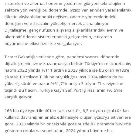
sistemleri ve alternatif ödeme çözümleri gibi yeni teknolojilerin
sektöre yön verdiği bu dönemde, iyzico verilerinden yararlanılarak
tüketici alışkanlıklarındaki değişim, ödeme yöntemlerindeki
dönüşüm ve e-ihracatın yükselişi mercek altına alınıyor.
Dijitalleşme, genç nüfusun alışveriş alışkanlıklarındaki evrim ve
alternatif ödeme sistemlerindeki gelişmelerin, e-ticaretin
büyümesine etkisi özellikle vurgulanıyor.
Ticaret Bakanlığı verilerine göre, pandemi sonrası dönemde
dijitalleşmenin ivme kazanmasıyla birlikte Türkiye’nin e-ticaret satış
hacmi 2022 yılında %111 arttı ve 2023 yılında ise bu oran %133’e
çıkarak 1,9 trilyon TL’lik bir büyüklüğe ulaştı. 2024 yılında da bu
yükseliş sürdü ve pazar %61,7’lik artışla 3 trilyon TL seviyesine
taşındı. Bu hacim, Türkiye Gayri Safi Yurt İçi Hasıla’nın %6,5’ine
karşılık geliyor.
165 bin üye işyeri ile 40’tan fazla sektör, 6,5 milyon dijital cüzdan
kullanıcı davranışının analiz edilmesiyle oluşan iyzico’ya ait verilere
göre, 2023 yılında bir önceki yıla göre yüzde 87 oranında büyüme
gösteren ortalama sepet tutarı, 2024 yılında büyüme hızı