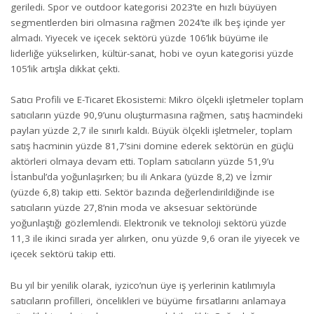
geriledi. Spor ve outdoor kategorisi 2023’te en hızlı büyüyen
segmentlerden biri olmasına rağmen 2024’te ilk beş içinde yer
almadı. Yiyecek ve içecek sektörü yüzde 106’lık büyüme ile
liderliğe yükselirken, kültür-sanat, hobi ve oyun kategorisi yüzde
105’lik artışla dikkat çekti.
Satıcı Profili ve E-Ticaret Ekosistemi: Mikro ölçekli işletmeler toplam
satıcıların yüzde 90,9’unu oluşturmasına rağmen, satış hacmindeki
payları yüzde 2,7 ile sınırlı kaldı. Büyük ölçekli işletmeler, toplam
satış hacminin yüzde 81,7’sini domine ederek sektörün en güçlü
aktörleri olmaya devam etti. Toplam satıcıların yüzde 51,9’u
İstanbul’da yoğunlaşırken; bu ili Ankara (yüzde 8,2) ve İzmir
(yüzde 6,8) takip etti. Sektör bazında değerlendirildiğinde ise
satıcıların yüzde 27,8’nin moda ve aksesuar sektöründe
yoğunlaştığı gözlemlendi. Elektronik ve teknoloji sektörü yüzde
11,3 ile ikinci sırada yer alırken, onu yüzde 9,6 oran ile yiyecek ve
içecek sektörü takip etti.
Bu yıl bir yenilik olarak, iyzico’nun üye iş yerlerinin katılımıyla
satıcıların profilleri, öncelikleri ve büyüme fırsatlarını anlamaya