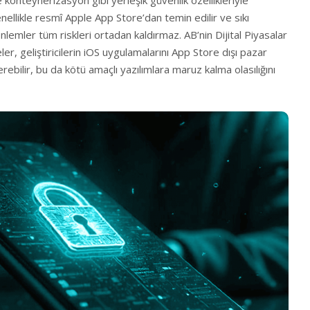
 konteynerizasyon gibi yerleşik güvenlik özellikleriyle
nellikle resmî Apple App Store’dan temin edilir ve sıkı
lemler tüm riskleri ortadan kaldırmaz. AB’nin Dijital Piyasalar
r, geliştiricilerin iOS uygulamalarını App Store dışı pazar
ebilir, bu da kötü amaçlı yazılımlara maruz kalma olasılığını