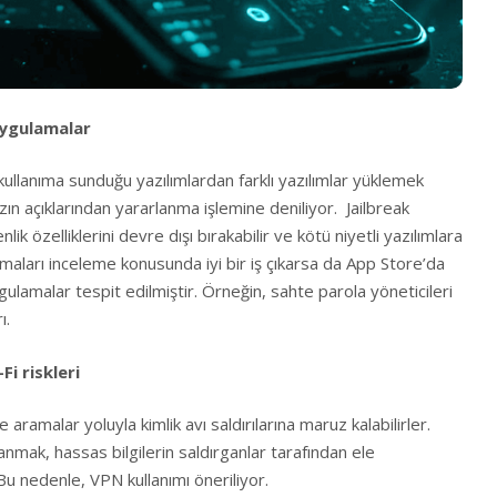
uygulamalar
in kullanıma sunduğu yazılımlardan farklı yazılımlar yüklemek
hazın açıklarından yararlanma işlemine deniliyor. Jailbreak
lik özelliklerini devre dışı bırakabilir ve kötü niyetli yazılımlara
amaları inceleme konusunda iyi bir iş çıkarsa da App Store’da
lamalar tespit edilmiştir. Örneğin, sahte parola yöneticileri
ı.
Fi riskleri
 aramalar yoluyla kimlik avı saldırılarına maruz kalabilirler.
anmak, hassas bilgilerin saldırganlar tarafından ele
 Bu nedenle, VPN kullanımı öneriliyor.