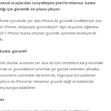
finansal araçlardan sosyalleşme platformlarına kadar
ığı için güvenlik ön plana çıkıyor.
lefonlar içerisinde yer alan iPhone’da güvenlik özellikleriyle öne
“Bu bir iPhone, dolayısıyla güvendeyim” diye düşünme eğilimine
 ESET iPhone marka cihazları güvenlik açısından inceleyerek
ndu.
 kadar güvenli?
nli cihazlar arasında yer alsa da tüm tehditlere karşı korunaklı
olmalı ve güvenliklerini artırmak için gerekli önlemleri almalılar.
osistemi üzerindeki sıkı kontrolü, bilgisayar korsanlarının
aştırsa da iPhone’lar tamamen güvenli değil ve kullanıcılar
rşı karşıya kalabilirler.
ler