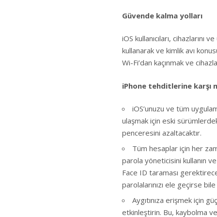
Güvende kalma yolları
iOS kullanıcıları, cihazlarını
kullanarak ve kimlik avı konusun
Wi-Fi’dan kaçınmak ve cihazl
iPhone tehditlerine karşı n
iOS’unuzu ve tüm uygulamal
ulaşmak için eski sürümlerdeki
penceresini azaltacaktır.
Tüm hesaplar için her zama
parola yöneticisini kullanın v
Face ID taraması gerektireceğ
parolalarınızı ele geçirse b
Aygıtınıza erişmek için gü
etkinleştirin. Bu, kaybolma 