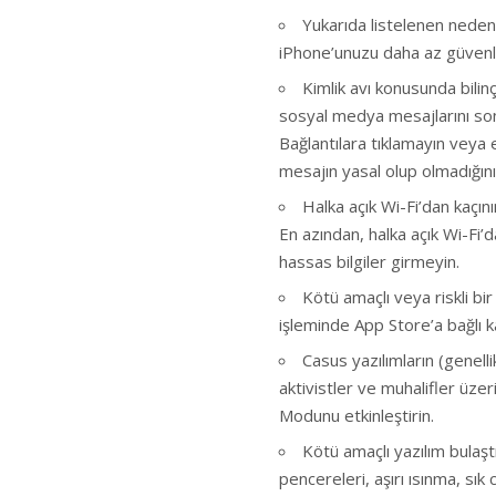
Yukarıda listelenen nedenl
iPhone’unuzu daha az güvenli
Kimlik avı konusunda bilin
sosyal medya mesajlarını son 
Bağlantılara tıklamayın veya
mesajın yasal olup olmadığını
Halka açık Wi-Fi’dan kaçın
En azından, halka açık Wi-Fi
hassas bilgiler girmeyin.
Kötü amaçlı veya riskli bir
işleminde App Store’a bağlı k
Casus yazılımların (genell
aktivistler ve muhalifler üzer
Modunu etkinleştirin.
Kötü amaçlı yazılım bulaş
pencereleri, aşırı ısınma, s