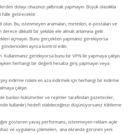
erden dolayı cihazınızı jailbreak yapmayın. Büyük olasılıkla
 hâle getirecektir.
çli olun. Bu, istenmeyen aramaları, metinleri, e-postaları ve
derece dikkatli bir şekilde ele almak anlamına gelir.
 ekleri açmayın. Bunu gerçekten yapmanız gerekiyorsa
 göndericiden ayrıca kontrol edin.
ın. Kullanmanız gerekiyorsa bunu bir VPN ile yapmaya çalışın.
’dayken herhangi bir değerli hesaba giriş yapmayın veya
 şey indirme riskini en aza indirmek için herhangi bir indirme
almaya çalışın.
ikle baskıcı hükümetler ve rejimler tarafından gazeteciler,
inde kullanılır) hedefi olabileceğinizi düşünüyorsanız Kilitleme
tığını gösteren yavaş performans, istenmeyen reklam açılır
ık cihaz ve uygulama çökmeleri, ana ekranda görünen yeni