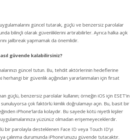
 ve uygulamalarını güncel tutarak, güçlü ve benzersiz parolalar
da bilinçli olarak güvenliklerini artırabilirler. Ayrıca halka açık
arını jailbreak yapmamak da önemlidir.
asıl güvende kalabilirsiniz?
arınızı güncel tutun. Bu, tehdit aktörlerinin hedeflerine
 herhangi bir güvenlik açığından yararlanmaları için fırsat
n güçlü, benzersiz parolalar kullanın; örneğin iOS için ESET’in
e sunuluyorsa çok faktörlü kimlik doğrulamayı açın. Bu, basit bir
inden iPhone’larda kolaydır. Bu sayede kötü niyetli kişiler
ile uygulamalarınıza yüzünüz olmadan erişemeyeceklerdir.
çlü bir parolayla desteklenen Face ID veya Touch ID’yi
veya çalınma durumunda iPhone’unuzu güvende tutacaktır.