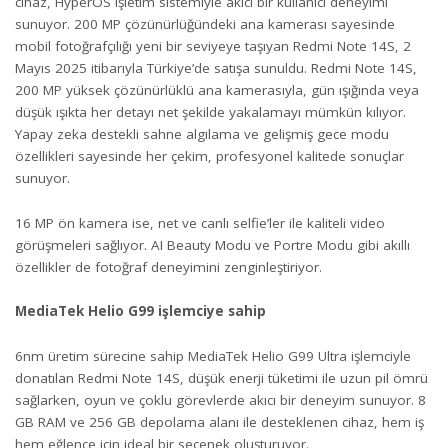
cihaz, HyperOS işletim sistemiyle akıcı bir kullanıcı deneyimi
sunuyor. 200 MP çözünürlüğündeki ana kamerası sayesinde
mobil fotoğrafçılığı yeni bir seviyeye taşıyan Redmi Note 14S, 2
Mayıs 2025 itibarıyla Türkiye’de satışa sunuldu. Redmi Note 14S,
200 MP yüksek çözünürlüklü ana kamerasıyla, gün ışığında veya
düşük ışıkta her detayı net şekilde yakalamayı mümkün kılıyor.
Yapay zeka destekli sahne algılama ve gelişmiş gece modu
özellikleri sayesinde her çekim, profesyonel kalitede sonuçlar
sunuyor.
16 MP ön kamera ise, net ve canlı selfie’ler ile kaliteli video
görüşmeleri sağlıyor. AI Beauty Modu ve Portre Modu gibi akıllı
özellikler de fotoğraf deneyimini zenginleştiriyor.
MediaTek Helio G99 işlemciye sahip
6nm üretim sürecine sahip MediaTek Helio G99 Ultra işlemciyle
donatılan Redmi Note 14S, düşük enerji tüketimi ile uzun pil ömrü
sağlarken, oyun ve çoklu görevlerde akıcı bir deneyim sunuyor. 8
GB RAM ve 256 GB depolama alanı ile desteklenen cihaz, hem iş
hem eğlence için ideal bir seçenek oluşturuyor.