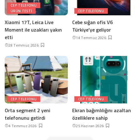
CEP TELEFONU
ÜRÜN TESTI
CEP TELEFONU
Xiaomi 17T, Leica Live
Cebe sığan ofis V6
Moment ile uzakları yakın
Türkiye’ye geliyor
etti
14 Temmuz 2026
28 Temmuz 2026
CEP TELEFONU
CEP TELEFONU
Orta segment 2 yeni
Ekran bağımlılığını azaltan
telefonunu getirdi
özelliklere sahip
4 Temmuz 2026
25 Haziran 2026