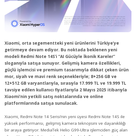
Xiaomi, orta segementteki yeni ürünlerini Türkiye’ye
getirmeye devam ediyor. Bu noktada beklenen yeni
modeli Redmi Note 14S’i “AI Gücüyle İkonik Kareler”
sloganıyla satışa sunuyor. Gelişmiş kamera özellikleri,
güçlü işlemcisi ve premium tasarımıyla dikkat çeken ürün
mor, siyah ve mavi renk seçenekleriyle; 8+256 GB ve
12+512 GB varyantlarıyla, sırasıyla 17.999 TL ve 19.999 TL
tavsiye edilen kullanıcı fiyatlarıyla 2 Mayıs 2025 itibarıyla
Xiaomi’nin yetkili satış noktalarında ve online
platformlarında satışa sunulacak.
Xiaomi, Redmi Note 14 Serisi’nin yeni üyesi Redmi Note 14S ile
yüksek performansı, gelişmiş kamera teknojisini ve dayanıklılığı
bir araya getiriyor. MediaTek Helio G99-Ultra işlemciden güç alan