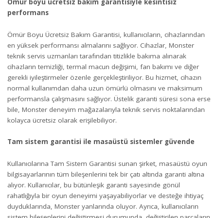
Ömür boyu ücretsiz bakım garantisiyle kesintisiz
performans
Ömür Boyu Ücretsiz Bakım Garantisi, kullanıcıların, cihazlarından
en yüksek performansı almalarını sağlıyor. Cihazlar, Monster
teknik servis uzmanları tarafından titizlikle bakıma alınarak
cihazların temizliği, termal macun değişimi, fan bakımı ve diğer
gerekli iyileştirmeler özenle gerçekleştiriliyor. Bu hizmet, cihazın
normal kullanımdan daha uzun ömürlü olmasını ve maksimum
performansla çalışmasını sağlıyor. Üstelik garanti süresi sona erse
bile, Monster deneyim mağazalarıyla teknik servis noktalarından
kolayca ücretsiz olarak erişilebiliyor.
Tam sistem garantisi ile masaüstü sistemler güvende
Kullanıcılarına Tam Sistem Garantisi sunan şirket, masaüstü oyun
bilgisayarlarının tüm bileşenlerini tek bir çatı altında garanti altına
alıyor. Kullanıcılar, bu bütünleşik garanti sayesinde gönül
rahatlığıyla bir oyun deneyimi yaşayabiliyorlar ve desteğe ihtiyaç
duyduklarında, Monster yanlarında oluyor. Ayrıca, kullanıcıların
sistem bileşenlerini değiştirmesi durumunda, değiştirilen parçaların