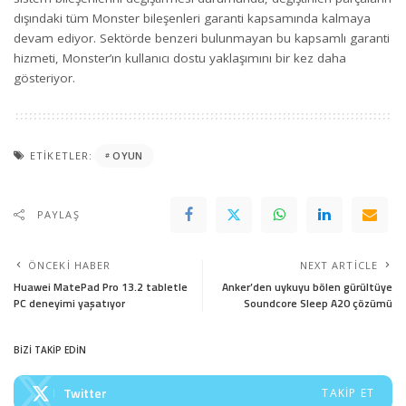
dışındaki tüm Monster bileşenleri garanti kapsamında kalmaya
devam ediyor. Sektörde benzeri bulunmayan bu kapsamlı garanti
hizmeti, Monster’ın kullanıcı dostu yaklaşımını bir kez daha
gösteriyor.
ETIKETLER:
OYUN
PAYLAŞ
ÖNCEKI HABER
NEXT ARTICLE
Huawei MatePad Pro 13.2 tabletle
Anker’den uykuyu bölen gürültüye
PC deneyimi yaşatıyor
Soundcore Sleep A20 çözümü
BİZİ TAKİP EDİN
Twitter
TAKIP ET