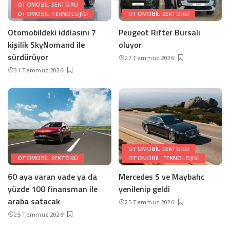
OTOMOBIL SEKTÖRÜ
OTOMOBIL TEKNOLOJISI
OTOMOBIL SEKTÖRÜ
Otomobildeki iddiasını 7
Peugeot Rifter Bursalı
kişilik SkyNomand ile
oluyor
sürdürüyor
27 Temmuz 2026
31 Temmuz 2026
OTOMOBIL SEKTÖRÜ
OTOMOBIL SEKTÖRÜ
OTOMOBIL TEKNOLOJISI
60 aya varan vade ya da
Mercedes S ve Maybahc
yüzde 100 finansman ile
yenilenip geldi
araba satacak
25 Temmuz 2026
25 Temmuz 2026