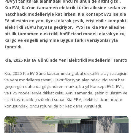
PBV’yi tanıtarak alanındaki öncü rolünün de altını çizdi.
Kia EV4, Kia’nın tamamen elektrikli ürün ailesine sedan ve
hatchback modelleriyle katılırken, Kia Konsept EV2 ise Kia
EV ailesinin en yeni üyesi olarak çevik, erişilebilir kompakt
elektrikli SUV’u hayata geçiriyor. PV5 ise Kia PBV ailesine
ait ilk tamamen elektrikli hafif ticari modeli olarak yolcu,
kargo ve engelli erişimine uygun farklı versiyonlarıyla
tanıtıldı.
Kia, 2025 Kia EV Günü’nde Yeni Elektrikli Modellerini Tanıttı
Kia, 2025 Kia EV Günü kapsamında global elektrikli araç stratejisini
ve yeni modellerini tanıttı. Elektrifikasyon alanındaki iddiasını her
geçen gün daha da güçlendiren marka, bu yıl Konsept EV2, EV4,
ve PV5 modelleriyle dikkat çekti. Aynı zamanda, şehir içi ulaşım ve
ticari taşımacılık çözümleri sunan Kia PBV, elektrikli ticari araçlar
konusundaki öncü rolünü de bir kez daha vurguladı.