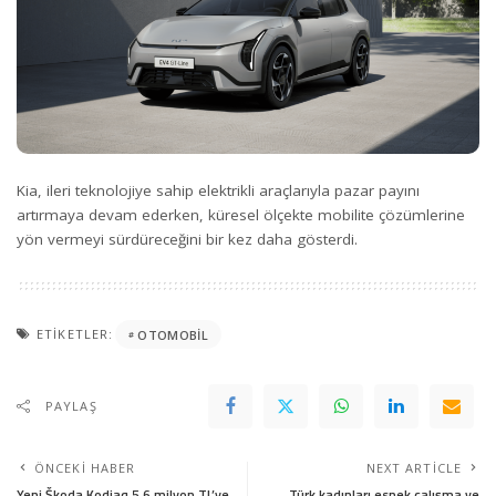
Kia, ileri teknolojiye sahip elektrikli araçlarıyla pazar payını
artırmaya devam ederken, küresel ölçekte mobilite çözümlerine
yön vermeyi sürdüreceğini bir kez daha gösterdi.
ETIKETLER:
OTOMOBIL
PAYLAŞ
ÖNCEKI HABER
NEXT ARTICLE
Yeni Škoda Kodiaq 5.6 milyon TL’ye
Türk kadınları esnek çalışma ve