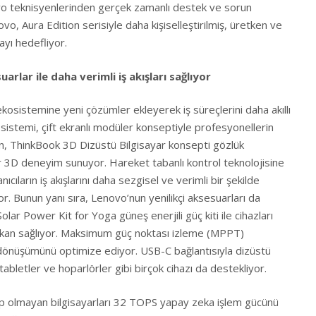
vo teknisyenlerinden gerçek zamanlı destek ve sorun
vo, Aura Edition serisiyle daha kişiselleştirilmiş, üretken ve
yı hedefliyor.
rlar ile daha verimli iş akışları sağlıyor
kosistemine yeni çözümler ekleyerek iş süreçlerini daha akıllı
sistemi, çift ekranlı modüler konseptiyle profesyonellerin
ken, ThinkBook 3D Dizüstü Bilgisayar konsepti gözlük
r 3D deneyim sunuyor. Hareket tabanlı kontrol teknolojisine
ıcıların iş akışlarını daha sezgisel ve verimli bir şekilde
. Bunun yanı sıra, Lenovo’nun yenilikçi aksesuarları da
Solar Power Kit for Yoga güneş enerjili güç kiti ile cihazları
imkan sağlıyor. Maksimum güç noktası izleme (MPPT)
 dönüşümünü optimize ediyor. USB-C bağlantısıyla dizüstü
r, tabletler ve hoparlörler gibi birçok cihazı da destekliyor.
ip olmayan bilgisayarları 32 TOPS yapay zeka işlem gücünü