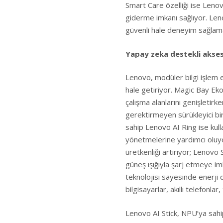
Smart Care özelliği ise Leno
giderme imkanı sağlıyor. Leno
güvenli hale deneyim sağlama
Yapay zeka destekli aksesua
Lenovo, modüler bilgi işlem e
hale getiriyor. Magic Bay Eko
çalışma alanlarını genişletir
gerektirmeyen sürükleyici bi
sahip Lenovo AI Ring ise kullan
yönetmelerine yardımcı oluyor
üretkenliği artırıyor; Lenovo 
güneş ışığıyla şarj etmeye 
teknolojisi sayesinde enerji
bilgisayarlar, akıllı telefonla
Lenovo AI Stick, NPU’ya sah