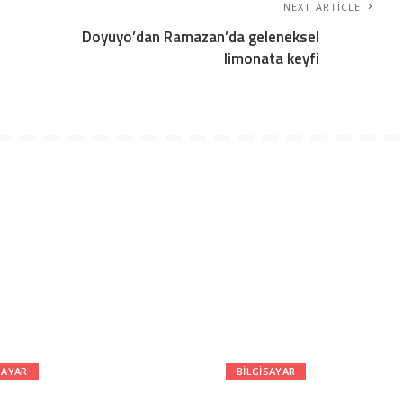
NEXT ARTICLE
Doyuyo’dan Ramazan’da geleneksel
limonata keyfi
SAYAR
BILGISAYAR