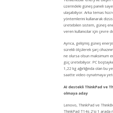
üzerindeki güneş paneli say
ulaşabiliyor. Arka temas hücr
yöntemlerini kullanarak dizüst
üretebilen sistem, güneş ene
veren kullanıcılar için çevre d
Ayrıca, gelişmiş güneş enerji
sürekli ölçülerek şarj cihazın
ne olursa olsun maksimum ener
güç üretebiliyor. PC boştayken
1,22 kg ağırlığında olan bu y
saatte video oynatmaya yete
AI destekli ThinkPad ve T
olmaya aday
Lenovo, ThinkPad ve ThinkBoo
ThinkPad T14s 2’si 1 arada 