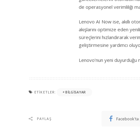
de operasyonel verimliliği m
Lenovo AI Now ise, akıllı oto
akışlarını optimize eden yenilik
süreçlerini hızlandırarak verim
geliştirmesine yardımcı oluyo
Lenovo’nun yeni duyurduğu mo
ETIKETLER:
BILGISAYAR
Facebook'ta 
PAYLAŞ