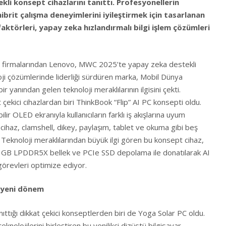
li konsept cihazlarını tanıttı. Profesyonellerin
ibrit çalışma deneyimlerini iyileştirmek için tasarlanan
faktörleri, yapay zeka hızlandırmalı bilgi işlem çözümleri
r firmalarından Lenovo, MWC 2025’te yapay zeka destekli
oloji çözümlerinde liderliği sürdüren marka, Mobil Dünya
 yanından gelen teknoloji meraklılarının ilgisini çekti.
 çekici cihazlardan biri ThinkBook “Flip” AI PC konsepti oldu.
ilir OLED ekranıyla kullanıcıların farklı iş akışlarına uyum
ihaz, clamshell, dikey, paylaşım, tablet ve okuma gibi beş
 Teknoloji meraklılarından büyük ilgi gören bu konsept cihaz,
32 GB LPDDR5X bellek ve PCIe SSD depolama ile donatılarak AI
u görevleri optimize ediyor.
e yeni dönem
tığı dikkat çekici konseptlerden biri de Yoga Solar PC oldu.
 teknolojilerini birleştiren bu yenilikçi dizüstü bilgisayar,