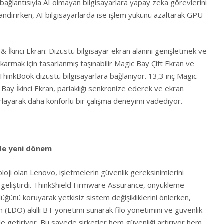
bağlantısıyla AI olmayan bilgisayarlara yapay zeka görevlerini
ndırırken, AI bilgisayarlarda ise işlem yükünü azaltarak GPU
 İkinci Ekran: Dizüstü bilgisayar ekran alanını genişletmek ve
ıkarmak için tasarlanmış taşınabilir Magic Bay Çift Ekran ve
 ThinkBook dizüstü bilgisayarlara bağlanıyor. 13,3 inç Magic
 Bay İkinci Ekran, parlaklığı senkronize ederek ve ekran
rlayarak daha konforlu bir çalışma deneyimi vadediyor.
de yeni dönem
loji olan Lenovo, işletmelerin güvenlik gereksinimlerini
r geliştirdi. ThinkShield Firmware Assurance, önyükleme
lüğünü koruyarak yetkisiz sistem değişikliklerini önlerken,
(LDO) akıllı BT yönetimi sunarak filo yönetimini ve güvenlik
e getiriyor. Bu sayede şirketler hem güvenliği artırıyor hem