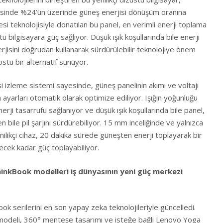
esinde %24’ün üzerinde güneş enerjisi dönüşüm oranına
esi teknolojisiyle donatılan bu panel, en verimli enerji toplama
ü bilgisayara güç sağlıyor. Düşük ışık koşullarında bile enerji
rjisini doğrudan kullanarak sürdürülebilir teknolojiye önem
ostu bir alternatif sunuyor.
si izleme sistemi sayesinde, güneş panelinin akımı ve voltajı
ın ayarları otomatik olarak optimize ediliyor. Işığın yoğunluğu
ji tasarrufu sağlanıyor ve düşük ışık koşullarında bile panel,
 bile pil şarjını sürdürebiliyor. 15 mm inceliğinde ve yalnızca
enilikçi cihaz, 20 dakika sürede güneşten enerji toplayarak bir
cek kadar güç toplayabiliyor.
hinkBook modelleri iş dünyasının yeni güç merkezi
k serilerini en son yapay zeka teknolojileriyle güncelledi.
modeli, 360° menteşe tasarımı ve isteğe bağlı Lenovo Yoga