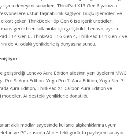
 çalışma deneyimi sunarken, ThinkPad X13 Gen 6 yalnızca
fesyonellere üstün taşınabilirlik sağlıyor. Güçlü işlemcileri ve
kkat çeken ThinkBook 16p Gen 6 ise içerik üreticileri,
ans gerektiren kullanıcılar için geliştirildi. Lenovo, ayrıca
Pad T14 Gen 6, ThinkPad T16 Gen 4, ThinkPad E14 Gen 7 ve
i de AI odaklı yeniliklerle iş dünyasına sundu.
nişliyor
inde geliştirdiği Lenovo Aura Edition ailesinin yeni üyelerini MWC
oga Pro 9i Aura Edition, Yoga Pro 7i Aura Edition, Yoga Slim 7i
 arada Aura Edition, ThinkPad X1 Carbon Aura Edition ve
modeller, AI destekli yeniliklerle donatıldı.
rlar; akıllı modlar sayesinde kullanıcı alışkanlıklarına uyum
e telefon ve PC arasında AI destekli görüntü paylaşımı sunuyor.