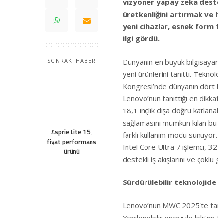
vizyoner yapay zeka destek
üretkenliğini artırmak ve h
yeni cihazlar, esnek form 
ilgi gördü.
Dünyanın en büyük bilgisaya
SONRAKİ HABER
yeni ürünlerini tanıttı. Tekn
Kongresi’nde dünyanın dört bir
Lenovo’nun tanıttığı en dikkat
18,1 inçlik dışa doğru katlanab
sağlamasını mümkün kılan bu c
Asprie Lite 15,
farklı kullanım modu sunuyor.
fiyat performans
Intel Core Ultra 7 işlemci, 
ürünü
destekli iş akışlarını ve çokl
Sürdürülebilir teknolojid
Lenovo’nun MWC 2025’te tanıt
Yenilenebilir enerji ile bilişim