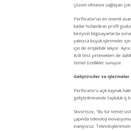
çözüm olmasını sağlayan çok ç
Perforator’un en önemli avan
kadar hızlandıran profil güd
bireysel bilgisayarlarda soru
yalnızca büyük işletmeler için
için de erişilebilir kılıyor. Ay
A/B test yetenekleri de dahil
temel özellikler sunuyor.
Geliştiriciler ve işletmele
Perforator’u açık kaynak hali
geliştirilmesinde topluluk iş b
Skvortsov, “Bu tür temel sist
çapında teknoloji inovasyon
inanıyoruz. Teknolojilerimizi