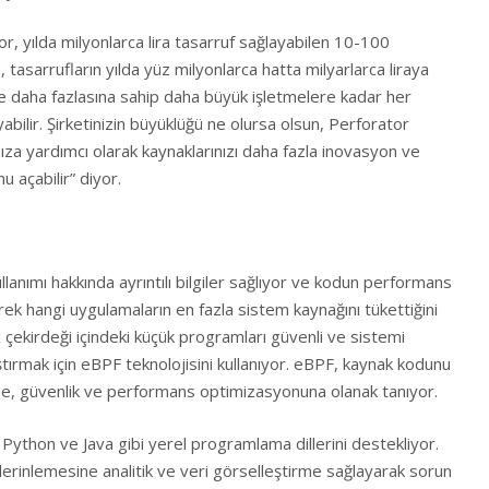
, yılda milyonlarca lira tasarruf sağlayabilen 10-100
 tasarrufların yılda yüz milyonlarca hatta milyarlarca liraya
ve daha fazlasına sahip daha büyük işletmelere kadar her
abilir. Şirketinizin büyüklüğü ne olursa olsun, Perforator
nıza yardımcı olarak kaynaklarınızı daha fazla inovasyon ve
 açabilir” diyor.
lanımı hakkında ayrıntılı bilgiler sağlıyor ve kodun performans
erek hangi uygulamaların en fazla sistem kaynağını tükettiğini
 çekirdeği içindeki küçük programları güvenli ve sistemi
tırmak için eBPF teknolojisini kullanıyor. eBPF, kaynak kodunu
me, güvenlik ve performans optimizasyonuna olanak tanıyor.
Python ve Java gibi yerel programlama dillerini destekliyor.
 derinlemesine analitik ve veri görselleştirme sağlayarak sorun