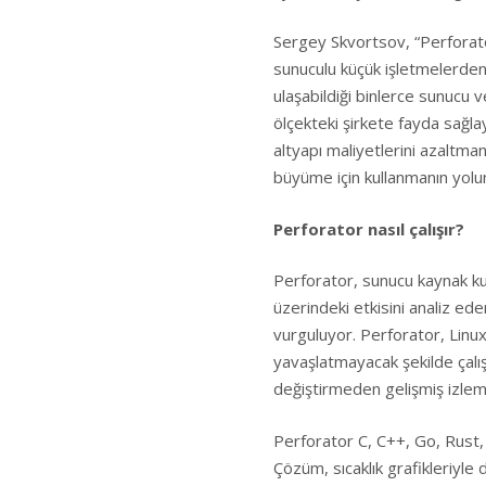
Sergey Skvortsov, “Perforator
sunuculu küçük işletmelerden,
ulaşabildiği binlerce sunucu 
ölçekteki şirkete fayda sağlay
altyapı maliyetlerini azaltma
büyüme için kullanmanın yolunu
Perforator nasıl çalışır?
Perforator, sunucu kaynak kul
üzerindeki etkisini analiz ed
vurguluyor. Perforator, Linux
yavaşlatmayacak şekilde çalış
değiştirmeden gelişmiş izle
Perforator C, C++, Go, Rust, 
Çözüm, sıcaklık grafikleriyle