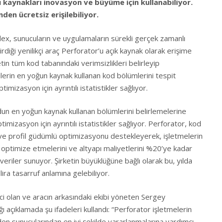
bu kaynakları inovasyon ve büyüme için kullanabiliyor.
den ücretsiz erişilebiliyor.
dex, sunucuların ve uygulamaların sürekli gerçek zamanlı
tirdiği yenilikçi araç Perforator’u açık kaynak olarak erişime
tin tüm kod tabanındaki verimsizlikleri belirleyip
cilerin en yoğun kaynak kullanan kod bölümlerini tespit
imizasyon için ayrıntılı istatistikler sağlıyor.
kodun en yoğun kaynak kullanan bölümlerini belirlemelerine
imizasyon için ayrıntılı istatistikler sağlıyor. Perforator, kod
k ve profil güdümlü optimizasyonu destekleyerek, işletmelerin
 optimize etmelerini ve altyapı maliyetlerini %20’ye kadar
veriler sunuyor. Şirketin büyüklüğüne bağlı olarak bu, yılda
lira tasarruf anlamına gelebiliyor.
rici olan ve aracın arkasındaki ekibi yöneten Sergey
ığı açıklamada şu ifadeleri kullandı: “Perforator işletmelerin
 sunucularından en iyi şekilde yararlanmalarına yardımcı