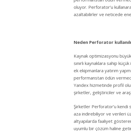
oluyor. Perforator’u kullanar
azaltabilirler ve neticede ene
Neden Perforator kullanıl
Kaynak optimizasyonu büyük ve
sınırlı kaynaklara sahip küçük
ek ekipmanlara yatırım yapma
performanstan ödün vermeden 
Yandex hizmetinde profil oluş
şirketler, geliştiriciler ve ara
Şirketler Perforator’u kendi s
aza indirebiliyor ve verileri 
altyapılarda faaliyet gösteren
uyumlu bir çözüm haline getir