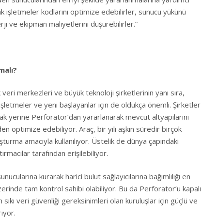
ak işletmeler kodlarını optimize edebilirler, sunucu yükünü
rji ve ekipman maliyetlerini düşürebilirler.”
malı?
ri merkezleri ve büyük teknoloji şirketlerinin yanı sıra,
 işletmeler ve yeni başlayanlar için de oldukça önemli. Şirketler
k yerine Perforator’dan yararlanarak mevcut altyapılarını
optimize edebiliyor. Araç, bir yılı aşkın süredir birçok
turma amacıyla kullanılıyor. Üstelik de dünya çapındaki
ştırmacılar tarafından erişilebiliyor.
unucularına kurarak harici bulut sağlayıcılarına bağımlılığı en
üzerinde tam kontrol sahibi olabiliyor. Bu da Perforator’u kapalı
 sıkı veri güvenliği gereksinimleri olan kuruluşlar için güçlü ve
iyor.