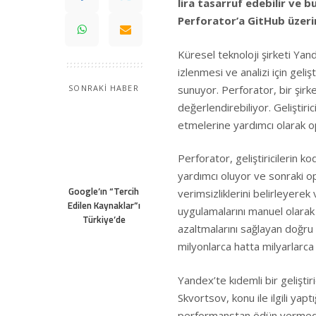
lira tasarruf edebilir ve 
Perforator’a
GitHub
üzerin
Küresel teknoloji şirketi Yan
izlenmesi ve analizi için geliş
sunuyor. Perforator, bir şirke
SONRAKİ HABER
değerlendirebiliyor. Geliştiri
etmelerine yardımcı olarak opt
Perforator, geliştiricilerin 
yardımcı oluyor ve sonraki opt
Google’ın “Tercih
verimsizliklerini belirleyere
Edilen Kaynaklar”ı
uygulamalarını manuel olarak
Türkiye’de
azaltmalarını sağlayan doğru 
milyonlarca hatta milyarlarca 
Yandex’te kıdemli bir gelişti
Skvortsov, konu ile ilgili yapt
performanstan ödün vermeden