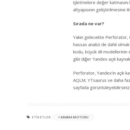
işletmelere değer katmasını h
altyapısının geliştirilmesine il
Sırada ne var?
Yakın gelecekte Perforator, 
hassas analizi de dahil olmak
kodu, büyük dil modellerinin 
gibi diğer Yandex açık kaynak
Perforator, Yandex’in açık k
AQLM, YTsaurus ve daha fazla
sayfada
görüntüleyebilirsiniz
ETIKETLER:
ARAMA MOTORU