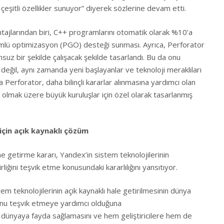
eşitli özellikler sunuyor” diyerek sözlerine devam etti.
tajlarından biri, C++ programlarını otomatik olarak %10’a
ümlü optimizasyon (PGO) desteği sunması. Ayrıca, Perforator
nsuz bir şekilde çalışacak şekilde tasarlandı. Bu da onu
 değil, aynı zamanda yeni başlayanlar ve teknoloji meraklıları
rıca Perforator, daha bilinçli kararlar alınmasına yardımcı olan
 olmak üzere büyük kuruluşlar için özel olarak tasarlanmış
r için açık kaynaklı çözüm
ne getirme kararı, Yandex’in sistem teknolojilerinin
irliğini teşvik etme konusundaki kararlılığını yansıtıyor.
em teknolojilerinin açık kaynaklı hale getirilmesinin dünya
unu teşvik etmeye yardımcı olduğuna
n dünyaya fayda sağlamasını ve hem geliştiricilere hem de