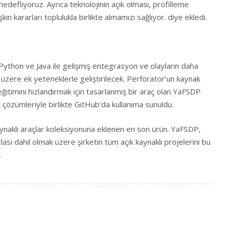
edefliyoruz. Ayrıca teknolojinin açık olması, profilleme
işkin kararları toplulukla birlikte almamızı sağlıyor. diye ekledi.
Python ve Java ile gelişmiş entegrasyon ve olayların daha
 üzere ek yeteneklerle geliştirilecek. Perforator’un kaynak
eğitimini hızlandırmak için tasarlanmış bir araç olan YaFSDP
 çözümleriyle birlikte
GitHub’da
kullanıma sunuldu.
aynaklı araçlar koleksiyonuna eklenen en son ürün. YaFSDP,
sı dahil olmak üzere şirketin tüm açık kaynaklı projelerini
bu
.