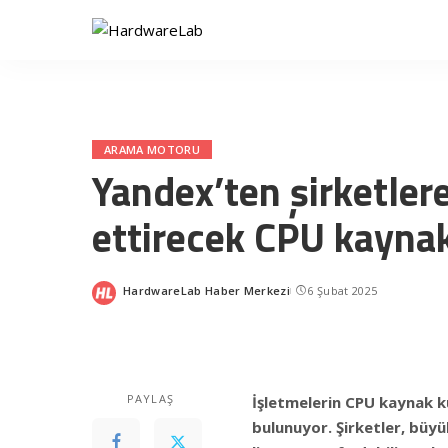
ARAMA MOTORU
Yandex’ten şirketler
ettirecek CPU kayna
HardwareLab Haber Merkezi
6 Şubat 2025
Posted
by
PAYLAŞ
İşletmelerin CPU kaynak ku
bulunuyor. Şirketler, büyü