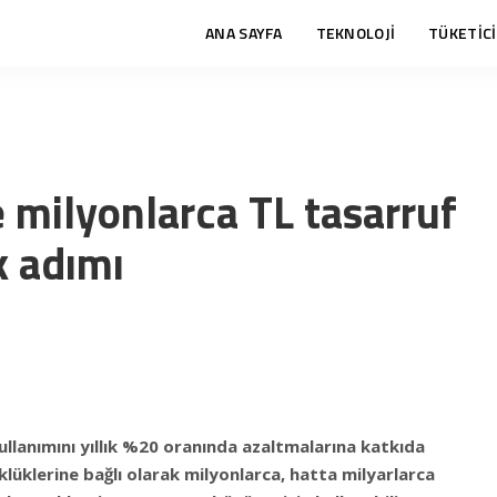
ANA SAYFA
TEKNOLOJİ
TÜKETİCİ
e milyonlarca TL tasarruf
k adımı
llanımını yıllık %20 oranında azaltmalarına katkıda
klüklerine bağlı olarak milyonlarca, hatta milyarlarca