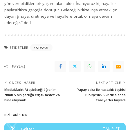
yön verebildikleri bir yaşam alanı oldu. İnanıyoruz ki, hayaller
paylaşıldıkça gerçeğe dönüşür. Geleceği birlikte inşa etmek için
dayanışmaya, üretmeye ve hayallere ortak olmaya devam
edeceğiz.” dedi.
ETIKETLER:
SOSYAL
PAYLAŞ
ÖNCEKI HABER
NEXT ARTICLE
MediaMarkt Ateşböceği öğrenim
Yapay zeka ile hastalık teşhisi
tırları 5 bin çocuğa erişti, hedef 24
Türkiye’de, 5 kritik alanda
bine ulaşmak
faaliyetler başladı
BİZİ TAKİP EDİN
Twitter
TAKIP ET