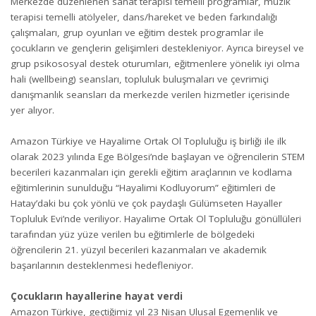
Merkezde düzenlenen sanat terapisi temelli programlar, müzik
terapisi temelli atölyeler, dans/hareket ve beden farkındalığı
çalışmaları, grup oyunları ve eğitim destek programlar ile
çocukların ve gençlerin gelişimleri destekleniyor. Ayrıca bireysel ve
grup psikososyal destek oturumları, eğitmenlere yönelik iyi olma
hali (wellbeing) seansları, topluluk buluşmaları ve çevrimiçi
danışmanlık seansları da merkezde verilen hizmetler içerisinde
yer alıyor.
Amazon Türkiye ve Hayalime Ortak Ol Topluluğu iş birliği ile ilk
olarak 2023 yılında Ege Bölgesi’nde başlayan ve öğrencilerin STEM
becerileri kazanmaları için gerekli eğitim araçlarının ve kodlama
eğitimlerinin sunulduğu “Hayalimi Kodluyorum” eğitimleri de
Hatay’daki bu çok yönlü ve çok paydaşlı Gülümseten Hayaller
Topluluk Evi’nde veriliyor. Hayalime Ortak Ol Topluluğu gönüllüleri
tarafından yüz yüze verilen bu eğitimlerle de bölgedeki
öğrencilerin 21. yüzyıl becerileri kazanmaları ve akademik
başarılarının desteklenmesi hedefleniyor.
Çocukların hayallerine hayat verdi
Amazon Türkiye, geçtiğimiz yıl 23 Nisan Ulusal Egemenlik ve