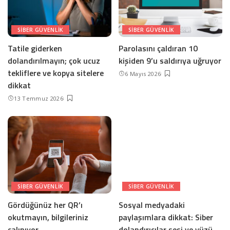
SIBER GÜVENLIK
SIBER GÜVENLIK
Tatile giderken
Parolasını çaldıran 10
dolandırılmayın; çok ucuz
kişiden 9’u saldırıya uğruyor
tekliflere ve kopya sitelere
6 Mayıs 2026
dikkat
13 Temmuz 2026
SIBER GÜVENLIK
SIBER GÜVENLIK
Gördüğünüz her QR’ı
Sosyal medyadaki
okutmayın, bilgileriniz
paylaşımlara dikkat: Siber
çalınıyor
dolandırıcılar sesi ve yüzü