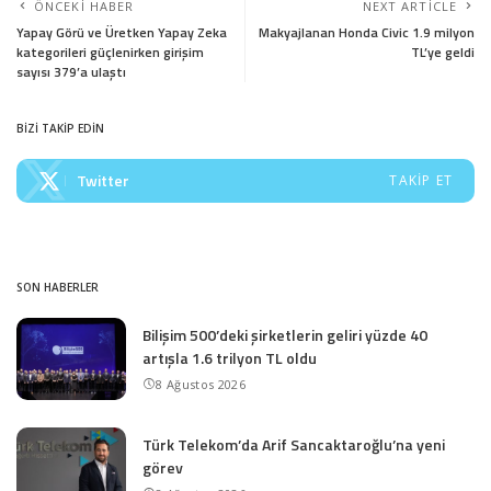
ÖNCEKI HABER
NEXT ARTICLE
Yapay Görü ve Üretken Yapay Zeka
Makyajlanan Honda Civic 1.9 milyon
kategorileri güçlenirken girişim
TL’ye geldi
sayısı 379’a ulaştı
BİZİ TAKİP EDİN
Twitter
TAKIP ET
SON HABERLER
Bilişim 500’deki şirketlerin geliri yüzde 40
artışla 1.6 trilyon TL oldu
8 Ağustos 2026
Türk Telekom’da Arif Sancaktaroğlu’na yeni
görev