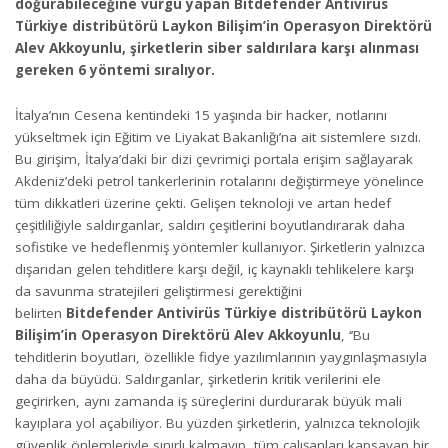
doğurabileceğine vurgu yapan Bitdefender Antivirüs
Türkiye distribütörü Laykon Bilişim’in Operasyon Direktörü
Alev Akkoyunlu, şirketlerin siber saldırılara karşı alınması
gereken 6 yöntemi sıralıyor.
İtalya’nın Cesena kentindeki 15 yaşında bir hacker, notlarını
yükseltmek için Eğitim ve Liyakat Bakanlığı’na ait sistemlere sızdı.
Bu girişim, İtalya’daki bir dizi çevrimiçi portala erişim sağlayarak
Akdeniz’deki petrol tankerlerinin rotalarını değiştirmeye yönelince
tüm dikkatleri üzerine çekti. Gelişen teknoloji ve artan hedef
çeşitliliğiyle saldırganlar, saldırı çeşitlerini boyutlandırarak daha
sofistike ve hedeflenmiş yöntemler kullanıyor. Şirketlerin yalnızca
dışarıdan gelen tehditlere karşı değil, iç kaynaklı tehlikelere karşı
da savunma stratejileri geliştirmesi gerektiğini
belirten
Bitdefender Antivirüs Türkiye distribütörü Laykon
Bilişim’in Operasyon Direktörü Alev Akkoyunlu
, ‘’Bu
tehditlerin boyutları, özellikle fidye yazılımlarının yaygınlaşmasıyla
daha da büyüdü. Saldırganlar, şirketlerin kritik verilerini ele
geçirirken, aynı zamanda iş süreçlerini durdurarak büyük mali
kayıplara yol açabiliyor. Bu yüzden şirketlerin, yalnızca teknolojik
güvenlik önlemleriyle sınırlı kalmayıp, tüm çalışanları kapsayan bir