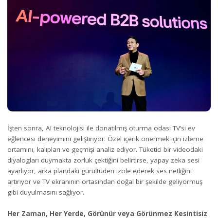
İşten sonra, AI teknolojisi ile donatılmış oturma odası TV’si ev
eğlencesi deneyimini geliştiriyor. Özel içerik önermek için izleme
ortamını, kalıpları ve geçmişi analiz ediyor. Tüketici bir videodaki
diyalogları duymakta zorluk çektiğini belirtirse, yapay zeka sesi
ayarlıyor, arka plandaki gürültüden izole ederek ses netliğini
artırıyor ve TV ekranının ortasından doğal bir şekilde geliyormuş
gibi duyulmasını sağlıyor.
Her Zaman, Her Yerde, Görünür veya Görünmez Kesintisiz