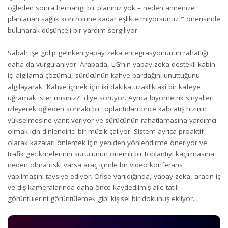
öğleden sonra herhangi bir planınız yok – neden annenize
planlanan sağlık kontrolüne kadar eşlik etmiyorsunuz?” önerisinde
bulunarak düşünceli bir yardım sergiliyor.
Sabah işe gidip gelirken yapay zeka entegrasyonunun rahatlığı
daha da vurgulanıyor. Arabada, LG’nin yapay zeka destekli kabin
içi algılama çözümü, sürücünün kahve bardağını unuttuğunu
algılayarak “Kahve içmek için iki dakika uzaklıktaki bir kafeye
uğramak ister misiniz?” diye soruyor. Ayrıca biyometrik sinyalleri
izleyerek öğleden sonraki bir toplantıdan önce kalp atış hızının
yükselmesine yanıt veriyor ve sürücünün rahatlamasına yardımcı
olmak için dinlendirici bir müzik çalıyor. Sistem ayrıca proaktif
olarak kazaları önlemek için yeniden yönlendirme öneriyor ve
trafik gecikmelerinin sürücünün önemli bir toplantıyı kaçırmasına
neden olma riski varsa araç içinde bir video konferans
yapılmasını tavsiye ediyor. Ofise varıldığında, yapay zeka, aracın iç
ve dış kameralarında daha önce kaydedilmiş aile tatili
görüntülerini görüntülemek gibi kişisel bir dokunuş ekliyor.