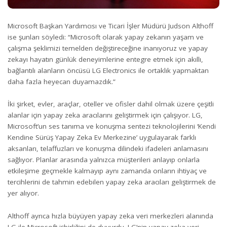
Microsoft Başkan Yardımcısı ve Ticari İşler Müdürü Judson Althoff
ise şunları söyledi: “Microsoft olarak yapay zekanın yaşam ve
çalışma şeklimizi temelden değiştireceğine inanıyoruz ve yapay
zekayı hayatın günlük deneyimlerine entegre etmek için akıllı,
bağlantılı alanların öncüsü LG Electronics ile ortaklık yapmaktan
daha fazla heyecan duyamazdık.”
İki şirket, evler, araçlar, oteller ve ofisler dahil olmak üzere çeşitli
alanlar için yapay zeka aracılarını geliştirmek için çalışıyor. LG,
Microsoft’un ses tanıma ve konuşma sentezi teknolojilerini ‘Kendi
Kendine Sürüş Yapay Zeka Ev Merkezine’ uygulayarak farklı
aksanları, telaffuzları ve konuşma dilindeki ifadeleri anlamasını
sağlıyor. Planlar arasında yalnızca müşterileri anlayıp onlarla
etkileşime geçmekle kalmayıp aynı zamanda onların ihtiyaç ve
tercihlerini de tahmin edebilen yapay zeka aracıları geliştirmek de
yer alıyor.
Althoff ayrıca hızla büyüyen yapay zeka veri merkezleri alanında
LG ile Microsoft işbirliğini de duyurdu. LG’nin yapay zeka veri