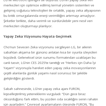
merkezleri için optimize edilmiş termal yönetim sistemleri ve
gelişmiş soğutucu teknolojileri ile ortaklık, yapay zeka altyapısının
bu kritik omurgalarında enerji verimliliğini artırmayı amaçlıyor.
Şirketler birlikte, daha verimli ve sürdürülebilir yeni nesil veri
merkezleri oluşturmayı planlıyor.
Yapay Zeka Vizyonunu Hayata Geçirmek
Cho’nun Sevecen Zeka vizyonunu sergileyen LG, bir ailenin
sabahtan akşama bir gününü anlatan kısa bir oyunla izleyicileri
büyüledi. Geleneksel ürün sunumu formatından uzaklaşan bu
canlı tasvir, LG’nin CES 2025’te tanıttığı ve “Herkes için Daha İyi
Yaşam” vizyonuyla hareket eden yapay zeka inovasyonlarının
çeşitli alanlarda günlük yaşamı nasıl sorunsuz bir şekilde
geliştirdiğini gösterdi.
Sabah sahnesinde, LG’nin yapay zeka ajanı FURON,
kişiselleştirilmiş yeteneklerini vurguladı: “Dün gece biraz
öksürdüğünü fark ettim, bu yüzden oda sıcaklığını senin rahatın
için ayarladım.” Çevresel ayarlamaların ötesinde FURON, “Bu