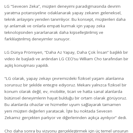
LG “Sevecen Zeka”, müşteri deneyimi paradigmasında devrim
yaratma potansiyeline odaklanarak yapay zekanın geleneksel,
teknik anlayışını yeniden tanımlıyor. Bu konsept, müşterileri daha
iyi anlamak ve onlarla empati kurmak için yapay zeka
teknolojisinden yararlanarak daha kişiselleştirilmiş ve
farklılaştırılmış deneyimler sunuyor.
LG Dünya Prömiyeri, “Daha Az Yapay, Daha Çok İnsan” başlıklı bir
video ile başladı ve ardından LG CEO’su William Cho tarafından bir
açılış konuşması yapıldı.
“LG olarak, yapay zekayı çevremizdeki fiziksel yaşam alanlarına
sorunsuz bir şekilde entegre ediyoruz. Mekanı yalnızca fiziksel bir
konum olarak değil, ev, mobilite, ticari ve hatta sanal alanlarda
bütünsel deneyimlerin hayat bulduğu bir ortam olarak görüyoruz.
Bu alanlarda cihazlar ve hizmetler uyum sağlayarak tamamen
yeni müşteri değerleri yaratacak. İşte bu noktada Sevecen
Zekamız gerçekten parlıyor ve diğerlerinden açıkça ayrılıyor” dedi.
Cho daha sonra bu vizyonu gerçekleştirmek için üç temel unsurun