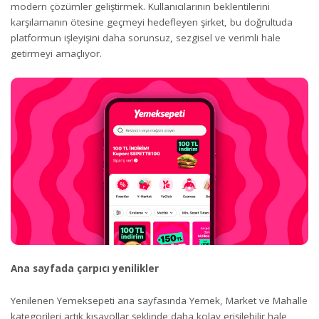
modern çözümler geliştirmek. Kullanıcılarının beklentilerini
karşılamanın ötesine geçmeyi hedefleyen şirket, bu doğrultuda
platformun işleyişini daha sorunsuz, sezgisel ve verimli hale
getirmeyi amaçlıyor.
Ana sayfada
ç
arp
ı
c
ı
yenilikler
Yenilenen Yemeksepeti ana sayfasında Yemek, Market ve Mahalle
kategorileri artık kısayollar şeklinde daha kolay erişilebilir hale