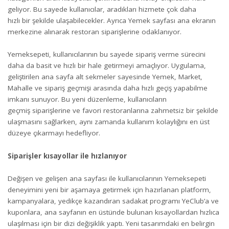
geliyor. Bu sayede kullanıcılar, aradıkları hizmete çok daha
hızlı bir şekilde ulaşabilecekler. Ayrıca Yemek sayfası ana ekranın
merkezine alınarak restoran siparişlerine odaklanıyor.
Yemeksepeti, kullanıcılarının bu sayede sipariş verme sürecini
daha da basit ve hızlı bir hale getirmeyi amaçlıyor. Uygulama,
geliştirilen ana sayfa alt sekmeler sayesinde Yemek, Market,
Mahalle ve sipariş geçmişi arasında daha hızlı geçiş yapabilme
imkanı sunuyor. Bu yeni düzenleme, kullanıcıların
geçmiş siparişlerine ve favori restoranlarına zahmetsiz bir şekilde
ulaşmasını sağlarken, aynı zamanda kullanım kolaylığını en üst
düzeye çıkarmayı hedefliyor.
Sipari
ş
ler k
ı
sayollar ile h
ı
zlan
ı
yor
Değişen ve gelişen ana sayfası ile kullanıcılarının Yemeksepeti
deneyimini yeni bir aşamaya getirmek için hazırlanan platform,
kampanyalara, yedikçe kazandıran sadakat programı YeClub’a ve
kuponlara, ana sayfanın en üstünde bulunan kısayollardan hızlıca
ulaşılması için bir dizi değişiklik yaptı. Yeni tasarımdaki en belirgin