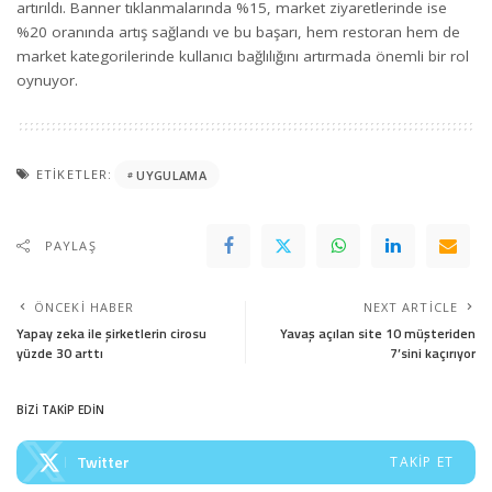
artırıldı. Banner tıklanmalarında %15, market ziyaretlerinde ise
%20 oranında artış sağlandı ve bu başarı, hem restoran hem de
market kategorilerinde kullanıcı bağlılığını artırmada önemli bir rol
oynuyor.
ETIKETLER:
UYGULAMA
PAYLAŞ
ÖNCEKI HABER
NEXT ARTICLE
Yapay zeka ile şirketlerin cirosu
Yavaş açılan site 10 müşteriden
yüzde 30 arttı
7’sini kaçırıyor
BİZİ TAKİP EDİN
Twitter
TAKIP ET