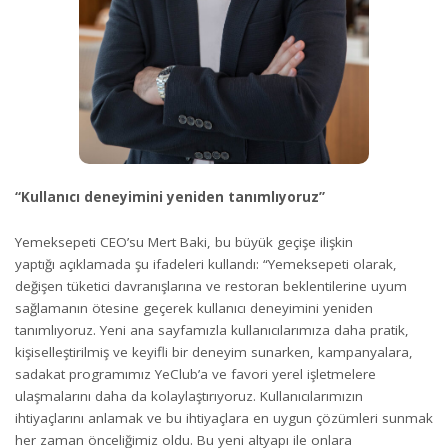
“
Kullan
ı
c
ı
deneyimini yeniden tan
ı
ml
ı
yoruz
”
Yemeksepeti CEO’su Mert Baki, bu büyük geçişe ilişkin
yaptığı açıklamada şu ifadeleri kullandı: “Yemeksepeti olarak,
değişen tüketici davranışlarına ve restoran beklentilerine uyum
sağlamanın ötesine geçerek kullanıcı deneyimini yeniden
tanımlıyoruz. Yeni ana sayfamızla kullanıcılarımıza daha pratik,
kişiselleştirilmiş ve keyifli bir deneyim sunarken, kampanyalara,
sadakat programımız YeClub’a ve favori yerel işletmelere
ulaşmalarını daha da kolaylaştırıyoruz. Kullanıcılarımızın
ihtiyaçlarını anlamak ve bu ihtiyaçlara en uygun çözümleri sunmak
her zaman önceliğimiz oldu. Bu yeni altyapı ile onlara