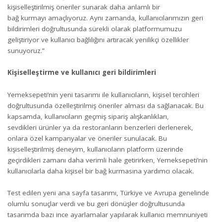
kişiselleştirilmiş öneriler sunarak daha anlamlı bir
bağ kurmayı amaçlıyoruz. Aynı zamanda, kullanıcılarımızın geri
bildirimleri doğrultusunda sürekli olarak platformumuzu
geliştiriyor ve kullanıcı bağlılığını artıracak yenilikçi özellikler
sunuyoruz.”
Ki
ş
iselle
ş
tirme ve kullan
ı
c
ı
geri bildirimleri
Yemeksepeti’nin yeni tasarımı ile kullanıcıların, kişisel tercihleri
doğrultusunda özelleştirilmiş öneriler alması da sağlanacak. Bu
kapsamda, kullanıcıların geçmiş sipariş alışkanlıkları,
sevdikleri ürünler ya da restoranların benzerleri derlenerek,
onlara özel kampanyalar ve öneriler sunulacak. Bu
kişiselleştirilmiş deneyim, kullanıcıların platform üzerinde
geçirdikleri zamanı daha verimli hale getirirken, Yemeksepeti’nin
kullanıcılarla daha kişisel bir bağ kurmasına yardımcı olacak.
Test edilen yeni ana sayfa tasarımı, Türkiye ve Avrupa genelinde
olumlu sonuçlar verdi ve bu geri dönüşler doğrultusunda
tasarımda bazı ince ayarlamalar yapılarak kullanıcı memnuniyeti