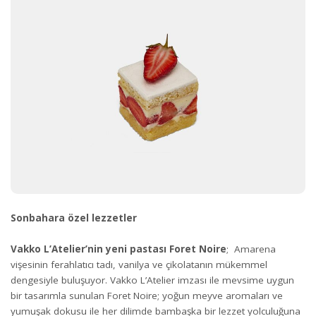
Sonbahara özel lezzetler
Vakko L’Atelier’nin yeni pastası Foret Noire
; Amarena
vişesinin ferahlatıcı tadı, vanilya ve çikolatanın mükemmel
dengesiyle buluşuyor. Vakko L’Atelier imzası ile mevsime uygun
bir tasarımla sunulan Foret Noire; yoğun meyve aromaları ve
yumuşak dokusu ile her dilimde bambaşka bir lezzet yolculuğuna