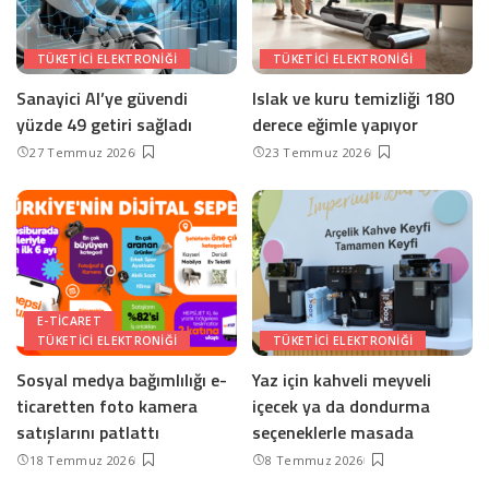
TÜKETICI ELEKTRONIĞI
TÜKETICI ELEKTRONIĞI
Sanayici AI’ye güvendi
Islak ve kuru temizliği 180
yüzde 49 getiri sağladı
derece eğimle yapıyor
27 Temmuz 2026
23 Temmuz 2026
E-TICARET
TÜKETICI ELEKTRONIĞI
TÜKETICI ELEKTRONIĞI
Sosyal medya bağımlılığı e-
Yaz için kahveli meyveli
ticaretten foto kamera
içecek ya da dondurma
satışlarını patlattı
seçeneklerle masada
18 Temmuz 2026
8 Temmuz 2026