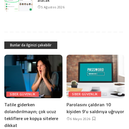
alacak
5 Ağustos 2026
Bunlar da ilginizi çekebilir
SIBER GÜVENLIK
SIBER GÜVENLIK
Tatile giderken
Parolasını çaldıran 10
dolandırılmayın; çok ucuz
kişiden 9’u saldırıya uğruyor
tekliflere ve kopya sitelere
6 Mayıs 2026
dikkat