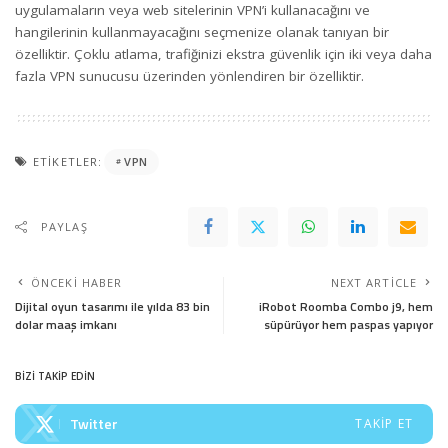
uygulamaların veya web sitelerinin VPN’i kullanacağını ve
hangilerinin kullanmayacağını seçmenize olanak tanıyan bir
özelliktir. Çoklu atlama, trafiğinizi ekstra güvenlik için iki veya daha
fazla VPN sunucusu üzerinden yönlendiren bir özelliktir.
ETIKETLER:
VPN
PAYLAŞ
ÖNCEKI HABER
NEXT ARTICLE
Dijital oyun tasarımı ile yılda 83 bin
iRobot Roomba Combo j9, hem
dolar maaş imkanı
süpürüyor hem paspas yapıyor
BİZİ TAKİP EDİN
Twitter
TAKIP ET