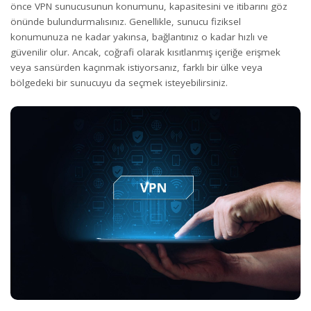
önce VPN sunucusunun konumunu, kapasitesini ve itibarını göz
önünde bulundurmalısınız. Genellikle, sunucu fiziksel
konumunuza ne kadar yakınsa, bağlantınız o kadar hızlı ve
güvenilir olur. Ancak, coğrafi olarak kısıtlanmış içeriğe erişmek
veya sansürden kaçınmak istiyorsanız, farklı bir ülke veya
bölgedeki bir sunucuyu da seçmek isteyebilirsiniz.