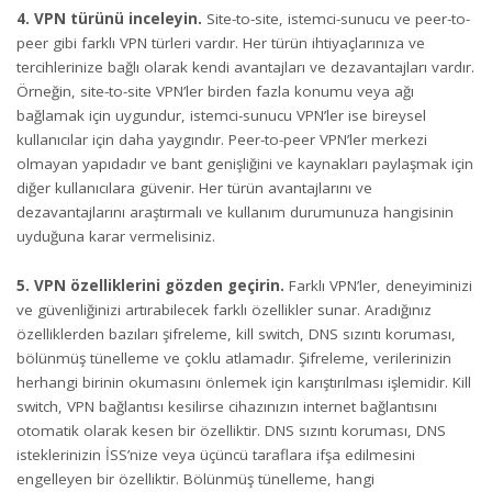
4. VPN türünü inceleyin.
Site-to-site, istemci-sunucu ve peer-to-
peer gibi farklı VPN türleri vardır. Her türün ihtiyaçlarınıza ve
tercihlerinize bağlı olarak kendi avantajları ve dezavantajları vardır.
Örneğin, site-to-site VPN’ler birden fazla konumu veya ağı
bağlamak için uygundur, istemci-sunucu VPN’ler ise bireysel
kullanıcılar için daha yaygındır. Peer-to-peer VPN’ler merkezi
olmayan yapıdadır ve bant genişliğini ve kaynakları paylaşmak için
diğer kullanıcılara güvenir. Her türün avantajlarını ve
dezavantajlarını araştırmalı ve kullanım durumunuza hangisinin
uyduğuna karar vermelisiniz.
5. VPN özelliklerini gözden geçirin.
Farklı VPN’ler, deneyiminizi
ve güvenliğinizi artırabilecek farklı özellikler sunar. Aradığınız
özelliklerden bazıları şifreleme, kill switch, DNS sızıntı koruması,
bölünmüş tünelleme ve çoklu atlamadır. Şifreleme, verilerinizin
herhangi birinin okumasını önlemek için karıştırılması işlemidir. Kill
switch, VPN bağlantısı kesilirse cihazınızın internet bağlantısını
otomatik olarak kesen bir özelliktir. DNS sızıntı koruması, DNS
isteklerinizin İSS’nize veya üçüncü taraflara ifşa edilmesini
engelleyen bir özelliktir. Bölünmüş tünelleme, hangi