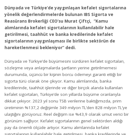
Dünyada ve Türkiye’de yaygınlaşan kefalet sigortalarına
yönelik değerlendirmelerde bulunan IBS Sigorta ve
Reasürans Brokerliği CEO’su Murat Çiftçi, “Kamu
alımlarında kefalet sigortalarının kullanılabilir hale
getirilmesi, taahhüt ve banka kredilerinde kefalet
sigortalarının yaygınlaşması ile birlikte sektörün de
hareketlenmesi bekleniyor” dedi.
Dünyada ve Türkiye’de büyümesini sürdüren kefalet sigortaları,
sözleşme veya anlaşmalarda şartların yerine getirilmemesi
durumunda, üçüncü bir kişinin borcu ödemeyi garanti ettiği bir
sigorta türü olarak öne çıkıyor. Kamu alımlarında, banka
kredilerinde, taahhüt işlerinde ve diğer birçok alanda kullanılan
kefalet sigortaları, Türkiye’de son yıllarda büyüme oranlarıyla
dikkat çekiyor. 2023 yıl sonu TSB verilerine baktığımızda, prim
üretiminin %137,2 değişimle 349 milyon TL’den 828 milyon TL’ye
ulaştığını görüyoruz. Reel değişim ise %43,9 olarak umut verici bir
görünüm sağlıyor. Kefalet sigortalarının genel sektörden aldığı
pay da önemli ölçüde artıyor. Kamu alımlarında kefalet
sigortalarının kullanılabilir hale getirilmesi, banka kredilerinde ve