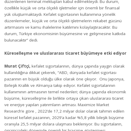
düzenlenen teminat mektupları kabul edilmekteydi. Bu durum,
özellikle küçük ve orta ölçekli işletmeler için önemli bir finansal
yük oluşturmaktaydı. Kefalet sigortasının kullanımına yönelik
düzenlemeler, küçük ve orta ölçekli işletmelerin rekabet gücünü
artırmasını ve kamu ihalelerine katılımını kolaylaştıracaktır. Bu
durum, Türkiye ekonomisinin büyümesine ve gelişmesine katkıda
bulunacaktır” dedi.
Küreselleşme ve uluslararası ticaret büyümeye etki ediyor
Murat Çiftçi,
kefalet sigortalarının, dünya çapında yaygın olarak
kullanıldığına dikkat çekerek, “ABD, dünyada kefalet sigortası
pazarının en büyük olduğu ülke olarak öne çıkıyor. Onu Japonya,
Birleşik Krallık ve Almanya takip ediyor. Kefalet sigortalarının
kullanımının artmasının temel nedenleri; dünya çapında ekonomik
büyüme, küreselleşme ile birlikte ortaya çıkan uluslararası ticaret
ve enerjiye yapılan yatırımların artması. Maximize Market
Research’e göre , 2022’de 17,2 milyar dolar olarak tahmin edilen
küresel kefalet pazarının, 2029’a kadar %5,8 yıllık bileşik büyüme
oranıyla 25,5 milyar dolara ulaşması bekleniyor. Bu sigortaların,
önümüzdeki dönemde önemli bir büyüme göstermesi