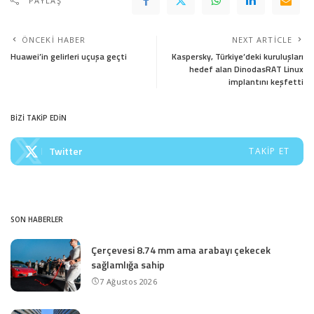
PAYLAŞ
ÖNCEKI HABER
NEXT ARTICLE
Huawei’in gelirleri uçuşa geçti
Kaspersky, Türkiye’deki kuruluşları
hedef alan DinodasRAT Linux
implantını keşfetti
BİZİ TAKİP EDİN
Twitter
TAKIP ET
SON HABERLER
Çerçevesi 8.74 mm ama arabayı çekecek
sağlamlığa sahip
7 Ağustos 2026