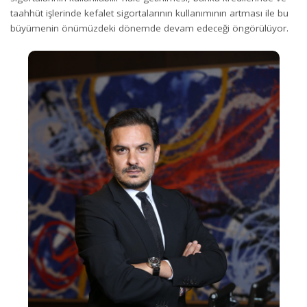
taahhüt işlerinde kefalet sigortalarının kullanımının artması ile bu
büyümenin önümüzdeki dönemde devam edeceği öngörülüyor.