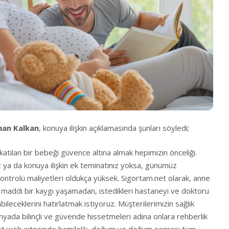
man Kalkan
, konuya ilişkin açıklamasında şunları söyledi;
 katılan bir bebeği güvence altına almak hepimizin önceliği.
z ya da konuya ilişkin ek teminatınız yoksa, günümüz
ontrolü maliyetleri oldukça yüksek. Sigortam.net olarak, anne
 maddi bir kaygı yaşamadan, istedikleri hastaneyi ve doktoru
leceklerini hatırlatmak istiyoruz. Müşterilerimizin sağlık
ünyada bilinçli ve güvende hissetmeleri adına onlara rehberlik
net web sitesinde hamilelik, doğum ve doğum sonrası tüm