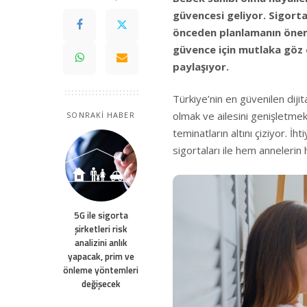
güvencesi geliyor. Sigort
önceden planlamanın önem
güvence için mutlaka göz 
paylaşıyor.
Türkiye’nin en güvenilen dijit
olmak ve ailesini genişletmek
SONRAKİ HABER
teminatların altını çiziyor. 
sigortaları ile hem annelerin 
5G ile sigorta
şirketleri risk
analizini anlık
yapacak, prim ve
önleme yöntemleri
değişecek