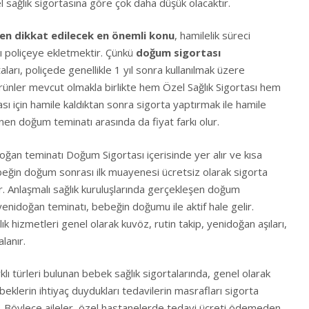
sağlık sigortasına göre çok daha düşük olacaktır.
en dikkat edilecek en önemli konu
, hamilelik süreci
 poliçeye ekletmektir. Çünkü
doğum sigortası
aları, poliçede genellikle 1 yıl sonra kullanılmak üzere
ürünler mevcut olmakla birlikte hem Özel Sağlık Sigortası hem
sı için hamile kaldıktan sonra sigorta yaptırmak ile hamile
en doğum teminatı arasında da fiyat farkı olur.
ğan teminatı Doğum Sigortası içerisinde yer alır ve kısa
ebeğin doğum sonrası ilk muayenesi ücretsiz olarak sigorta
lir. Anlaşmalı sağlık kuruluşlarında gerçekleşen doğum
 yenidoğan teminatı, bebeğin doğumu ile aktif hale gelir.
lık hizmetleri genel olarak kuvöz, rutin takip, yenidoğan aşıları,
alanır.
klı türleri bulunan bebek sağlık sigortalarında, genel olarak
eklerin ihtiyaç duydukları tedavilerin masrafları sigorta
nır. Böylece aileler, özel hastanelerde tedavi ücreti ödemeden