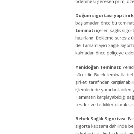
ödenmesi gereken prim, özel 
Doğum sigortası yaptırırk
başlamadan önce bu teminatı
teminatı
içeren sağlık sigort
hazırlanır. Bekleme süresiz 
de Tamamlayıcı Sağlık Sigorta
kalmadan önce poliçeye eklen
Yenidoğan Teminatı:
Yenido
sürelidir. Bu ek teminatla b
şirketi tarafından karşılanabi
işlemlerinde yararlanılabilen
Teminatın karşılayabildiği sağ
testler ve tetkikler olarak sır
Bebek Sağlık Sigortası:
Far
sigorta kapsamı dahilinde beb
şirketleri tarafından karşıla