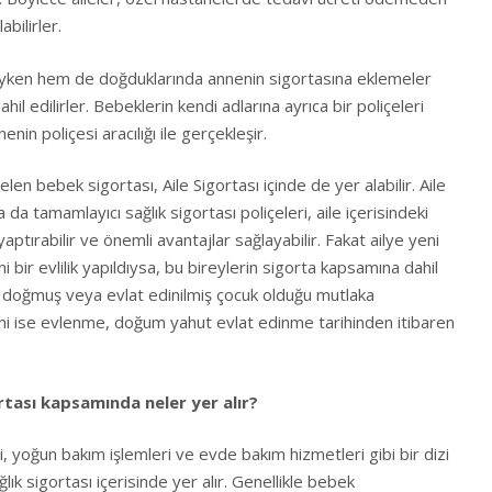
abilirler.
yken hem de doğduklarında annenin sigortasına eklemeler
hil edilirler. Bebeklerin kendi adlarına ayrıca bir poliçeleri
nin poliçesi aracılığı ile gerçekleşir.
elen bebek sigortası, Aile Sigortası içinde de yer alabilir. Aile
 da tamamlayıcı sağlık sigortası poliçeleri, aile içerisindeki
aptırabilir ve önemli avantajlar sağlayabilir. Fakat ailye yeni
i bir evlilik yapıldıysa, bu bireylerin sigorta kapsamına dahil
ni doğmuş veya evlat edinilmiş çocuk olduğu mutlaka
ihi ise evlenme, doğum yahut evlat edinme tarihinden itibaren
rtası kapsamında neler yer alır?
, yoğun bakım işlemleri ve evde bakım hizmetleri gibi bir dizi
lık sigortası içerisinde yer alır. Genellikle bebek