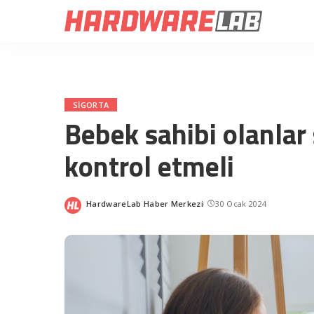
SIGORTA
Bebek sahibi olanlar
kontrol etmeli
HardwareLab Haber Merkezi
30 Ocak 2024
Posted
by