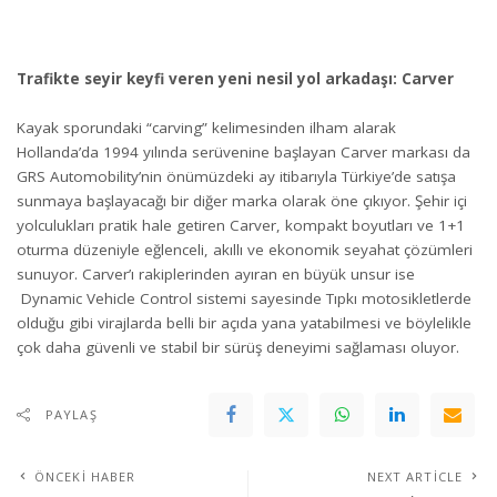
Trafikte seyir keyfi veren yeni nesil yol arkadaşı: Carver
Kayak sporundaki “carving” kelimesinden ilham alarak
Hollanda’da 1994 yılında serüvenine başlayan Carver markası da
GRS Automobility’nin önümüzdeki ay itibarıyla Türkiye’de satışa
sunmaya başlayacağı bir diğer marka olarak öne çıkıyor. Şehir içi
yolculukları pratik hale getiren Carver, kompakt boyutları ve 1+1
oturma düzeniyle eğlenceli, akıllı ve ekonomik seyahat çözümleri
sunuyor. Carver’ı rakiplerinden ayıran en büyük unsur ise
Dynamic Vehicle Control sistemi sayesinde Tıpkı motosikletlerde
olduğu gibi virajlarda belli bir açıda yana yatabilmesi ve böylelikle
çok daha güvenli ve stabil bir sürüş deneyimi sağlaması oluyor.
PAYLAŞ
ÖNCEKI HABER
NEXT ARTICLE