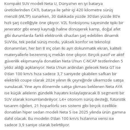
Kompakt SUV modeli Neta U, Dünya’nın en iyi batarya
üreticilerinden CATL batarya ile şehir içi 420 kilometre sürüş
menzili (WLTP) sunarken, 30 dakikada yüzde 30’dan yüzde 80’e
hızlı şarj özelliğiyle öne çıkıyor. V2L fonksiyonu sayesinde tıpkı bir
jeneratör gibi enerji kaynağı haline dönüşerek kamp, doğal afet
gibi durumlarda farklı elektronik cihazları şarj edebilen dinamik
SUV’da, tek pedal sürüş modu, yüksek konfor ve teknoloji
donanımları, her biri 8 inç olan iki ayrı dokunmatik ekran, kaliteli
materyallerle bezenmiş iç mekân öne çıkıyor. Birçok pasif ve aktif
güvenlik ekipmanıyla donatılan Neta U’nun C-NCAP testlerinden 5
yıldız aldığı açıklanıyor. Neta U’nun ardından gelecek Neta GT ise
0’dan 100 km/s hıza sadece 3,7 saniyede çıkabilen safkan bir
elektrikli coupe olarak 2024 yılının ilk çeyreğinde ülkemizde satışa
sunulacak. Yine aynı dönemde satışa çıkması beklenen Neta AYA
ise küçük ailelerin gündelik hayatını kolaylaştıracak B segmenti bir
SUV olarak konumlandırılıyor. L4+ otonom sürüş desteği, fütüristik
tasarım öğeleri, 21 hoparlörlü ses sistemi gibi birçok özellikle
donatılan hiper sedan modeli Neta S ise 2025 yılında ürün gamına
dahil olacak. Bu modelin 0’dan 100 km/s hızlanma verisi ise
sadece 3,9 saniye olarak belirtiliyor.