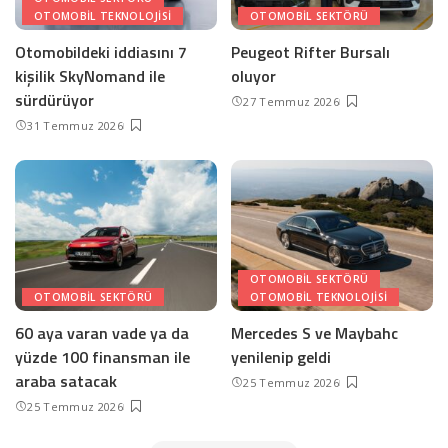
OTOMOBIL TEKNOLOJISI
OTOMOBIL SEKTÖRÜ
Otomobildeki iddiasını 7
Peugeot Rifter Bursalı
kişilik SkyNomand ile
oluyor
sürdürüyor
27 Temmuz 2026
31 Temmuz 2026
OTOMOBIL SEKTÖRÜ
OTOMOBIL SEKTÖRÜ
OTOMOBIL TEKNOLOJISI
60 aya varan vade ya da
Mercedes S ve Maybahc
yüzde 100 finansman ile
yenilenip geldi
araba satacak
25 Temmuz 2026
25 Temmuz 2026