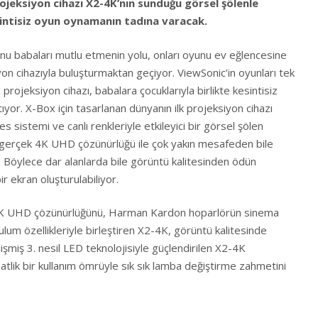
rojeksiyon cihazı
X2-4K’nın sunduğu görsel şölenle
sintisiz oyun oynamanın tadına varacak.
u babaları mutlu etmenin yolu, onları oyunu ev eğlencesine
iyon cihazıyla buluşturmaktan geçiyor. ViewSonic’in oyunları tek
 projeksiyon cihazı, babalara çocuklarıyla birlikte kesintisiz
yor. X-Box için tasarlanan dünyanın ilk projeksiyon cihazı
 sistemi ve canlı renkleriyle etkileyici bir görsel şölen
gerçek 4K UHD çözünürlüğü ile çok yakın mesafeden bile
. Böylece dar alanlarda bile görüntü kalitesinden ödün
 ekran oluşturulabiliyor.
K UHD çözünürlüğünü, Harman Kardon hoparlörün sinema
um özellikleriyle birleştiren X2-4K, görüntü kalitesinde
lişmiş 3. nesil LED teknolojisiyle güçlendirilen X2-4K
atlik bir kullanım ömrüyle sık sık lamba değiştirme zahmetini