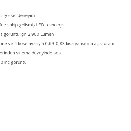
ci görsel deneyim
ne sahip gelişmiş LED teknolojisi
t görüntü için 2.900 Lümen​
ne ve 4 köşe ayarıyla 0,69-0,83 kısa yansıtma açısı oranı
erinden sinema düzeyinde ses
0 inç görüntü
paylaş
Twitter'da paylaş
NEXT ARTICLE
İnsanlaşmış sanal asistanlar ticareti
coşturacak