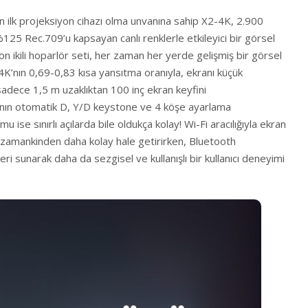
nın ilk projeksiyon cihazı olma unvanına sahip X2-4K, 2.900
%125 Rec.709’u kapsayan canlı renklerle etkileyici bir görsel
 ikili hoparlör seti, her zaman her yerde gelişmiş bir görsel
2-4K’nın 0,69-0,83 kısa yansıtma oranıyla, ekranı küçük
 sadece 1,5 m uzaklıktan 100 inç ekran keyfini
’nın otomatik D, Y/D keystone ve 4 köşe ayarlama
mu ise sınırlı açılarda bile oldukça kolay! Wi-Fi aracılığıyla ekran
r zamankinden daha kolay hale getirirken, Bluetooth
ri sunarak daha da sezgisel ve kullanışlı bir kullanıcı deneyimi