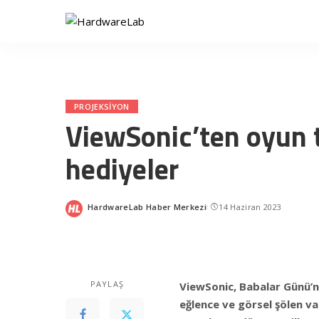
PROJEKSIYON
ViewSonic’ten oyun 
hediyeler
HardwareLab Haber Merkezi
14 Haziran 2023
Posted
by
PAYLAŞ
ViewSonic, Babalar Günü’nd
eğlence ve görsel şölen va