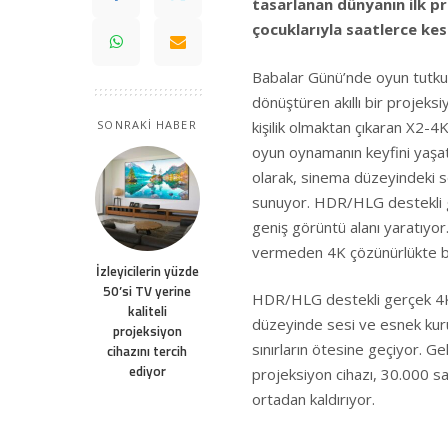
tasarlanan dünyanın ilk p
çocuklarıyla saatlerce ke
Babalar Günü’nde oyun tutkun
dönüştüren akıllı bir projeks
kişilik olmaktan çıkaran X2-4K
SONRAKİ HABER
oyun oynamanın keyfini yaşatı
olarak, sinema düzeyindeki ses
sunuyor. HDR/HLG destekli 
geniş görüntü alanı yaratıyor
vermeden 4K çözünürlükte bir
İzleyicilerin yüzde
50’si TV yerine
HDR/HLG destekli gerçek 4
kaliteli
düzeyinde sesi ve esnek kurul
projeksiyon
sınırların ötesine geçiyor. Ge
cihazını tercih
ediyor
projeksiyon cihazı, 30.000 sa
ortadan kaldırıyor.