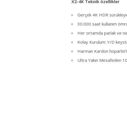
X2-4K
Teknik özellikler
Gerçek 4K HDR sürükleyi
30.000 saat kullanım ömrü
Her ortamda parlak ve ne
Kolay Kurulum: Y/D keysto
Harman Kardon hoparlörl
Ultra Yakın Mesafeden 10
Facebook'ta 
PAYLAŞ
ÖNCEKI HABER
Giyilebilen teknoloji, Vega ve Vega-X ile
Theread in Motion unicorn olma