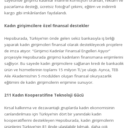
sayesinde girişimci kadınlar indirimli komisyon oranları, reklam ve
pazarlama desteği, ücretsiz fotoğraf çekimi, eğitim ve indirimli
kargo gibi imkânlardan faydalandı.
Kadın girişimcilere özel finansal destekler
Hepsiburada, Türkiye’nin önde gelen sekiz bankasıyla iş birliği
yaparak kadın girişimcileri finansal olarak destekleyecek projelere
de imza atıyor. “Girişimci Kadınlar Finansal Engelleri Aşıyor”
projesiyle Hepsiburada girişimci kadınların finansmana erişimlerini
sağlıyor. Bu sayede kadın girişimcilere sağlanan kredi ile bankacılık
ürün ve hizmetlerinin toplamı 15 milyon TL’ye ulaştı. Ayrıca, TEB
Aile Akademisi’nin 5 modülden oluşan finansal okuryazarlık
eğitimini de kadın girişimcilerin erişimine sunuyor.
211 Kadın Kooperatifine Teknoloji Gücü
Kırsal kalkınma ve dezavantajlı gruplarda kadın ekonomisinin
canlandırılması için Türkiye’nin dört bir yanındaki kadın
kooperatiflerini destekleyen Hepsiburada, kadın girişimcilerin
ürünlerini Türkiye’nin 81 ilinde ulaşılabilir kılmak, daha çok