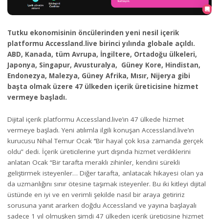
Tutku ekonomisinin öncülerinden yeni nesil içerik
platformu Accessland.live birinci yılında globale açıldı.
ABD, Kanada, tüm Avrupa, İngiltere, Ortadoğu ülkeleri,
Japonya, Singapur, Avusturalya, Güney Kore, Hindistan,
Endonezya, Malezya, Güney Afrika, Mısır, Nijerya gibi
başta olmak üzere 47 ülkeden içerik üreticisine hizmet
vermeye başladı.
Dijital içerik platformu Accessland.live’ın 47 ülkede hizmet
vermeye başladı. Yeni atılımla ilgili konuşan Accessland.live’ın
kurucusu Nihal Temur Ocak ‘’Bir hayal çok kısa zamanda gerçek
oldu” dedi. İçerik üreticilerine yurt dışında hizmet verdiklerini
anlatan Ocak “Bir tarafta meraklı zihinler, kendini sürekli
geliştirmek isteyenler… Diğer tarafta, anlatacak hikayesi olan ya
da uzmanlığını sınır ötesine taşımak isteyenler. Bu iki kitleyi dijital
üstünde en iyi ve en verimli şekilde nasıl bir araya getiririz
sorusuna yanıt ararken doğdu Accessland ve yayına başlayalı
sadece 1 yıl olmuşken şimdi 47 ülkeden içerik üreticisine hizmet