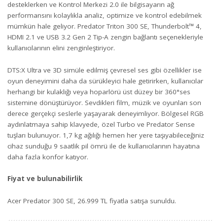
desteklerken ve Kontrol Merkezi 2.0 ile bilgisayarın ağ
performansını kolaylıkla analiz, optimize ve kontrol edebilmek
mümkün hale geliyor. Predator Triton 300 SE, Thunderbolt™ 4,
HDMI 2.1 ve USB 3.2 Gen 2 Tip-A zengin bağlantı seçenekleriyle
kullanıcılarının elini zenginleştiriyor.
DTS:X Ultra ve 3D simüle edilmiş çevresel ses gibi özellikler ise
oyun deneyimini daha da sürükleyici hale getirirken, kullanıcılar
herhangi bir kulaklığı veya hoparlörü üst düzey bir 360°ses
sistemine dönüştürüyor. Sevdikleri film, müzik ve oyunları son
derece gerçekçi seslerle yaşayarak deneyimliyor. Bölgesel RGB
aydınlatmaya sahip klavyede, özel Turbo ve Predator Sense
tuşları bulunuyor. 1,7 kg ağılığı hemen her yere taşıyabileceğiniz
cihaz sunduğu 9 saatlik pil ömrü ile de kullanıcılarının hayatına
daha fazla konfor katıyor.
Fiyat ve bulunabilirlik
Acer Predator 300 SE, 26.999 TL fiyatla satışa sunuldu.