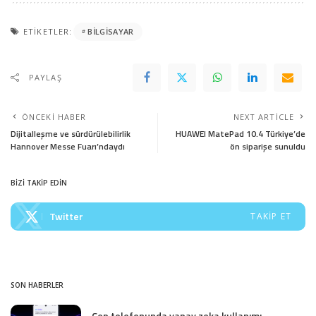
ETIKETLER:
BILGISAYAR
PAYLAŞ
ÖNCEKI HABER
NEXT ARTICLE
Dijitalleşme ve sürdürülebilirlik
HUAWEI MatePad 10.4 Türkiye’de
Hannover Messe Fuarı’ndaydı
ön siparişe sunuldu
BİZİ TAKİP EDİN
Twitter
TAKIP ET
SON HABERLER
Cep telefonunda yapay zeka kullanımı