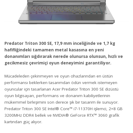
Predator Triton 300 SE, 17,9 mm inceliğinde ve 1,7 kg
hafifliğindeki tamamen metal kasasına en yeni
donanımları sığdırarak nerede olunursa olunsun, hızlı ve
gecikmesiz çevrimiçi oyun deneyimini garantiliyor.
Mücadeleden çekinmeyen ve oyun cihazlarından en üstün
performansı beklerken tasarımdan ödün vermek istemeyen
oyuncular için tasarlanan Acer Predator Triton 300 SE dizüstü
oyun bilgisayarı, performans ve donanım kabiliyetlerinin
mükemmel birleşimini son derece şık bir tasarım ile sunuyor.
Predator Triton 300 SE Intel® Core™ i7-11370H işlemci, 2×8 GB
3200MHz DDR4 bellek ve NVIDIA® GeForce RTX™ 3060 grafik
kartından güç alıyor.