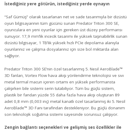
İstediğiniz yere götürün, istediğiniz yerde oynayın
“Saf Gümüş” olarak tasarlanan net ve sade tasarımıyla bir dizüstü
oyun bilgisayarının tüm gücünü sunan Predator Triton 300 SE,
oyunculara en yeni oyunlar için gereken üst düzey performansı
sunuyor. 17,9 mm’lik incecik tasarımı ile yüksek taşınabilirlik sunan
dizüstü bilgisayar, 1 TB’lık yüksek hızlı PCIe depolama alanıyla
oyunlarınız ve çalışma dosyalarınız için size bol miktarda alan
sağlıyor.
Predator Triton 300 SE’nin özel tasarlanmış 5. Nesil AeroBlade™
3D fanları, Vortex Flow hava akışı yönlendirme teknolojisi ve sıvı
metal termal macun içeren ortamı en yüksek performansta
çalışırken bile sistemi serin tutabiliyor. Tüm bu güçlü sistem,
plastik bir fandan yüzde 55 daha fazla hava akışı oluşturan 89
adet 0,8 mm (0,003 inç) metal kanatlı özel tasarlanmış iki 5. Nesil
AeroBlade™ 3D Fanı tarafından destekleniyor. Bu güçlü donanım
son teknolojik soğutma sistemi sayesinde sorunsuz çalışıyor.
Zengin bağlantı seçenekleri ve gelişmiş ses özellikler ile