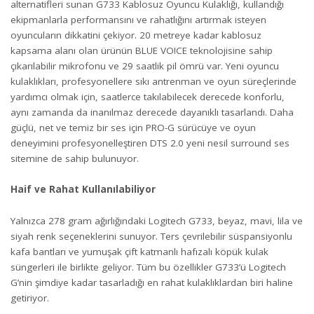
alternatifleri sunan G733 Kablosuz Oyuncu Kulaklığı, kullandığı
ekipmanlarla performansını ve rahatlığını artırmak isteyen
oyuncuların dikkatini çekiyor. 20 metreye kadar kablosuz
kapsama alanı olan ürünün BLUE VO!CE teknolojisine sahip
çıkarılabilir mikrofonu ve 29 saatlik pil ömrü var. Yeni oyuncu
kulaklıkları, profesyonellere sıkı antrenman ve oyun süreçlerinde
yardımcı olmak için, saatlerce takılabilecek derecede konforlu,
aynı zamanda da inanılmaz derecede dayanıklı tasarlandı. Daha
güçlü, net ve temiz bir ses için PRO-G sürücüye ve oyun
deneyimini profesyonelleştiren DTS 2.0 yeni nesil surround ses
sitemine de sahip bulunuyor.
Haif ve Rahat Kullanılabiliyor
Yalnızca 278 gram ağırlığındaki Logitech G733, beyaz, mavi, lila ve
siyah renk seçeneklerini sunuyor. Ters çevrilebilir süspansiyonlu
kafa bantları ve yumuşak çift katmanlı hafızalı köpük kulak
süngerleri ile birlikte geliyor. Tüm bu özellikler G733’ü Logitech
G’nin şimdiye kadar tasarladığı en rahat kulaklıklardan biri haline
getiriyor.