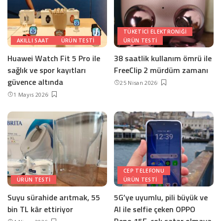
TÜKETICI ELEKTRONIĞI
AKILLI SAAT
ÜRÜN TESTI
ÜRÜN TESTI
Huawei Watch Fit 5 Pro ile
38 saatlik kullanım ömrü ile
sağlık ve spor kayıtları
FreeClip 2 mürdüm zamanı
güvence altında
25 Nisan 2026
1 Mayıs 2026
CEP TELEFONU
ÜRÜN TESTI
ÜRÜN TESTI
Suyu sürahide arıtmak, 55
5G’ye uyumlu, pili büyük ve
bin TL kâr ettiriyor
AI ile selfie çeken OPPO
Reno 15F, çok satar olmaya