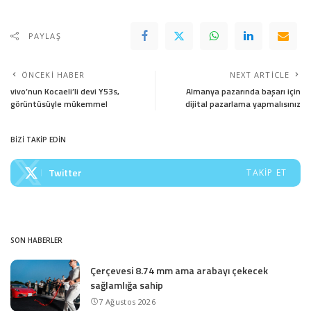
PAYLAŞ
ÖNCEKI HABER
NEXT ARTICLE
vivo’nun Kocaeli’li devi Y53s,
Almanya pazarında başarı için
görüntüsüyle mükemmel
dijital pazarlama yapmalısınız
BİZİ TAKİP EDİN
Twitter
TAKIP ET
SON HABERLER
Çerçevesi 8.74 mm ama arabayı çekecek
sağlamlığa sahip
7 Ağustos 2026