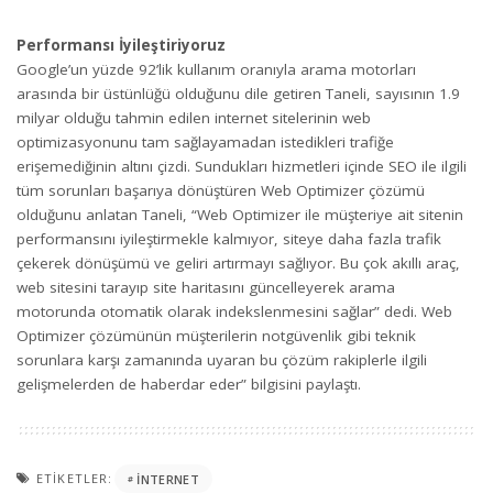
Performansı İyileştiriyoruz
Google’un yüzde 92’lik kullanım oranıyla arama motorları
arasında bir üstünlüğü olduğunu dile getiren Taneli, sayısının 1.9
milyar olduğu tahmin edilen internet sitelerinin web
optimizasyonunu tam sağlayamadan istedikleri trafiğe
erişemediğinin altını çizdi. Sundukları hizmetleri içinde SEO ile ilgili
tüm sorunları başarıya dönüştüren Web Optimizer çözümü
olduğunu anlatan Taneli, “Web Optimizer ile müşteriye ait sitenin
performansını iyileştirmekle kalmıyor, siteye daha fazla trafik
çekerek dönüşümü ve geliri artırmayı sağlıyor. Bu çok akıllı araç,
web sitesini tarayıp site haritasını güncelleyerek arama
motorunda otomatik olarak indekslenmesini sağlar” dedi. Web
Optimizer çözümünün müşterilerin notgüvenlik gibi teknik
sorunlara karşı zamanında uyaran bu çözüm rakiplerle ilgili
gelişmelerden de haberdar eder” bilgisini paylaştı.
ETIKETLER:
INTERNET