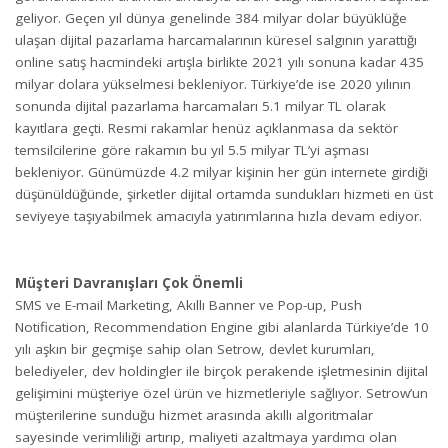
geliyor. Geçen yıl dünya genelinde 384 milyar dolar büyüklüğe
ulaşan dijital pazarlama harcamalarının küresel salgının yarattığı
online satış hacmindeki artışla birlikte 2021 yılı sonuna kadar 435
milyar dolara yükselmesi bekleniyor. Türkiye’de ise 2020 yılının
sonunda dijital pazarlama harcamaları 5.1 milyar TL olarak
kayıtlara geçti. Resmi rakamlar henüz açıklanmasa da sektör
temsilcilerine göre rakamın bu yıl 5.5 milyar TL’yi aşması
bekleniyor. Günümüzde 4.2 milyar kişinin her gün internete girdiği
düşünüldüğünde, şirketler dijital ortamda sundukları hizmeti en üst
seviyeye taşıyabilmek amacıyla yatırımlarına hızla devam ediyor.
Müşteri Davranışları Çok Önemli
SMS ve E-mail Marketing, Akıllı Banner ve Pop-up, Push
Notification, Recommendation Engine gibi alanlarda Türkiye’de 10
yılı aşkın bir geçmişe sahip olan Setrow, devlet kurumları,
belediyeler, dev holdingler ile birçok perakende işletmesinin dijital
gelişimini müşteriye özel ürün ve hizmetleriyle sağlıyor. Setrow’un
müşterilerine sunduğu hizmet arasında akıllı algoritmalar
sayesinde verimliliği artırıp, maliyeti azaltmaya yardımcı olan