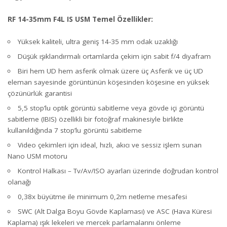
RF 14-35mm F4L IS USM Temel Özellikler:
Yüksek kaliteli, ultra geniş 14-35 mm odak uzaklığı
Düşük ışıklandırmalı ortamlarda çekim için sabit f/4 diyafram
Biri hem UD hem asferik olmak üzere üç Asferik ve üç UD
eleman sayesinde görüntünün köşesinden köşesine en yüksek
çözünürlük garantisi
5,5 stop’lu optik görüntü sabitleme veya gövde içi görüntü
sabitleme (IBIS) özellikli bir fotoğraf makinesiyle birlikte
kullanıldığında 7 stop’lu görüntü sabitleme
Video çekimleri için ideal, hızlı, akıcı ve sessiz işlem sunan
Nano USM motoru
Kontrol Halkası – Tv/Av/ISO ayarları üzerinde doğrudan kontrol
olanağı
0,38x büyütme ile minimum 0,2m netleme mesafesi
SWC (Alt Dalga Boyu Gövde Kaplaması) ve ASC (Hava Küresi
Kaplama) ışık lekeleri ve mercek parlamalarını önleme