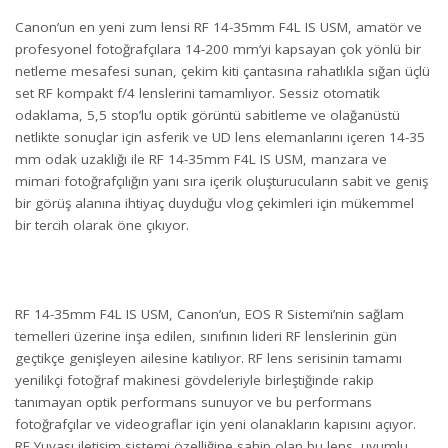
Canon’un en yeni zum lensi RF 14-35mm F4L IS USM, amatör ve
profesyonel fotoğrafçılara 14-200 mm’yi kapsayan çok yönlü bir
netleme mesafesi sunan, çekim kiti çantasına rahatlıkla sığan üçlü
set RF kompakt f/4 lenslerini tamamlıyor. Sessiz otomatik
odaklama, 5,5 stop’lu optik görüntü sabitleme ve olağanüstü
netlikte sonuçlar için asferik ve UD lens elemanlarını içeren 14-35
mm odak uzaklığı ile RF 14-35mm F4L IS USM, manzara ve
mimari fotoğrafçılığın yanı sıra içerik oluşturucuların sabit ve geniş
bir görüş alanına ihtiyaç duyduğu vlog çekimleri için mükemmel
bir tercih olarak öne çıkıyor.
RF 14-35mm F4L IS USM, Canon’un, EOS R Sistemi’nin sağlam
temelleri üzerine inşa edilen, sınıfının lideri RF lenslerinin gün
geçtikçe genişleyen ailesine katılıyor. RF lens serisinin tamamı
yenilikçi fotoğraf makinesi gövdeleriyle birleştiğinde rakip
tanımayan optik performans sunuyor ve bu performans
fotoğrafçılar ve videograflar için yeni olanakların kapısını açıyor.
RF Yuvası iletişim sistemi özelliğine sahip olan bu lens, uyumlu