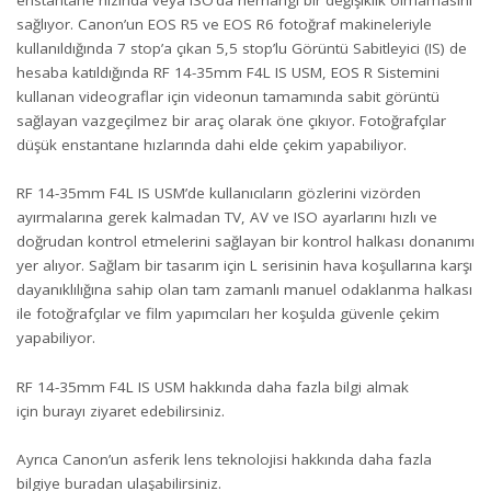
sağlıyor. Canon’un EOS R5 ve EOS R6 fotoğraf makineleriyle
kullanıldığında 7 stop’a çıkan 5,5 stop’lu Görüntü Sabitleyici (IS) de
hesaba katıldığında RF 14-35mm F4L IS USM, EOS R Sistemini
kullanan videograflar için videonun tamamında sabit görüntü
sağlayan vazgeçilmez bir araç olarak öne çıkıyor. Fotoğrafçılar
düşük enstantane hızlarında dahi elde çekim yapabiliyor.
RF 14-35mm F4L IS USM’de kullanıcıların gözlerini vizörden
ayırmalarına gerek kalmadan TV, AV ve ISO ayarlarını hızlı ve
doğrudan kontrol etmelerini sağlayan bir kontrol halkası donanımı
yer alıyor. Sağlam bir tasarım için L serisinin hava koşullarına karşı
dayanıklılığına sahip olan tam zamanlı manuel odaklanma halkası
ile fotoğrafçılar ve film yapımcıları her koşulda güvenle çekim
yapabiliyor.
RF 14-35mm F4L IS USM hakkında daha fazla bilgi almak
için
burayı
ziyaret edebilirsiniz.
Ayrıca Canon’un asferik lens teknolojisi hakkında daha fazla
bilgiye
buradan
ulaşabilirsiniz.