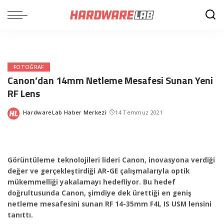
FOTOĞRAF
Canon’dan 14mm Netleme Mesafesi Sunan Yeni
RF Lens
HardwareLab Haber Merkezi
14 Temmuz 2021
Posted
by
Görüntüleme teknolojileri lideri Canon, inovasyona verdiği
değer ve gerçekleştirdiği AR-GE çalışmalarıyla optik
mükemmelliği yakalamayı hedefliyor. Bu hedef
doğrultusunda Canon, şimdiye dek ürettiği en geniş
netleme mesafesini sunan RF 14-35mm F4L IS USM lensini
tanıttı.