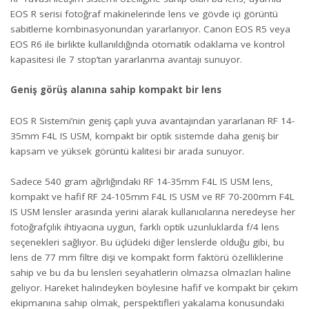
EOS R serisi fotoğraf makinelerinde lens ve gövde içi görüntü
sabitleme kombinasyonundan yararlanıyor. Canon EOS R5 veya
EOS R6 ile birlikte kullanıldığında otomatik odaklama ve kontrol
kapasitesi ile 7 stop’tan yararlanma avantajı sunuyor.
Geniş görüş alanına sahip kompakt bir lens
EOS R Sistemi’nin geniş çaplı yuva avantajından yararlanan RF 14-
35mm F4L IS USM, kompakt bir optik sistemde daha geniş bir
kapsam ve yüksek görüntü kalitesi bir arada sunuyor.
Sadece 540 gram ağırlığındaki RF 14-35mm F4L IS USM lens,
kompakt ve hafif RF 24-105mm F4L IS USM ve RF 70-200mm F4L
IS USM lensler arasında yerini alarak kullanıcılarına neredeyse her
fotoğrafçılık ihtiyacına uygun, farklı optik uzunluklarda f/4 lens
seçenekleri sağlıyor. Bu üçlüdeki diğer lenslerde olduğu gibi, bu
lens de 77 mm filtre dişi ve kompakt form faktörü özelliklerine
sahip ve bu da bu lensleri seyahatlerin olmazsa olmazları haline
geliyor. Hareket halindeyken böylesine hafif ve kompakt bir çekim
ekipmanına sahip olmak, perspektifleri yakalama konusundaki