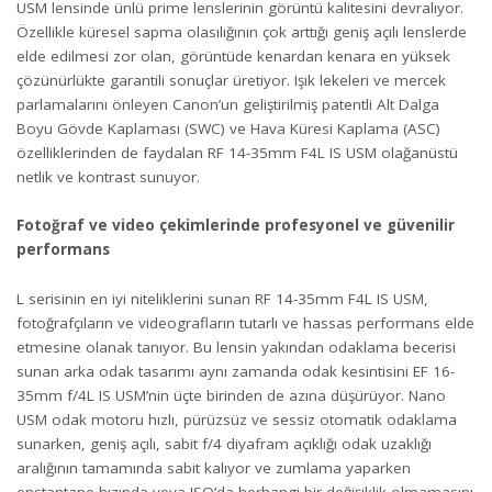
USM lensinde ünlü prime lenslerinin görüntü kalitesini devralıyor.
Özellikle küresel sapma olasılığının çok arttığı geniş açılı lenslerde
elde edilmesi zor olan, görüntüde kenardan kenara en yüksek
çözünürlükte garantili sonuçlar üretiyor. Işık lekeleri ve mercek
parlamalarını önleyen Canon’un geliştirilmiş patentli Alt Dalga
Boyu Gövde Kaplaması (SWC) ve Hava Küresi Kaplama (ASC)
özelliklerinden de faydalan RF 14-35mm F4L IS USM olağanüstü
netlik ve kontrast sunuyor.
Fotoğraf ve video çekimlerinde profesyonel ve güvenilir
performans
L serisinin en iyi niteliklerini sunan RF 14-35mm F4L IS USM,
fotoğrafçıların ve videografların tutarlı ve hassas performans elde
etmesine olanak tanıyor. Bu lensin yakından odaklama becerisi
sunan arka odak tasarımı aynı zamanda odak kesintisini EF 16-
35mm f/4L IS USM’nin üçte birinden de azına düşürüyor. Nano
USM odak motoru hızlı, pürüzsüz ve sessiz otomatik odaklama
sunarken, geniş açılı, sabit f/4 diyafram açıklığı odak uzaklığı
aralığının tamamında sabit kalıyor ve zumlama yaparken
enstantane hızında veya ISO’da herhangi bir değişiklik olmamasını