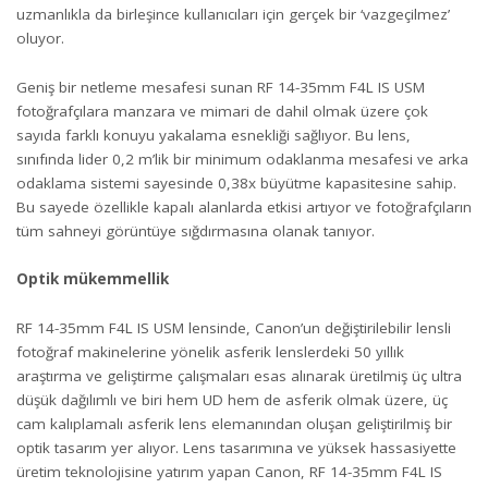
uzmanlıkla da birleşince kullanıcıları için gerçek bir ‘vazgeçilmez’
oluyor.
Geniş bir netleme mesafesi sunan RF 14-35mm F4L IS USM
fotoğrafçılara manzara ve mimari de dahil olmak üzere çok
sayıda farklı konuyu yakalama esnekliği sağlıyor. Bu lens,
sınıfında lider 0,2 m’lik bir minimum odaklanma mesafesi ve arka
odaklama sistemi sayesinde 0,38x büyütme kapasitesine sahip.
Bu sayede özellikle kapalı alanlarda etkisi artıyor ve fotoğrafçıların
tüm sahneyi görüntüye sığdırmasına olanak tanıyor.
Optik mükemmellik
RF 14-35mm F4L IS USM lensinde, Canon’un değiştirilebilir lensli
fotoğraf makinelerine yönelik asferik lenslerdeki 50 yıllık
araştırma ve geliştirme çalışmaları esas alınarak üretilmiş üç ultra
düşük dağılımlı ve biri hem UD hem de asferik olmak üzere, üç
cam kalıplamalı asferik lens elemanından oluşan geliştirilmiş bir
optik tasarım yer alıyor. Lens tasarımına ve yüksek hassasiyette
üretim teknolojisine yatırım yapan Canon, RF 14-35mm F4L IS