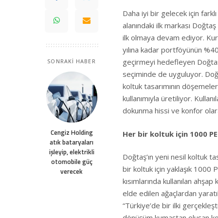
Daha iyi bir gelecek için far
alanındaki ilk markası Doğtaş
ilk olmaya devam ediyor. Kur
yılına kadar portföyünün %40
geçirmeyi hedefleyen Doğtaş
SONRAKİ HABER
seçiminde de uyguluyor. Doğt
koltuk tasarımının döşemele
kullanımıyla üretiliyor. Kulla
dokunma hissi ve konfor olara
Cengiz Holding
Her bir koltuk için 1000 
atık bataryaları
işleyip, elektrikli
Doğtaş’ın yeni nesil koltuk ta
otomobile güç
bir koltuk için yaklaşık 1000
verecek
kısımlarında kullanılan ahşap 
elde edilen ağaçlardan yaratı
“Türkiye’de bir ilki gerçekle
dönüşüm kumaştan oluşan kol