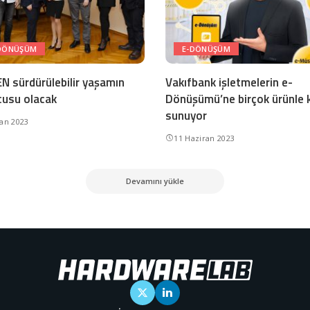
 DÖNÜŞÜM
E-DÖNÜŞÜM
N sürdürülebilir yaşamın
Vakıfbank işletmelerin e-
usu olacak
Dönüşümü’ne birçok ürünle 
sunuyor
ran 2023
11 Haziran 2023
Devamını yükle