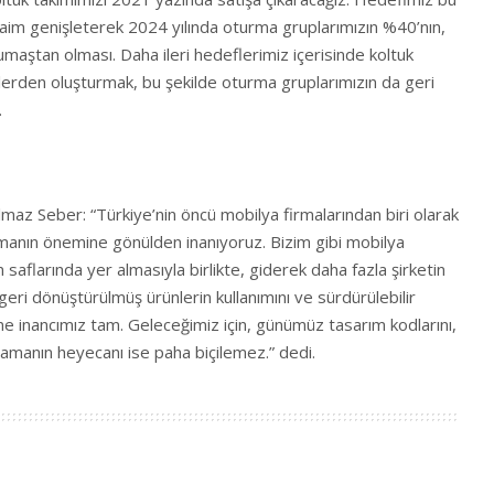
im genişleterek 2024 yılında oturma gruplarımızın %40’nın,
aştan olması. Daha ileri hedeflerimiz içerisinde koltuk
erden oluşturmak, bu şekilde oturma gruplarımızın da geri
.
maz Seber: “Türkiye’nin öncü mobilya firmalarından biri olarak
tmanın önemine gönülden inanıyoruz. Bizim gibi mobilya
n saflarında yer almasıyla birlikte, giderek daha fazla şirketin
geri dönüştürülmüş ürünlerin kullanımını ve sürdürülebilir
 inancımız tam. Geleceğimiz için, günümüz tasarım kodlarını,
lamanın heyecanı ise paha biçilemez.” dedi.