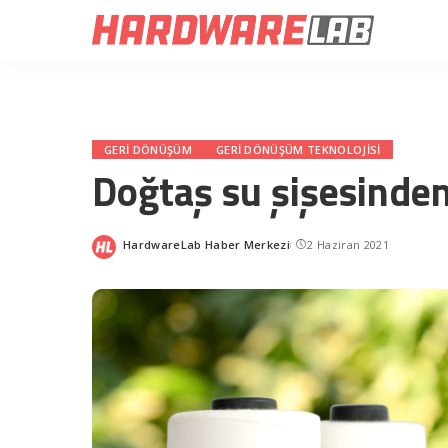
GERI DÖNÜŞÜM
GERI DÖNÜŞÜM TEKNOLOJISI
Doğtaş su şişesinden
HardwareLab Haber Merkezi
2 Haziran 2021
Posted
by