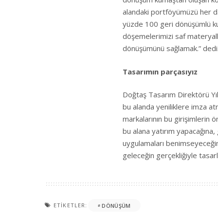
alandaki portföyümüzü her da
yüzde 100 geri dönüşümlü kum
döşemelerimizi saf materyall
dönüşümünü sağlamak.” dedi
Tasarımın parçasıyız
Doğtaş Tasarım Direktörü Yıl
bu alanda yeniliklere imza a
markalarının bu girişimlerin ö
bu alana yatırım yapacağına, 
uygulamaları benimseyeceğine
geleceğin gerçekliğiyle tasar
ETIKETLER:
DÖNÜŞÜM