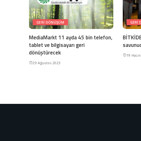
GERI DÖNÜŞÜM
GERI
MediaMarkt 11 ayda 45 bin telefon,
BİTKİDE
tablet ve bilgisayarı geri
savunuc
dönüştürecek
19 Hazi
29 Ağustos 2023