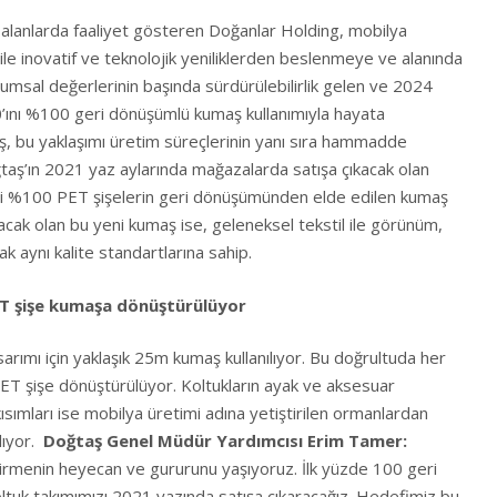
klı alanlarda faaliyet gösteren Doğanlar Holding, mobilya
 ile inovatif ve teknolojik yeniliklerden beslenmeye ve alanında
umsal değerlerinin başında sürdürülebilirlik gelen ve 2024
’ını %100 geri dönüşümlü kumaş kullanımıyla hayata
, bu yaklaşımı üretim süreçlerinin yanı sıra hammadde
aş’ın 2021 yaz aylarında mağazalarda satışa çıkacak olan
ri %100 PET şişelerin geri dönüşümünden elde edilen kumaş
nılacak olan bu yeni kumaş ise, geleneksel tekstil ile görünüm,
k aynı kalite standartlarına sahip.
PET şişe kumaşa dönüştürülüyor
sarımı için yaklaşık 25m kumaş kullanılıyor. Bu doğrultuda her
 PET şişe dönüştürülüyor. Koltukların ayak ve aksesuar
kısımları ise mobilya üretimi adına yetiştirilen ormanlardan
lıyor.
Doğtaş Genel Müdür Yardımcısı Erim Tamer:
ştirmenin heyecan ve gururunu yaşıyoruz. İlk yüzde 100 geri
tuk takımımızı 2021 yazında satışa çıkaracağız. Hedefimiz bu