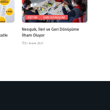
EĞITIM
GERI DÖNÜŞÜM
Nesquik, İleri ve Geri Dönüşüme
katkı
İlham Oluyor
21 Aralık 2021