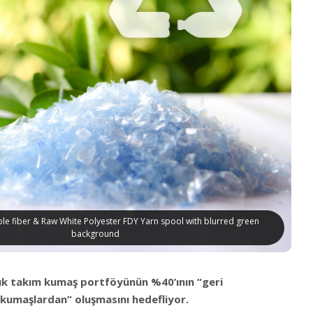
ble fiber & Raw White Polyester FDY Yarn spool with blurred green
background
tuk takım kumaş portföyünün %40’ının “geri
kumaşlardan” oluşmasını hedefliyor.