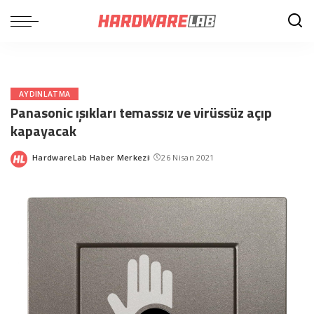
AYDINLATMA
Panasonic ışıkları temassız ve virüssüz açıp
kapayacak
HardwareLab Haber Merkezi
26 Nisan 2021
Posted
by