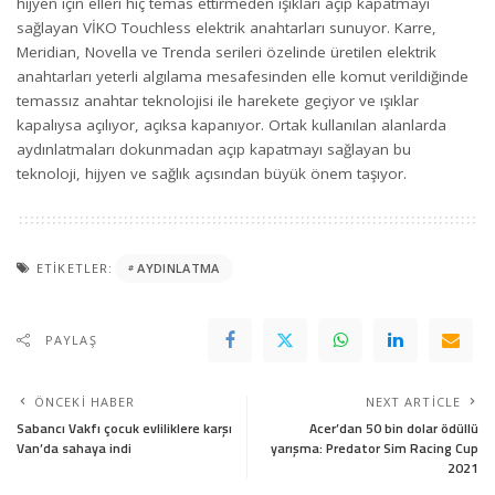
hijyen için elleri hiç temas ettirmeden ışıkları açıp kapatmayı
sağlayan VİKO Touchless elektrik anahtarları sunuyor. Karre,
Meridian, Novella ve Trenda serileri özelinde üretilen elektrik
anahtarları yeterli algılama mesafesinden elle komut verildiğinde
temassız anahtar teknolojisi ile harekete geçiyor ve ışıklar
kapalıysa açılıyor, açıksa kapanıyor. Ortak kullanılan alanlarda
aydınlatmaları dokunmadan açıp kapatmayı sağlayan bu
teknoloji, hijyen ve sağlık açısından büyük önem taşıyor.
ETIKETLER:
AYDINLATMA
PAYLAŞ
ÖNCEKI HABER
NEXT ARTICLE
Sabancı Vakfı çocuk evliliklere karşı
Acer’dan 50 bin dolar ödüllü
Van’da sahaya indi
yarışma: Predator Sim Racing Cup
2021