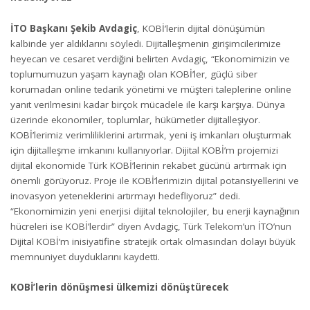
İTO Başkanı Şekib Avdagiç
, KOBİ’lerin dijital dönüşümün
kalbinde yer aldıklarını söyledi. Dijitalleşmenin girişimcilerimize
heyecan ve cesaret verdiğini belirten Avdagiç, “Ekonomimizin ve
toplumumuzun yaşam kaynağı olan KOBİ’ler, güçlü siber
korumadan online tedarik yönetimi ve müşteri taleplerine online
yanıt verilmesini kadar birçok mücadele ile karşı karşıya. Dünya
üzerinde ekonomiler, toplumlar, hükümetler dijitalleşiyor.
KOBİ’lerimiz verimliliklerini artırmak, yeni iş imkanları oluşturmak
için dijitalleşme imkanını kullanıyorlar. Dijital KOBİ’m projemizi
dijital ekonomide Türk KOBİ’lerinin rekabet gücünü artırmak için
önemli görüyoruz. Proje ile KOBİ’lerimizin dijital potansiyellerini ve
inovasyon yeteneklerini artırmayı hedefliyoruz” dedi.
“Ekonomimizin yeni enerjisi dijital teknolojiler, bu enerji kaynağının
hücreleri ise KOBİ’lerdir” diyen Avdagiç, Türk Telekom’un İTO’nun
Dijital KOBİ’m inisiyatifine stratejik ortak olmasından dolayı büyük
memnuniyet duyduklarını kaydetti.
KOBİ’lerin dönüşmesi ülkemizi dönüştürecek