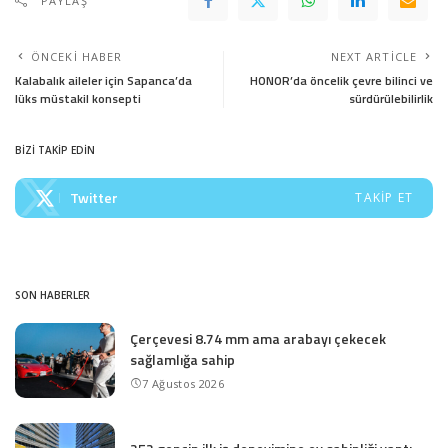
PAYLAŞ
ÖNCEKI HABER
NEXT ARTICLE
Kalabalık aileler için Sapanca’da
HONOR’da öncelik çevre bilinci ve
lüks müstakil konsepti
sürdürülebilirlik
BİZİ TAKİP EDİN
Twitter
TAKIP ET
SON HABERLER
Çerçevesi 8.74 mm ama arabayı çekecek
sağlamlığa sahip
7 Ağustos 2026