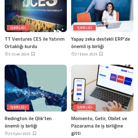
IŞBIRLIĞI
IŞBIRLIĞI
TT Ventures CES ile Yatırım
Yapay zeka destekli ERP’de
Ortaklığı kurdu
önemli iş birliği
5 Ocak 2026
27 Ekim 2025
IŞBIRLIĞI
IŞBIRLIĞI
Redington ile Qlik’ten
Momento, Getir, Obilet ve
önemli iş birliği
Pazarama ile iş birliğine
gitti
25 Eylül 2025