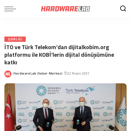
IŞBIRLIĞI
İTO ve Türk Telekom’dan dijitalkobim.org
platformu ile KOBİ’lerin dijital dönüşümüne
katkı
HardwareLab Haber Merkezi
22 Nisan 2021
Posted
by