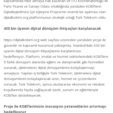
kapsamında hibe almaya hak kazanan ve İTO koordinatörlüğü ile
Paris Ticaret ve Sanayi Odası ortaklığında yürütülen KOBİ’lerin
Dijitalleştirilmesi İçin Eşleşme Projesi’nin önemli bir aşaması olan
dijitalkobim.org
platformunun stratejik ortağı Türk Telekom oldu.
430 bin üyenin dijital dönüşüm ihtiyaçları karşılanacak
https://dijitalkobim.org
web sayfası üzerinden yürütülen proje ile
güvenilir ve kapsamlı kurumsal yaklaşımla, İstanbul’daki 430 bin
üyenin dijital dönüşüm ihtiyaçlarının karşılanması
hedefleniyor. Platform, imalat ve hizmet sektörlerindeki KOBİ’lere
9 farklı dönüşüm alanında eğitim ve danışmanlık gibi hizmetleri
sunarak, işletmelerin dijital dönüşümlerini kolaylaştırmayı
amaçlıyor. Yapılan iş birliğiyle Türk Telekom, işletmelere dijital
dönüşümlerini kolaylaştıracak ürün, hizmet ve çözümlerini
sunacak. Türk Telekom, ayrıca uluslararası ekonomi ve rekabet
koşullarında fayda sağlayacak içerik, sunum ve eğitimleriyle
KOBİ’leri destekleyecek.
Proje ile KOBİ’lerimizin inovasyon yeteneklerini artırmayı
hedefliyoruz