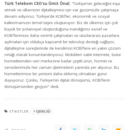
Türk Telekom CEO’su Ümit Önal
, “Türkiye’nin geleceğini inşa
etmek ve ülkemizin dijitalleşmesi için var gücümüzle çalışmaya
devam ediyoruz. Türkiye’de KOBİ’ler, ekonomik ve sosyal
kalkınmamızın temel taşını oluşturuyor. Biz de ülkemiz için çok
büyük bir potansiyel oluşturduğuna inandığımız esnaf ve
KOBİ’lerimize daha verimli çalışmaları ve uluslararası pazarlara
açılmaları için oldukça kapsamlı bir teknoloji desteği sağlıyor,
dijitalleşme süreçlerinde de kendimizi KOBİ’lere en yakın çözüm
ortağı olarak konumlandırıyoruz. Mobilden sabit internete, bulut
hizmetlerinden veri merkezine kadar çeşitli ürün, hizmet ve
servislerimizle her zaman işletmelerin yanında yer alıyoruz. Bu
hizmetlerimize bir yenisini daha eklemiş olmaktan gurur
duyuyoruz. Çünkü, Türkiye’nin dijital dönüşümü, KOBİ’lerin
dönüşümünden geçiyor” dedi.
ETIKETLER:
IŞBIRLIĞI