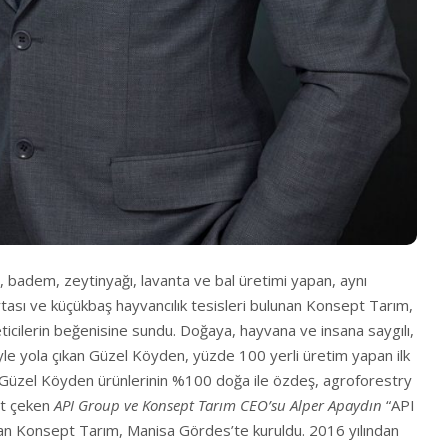
z, badem, zeytinyağı, lavanta ve bal üretimi yapan, aynı
sı ve küçükbaş hayvancılık tesisleri bulunan Konsept Tarım,
icilerin beğenisine sundu. Doğaya, hayvana ve insana saygılı,
iyle yola çıkan Güzel Köyden, yüzde 100 yerli üretim yapan ilk
r.Güzel Köyden ürünlerinin %100 doğa ile özdeş, agroforestry
at çeken
API Group ve
Konsept Tarım CEO’su Alper Apaydın
“API
 olan Konsept Tarım, Manisa Gördes’te kuruldu. 2016 yılından