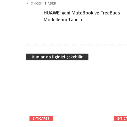
ÖNCEKI HABER
HUAWEI yeni MateBook ve FreeBuds
Modellerini Tanıttı
Bunlar da ilginizi çekebilir
E-TICARET
E-TIC