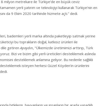
 8 milyon metrekare ile Türkiye’de en büyük ceviz
 tamamen yerli yatırım ve teknolojiyi kullanarak Türkiye’nin en
sını da 9 Ekim 2020 tarihinde hizmete açtı.” dedi.
zleri, bademleri yerli marka altında paketleyip satmak yerine
üketiciyi bu toprakların doğal, katkısız ürünleri ile
 dile getiren
Apaydın
, “Ülkemizde üretimimizi arttırıp, Türk
yoruz. Bizi ve bizim gibi yerli üreticileri desteklemek aslında
ekonomisini desteklemek anlamına geliyor. Bu nedenle sağlıklı
 desteklemek isteyen herkesi Güzel Köyden’in ürünlerini
dedi.
rında bitkilerin, hayvanların ve insanların bir arada yaşadığı