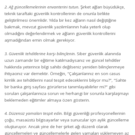
2. Ağ güncellemelerinin envanterini tutun.
Şirket ağları büyüdükçe,
teknik taraftaki güvenlik kontrollerinin de onunla birlikte
geliştirilmesi önemlidir. Yılda bir kez ağların nasıl değiştiğine
bakmak, mevcut güvenlik yazılımlarının hala yeterli olup
olmadığını değerlendirmek ve ağların güvenlik kontrollerini
aşmadığından emin olmak gerekiyor.
3. Güvenlik tehditlerine karşı bilinçlenin.
Siber güvenlik alanında
uzun zamandır bir eğitime katılmadıysanız ve güncel tehditler
hakkında yeterince bilgi sahibi değilseniz yeniden bilinçlenmeye
ihtiyacınız var demektir. Örneğin, “Çalışanlarınız en son casus
kimlik avı tehditlerini nasıl tespit edeceklerini biliyor mu?”, “Sahte
bir banka giriş sayfası görürlerse tanımlayabilirler mi?” gibi
soruları çalışanlarınıza sorun ve herhangi bir sorunla karşılaşmayı
beklemeden eğitimler almaya özen gösterin.
4. Düzensiz yamaları tespit edin.
Bilgi güvenliği profesyonellerinin
çoğu, masaüstü bilgisayarlar veya sunucular için aylık güncelleme
oluşturuyor. Ancak yine de her şirket ağı düzenli olarak
güncellemeleri ve güncellemelerle gelen yamaları yüklemeyen az