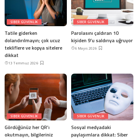
SIBER GÜVENLIK
SIBER GÜVENLIK
Tatile giderken
Parolasını çaldıran 10
dolandırılmayın; çok ucuz
kişiden 9’u saldırıya uğruyor
tekliflere ve kopya sitelere
6 Mayıs 2026
dikkat
13 Temmuz 2026
SIBER GÜVENLIK
SIBER GÜVENLIK
Gördüğünüz her QR’ı
Sosyal medyadaki
okutmayın, bilgileriniz
paylaşımlara dikkat: Siber