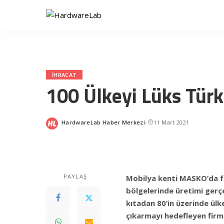
IHRACAT
100 Ülkeyi Lüks Tür
HardwareLab Haber Merkezi
11 Mart 2021
Posted
by
PAYLAŞ
Mobilya kenti MASKO’da fa
bölgelerinde üretimi gerçe
kıtadan 80’in üzerinde ülke
çıkarmayı hedefleyen firma,