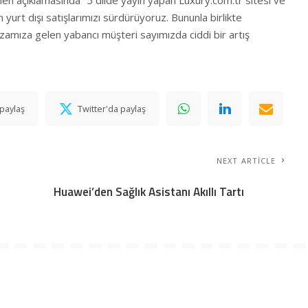
kmen açıklamasında “5 dilde yayın yapan
Luxury.com.tr
sitesi ve
yurt dışı satışlarımızı sürdürüyoruz. Bununla birlikte
azamıza gelen yabancı müşteri sayımızda ciddi bir artış
paylaş
Twitter'da paylaş
NEXT ARTICLE
Huawei’den Sağlık Asistanı Akıllı Tartı