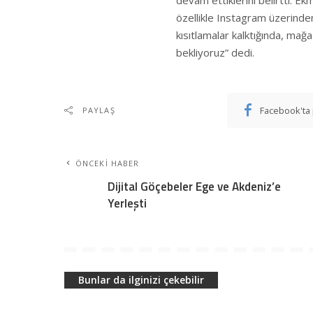
devam ettiklerini belirtti. E
özellikle Instagram üzerinden 
kısıtlamalar kalktığında, mağ
bekliyoruz” dedi.
Facebook'ta 
PAYLAŞ
ÖNCEKI HABER
Dijital Göçebeler Ege ve Akdeniz’e
Yerleşti
Bunlar da ilginizi çekebilir