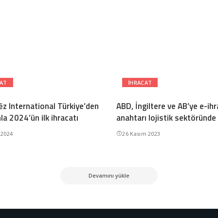
CAT
IHRACAT
z International Türkiye’den
ABD, İngiltere ve AB’ye e-ihr
la 2024’ün ilk ihracatı
anahtarı lojistik sektöründe
 2024
26 Kasım 2023
Devamını yükle