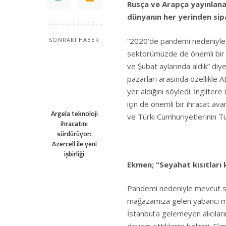
Rusça ve Arapça yayınlana
dünyanın her yerinden sip
“2020’de pandemi nedeniyle b
SONRAKİ HABER
sektörümüzde de önemli bir h
ve Şubat aylarında aldık” di
pazarları arasında özellikle 
yer aldığını söyledi. İngilte
için de önemli bir ihracat av
Argela teknoloji
ve Türki Cumhuriyetlerinin Tü
ihracatını
sürdürüyor:
Azercell ile yeni
işbirliği
Ekmen; “Seyahat kısıtları k
Pandemi nedeniyle mevcut se
mağazamıza gelen yabancı mü
İstanbul’a gelemeyen alıcıları