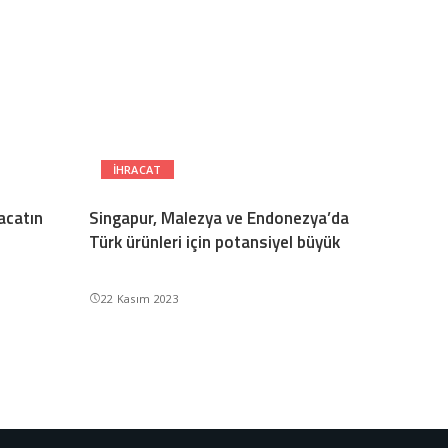
IHRACAT
acatın
Singapur, Malezya ve Endonezya’da
Türk ürünleri için potansiyel büyük
22 Kasım 2023