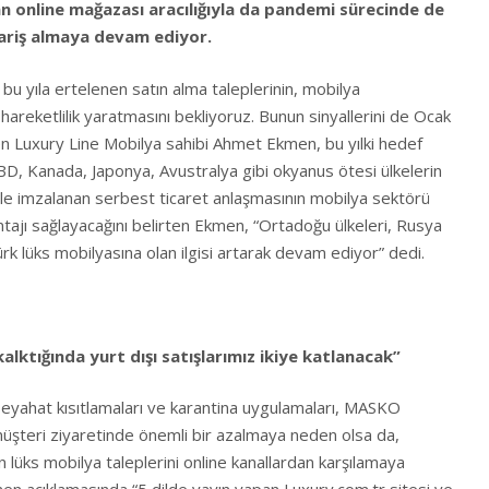
n online mağazası aracılığıyla da pandemi sürecinde de
ariş almaya devam ediyor.
u yıla ertelenen satın alma taleplerinin, mobilya
areketlilik yaratmasını bekliyoruz. Bunun sinyallerini de Ocak
yen Luxury Line Mobilya sahibi Ahmet Ekmen, bu yılki hedef
ABD, Kanada, Japonya, Avustralya gibi okyanus ötesi ülkelerin
re ile imzalanan serbest ticaret anlaşmasının mobilya sektörü
antajı sağlayacağını belirten Ekmen, “Ortadoğu ülkeleri, Rusya
rk lüks mobilyasına olan ilgisi artarak devam ediyor” dedi.
alktığında yurt dışı satışlarımız ikiye katlanacak”
yahat kısıtlamaları ve karantina uygulamaları, MASKO
şteri ziyaretinde önemli bir azalmaya neden olsa da,
n lüks mobilya taleplerini online kanallardan karşılamaya