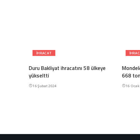
IHRACAT
IHRA
Duru Bakliyat ihracatını 58 ülkeye
Mondelē
yükseltti
668 ton
16 Şubat 2024
16 Ocak