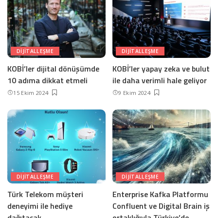
DIJITALLEŞME
DIJITALLEŞME
KOBİ’ler dijital dönüşümde
KOBİ’ler yapay zeka ve bulut
10 adıma dikkat etmeli
ile daha verimli hale geliyor
15 Ekim 2024
9 Ekim 2024
DIJITALLEŞME
DIJITALLEŞME
Türk Telekom müşteri
Enterprise Kafka Platformu
deneyimi ile hediye
Confluent ve Digital Brain iş
dağıtacak
ortaklığıyla Türkiye’de