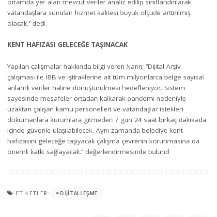
ortamda yer alan mevcut veriler analiz edilip sınıflandırılarak
vatandaşlara sunulan hizmet kalitesi büyük ölçüde arttırılmış
olacak.’’ dedi.
KENT HAFIZASI GELECEĞE TAŞINACAK
Yapılan çalışmalar hakkında bilgi veren Narin; ‘’Dijital Arşiv
çalışması ile İBB ve iştiraklerine ait tüm milyonlarca belge sayısal
anlamlı veriler haline dönüştürülmesi hedefleniyor. Sistem
sayesinde mesafeler ortadan kalkarak pandemi nedeniyle
uzaktan çalışan kamu personelleri ve vatandaşlar istekleri
dokümanlara kurumlara gitmeden 7 gün 24 saat birkaç dakikada
içinde güvenle ulaşılabilecek. Aynı zamanda belediye kent
hafızasını geleceğe taşıyacak çalışma çevrenin korunmasına da
önemli katkı sağlayacak.’’ değerlendirmesinde bulund
ETIKETLER:
DIJITALLEŞME