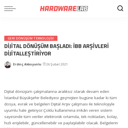
GERI DÖNÜŞÜM TEKNOLOJISI
DİJİTAL DÖNÜŞÜM BAŞLADI: İBB ARŞİVLERİ
DİJİTALLEŞTİRİYOR
Erdinç Akkoyunlu
26 Şubat 2021
Posted
by
Dijital dönüşüm çalışmalarına aralıksız olarak devam eden
İstanbul Büyükşehir Belediyesi geçmişten bugüne kadar ki tüm
dosya, evrak ve belgeleri Dijital Arşiv çalışması ile teknolojiyle
uyumlu hale getiriyor.Çoklu kullanımına imkân veren sistem
sayesinde tüm veriler elektronik ortamda, tek noktadan, kolay,
hızlı erişilebilir, güncellenebilir ve paylaşılabilir olacak. Belgelerin