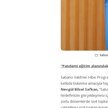
Saban
“Pandemi eğitim alanındaki
Sabancı Vakfı’nın Hibe Progr
katkıda bulunma amacıyla hay
Nevgül Bilsel Safkan,
“Saba
hedefimizin gerçekleşmesi iç
zorlu dönemlerde sivil topl
çalıştığımız sivil toplum kur