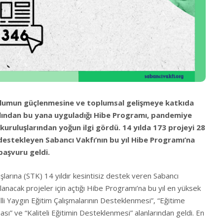
toplumun güçlenmesine ve toplumsal gelişmeye katkıda
lından bu yana uyguladığı Hibe Programı, pandemiye
 kuruluşlarından yoğun ilgi gördü. 14 yılda 173 projeyi 28
e destekleyen Sabancı Vakfı’nın bu yıl Hibe Programı’na
 başvuru geldi.
uşlarına (STK) 14 yıldır kesintisiz destek veren Sabancı
ulanacak projeler için açtığı Hibe Programı’na bu yıl en yüksek
li Yaygın Eğitim Çalışmalarının Desteklenmesi”, “Eğitime
ı” ve “Kaliteli Eğitimin Desteklenmesi” alanlarından geldi. En