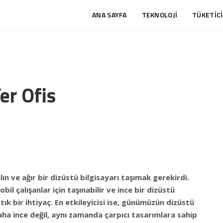
ANA SAYFA
TEKNOLOJİ
TÜKETİCİ
er Ofis
alın ve ağır bir dizüstü bilgisayarı taşımak gerekirdi.
il çalışanlar için taşınabilir ve ince bir dizüstü
ık bir ihtiyaç. En etkileyicisi ise, günümüzün dizüstü
aha ince değil, aynı zamanda çarpıcı tasarımlara sahip