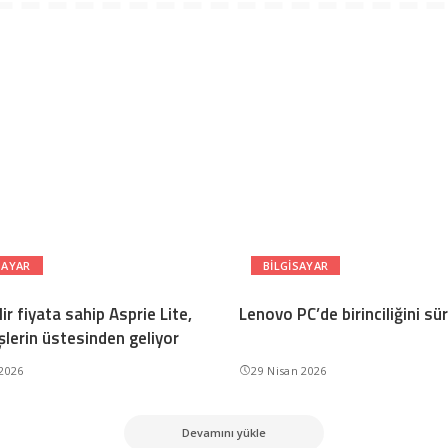
SAYAR
BILGISAYAR
ilir fiyata sahip Asprie Lite,
Lenovo PC’de birinciliğini sü
şlerin üstesinden geliyor
 2026
29 Nisan 2026
Devamını yükle