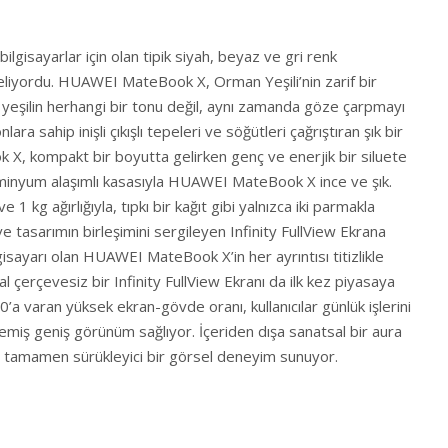
lgisayarlar için olan tipik siyah, beyaz ve gri renk
 geliyordu. HUAWEI MateBook X, Orman Yeşili’nin zarif bir
 yeşilin herhangi bir tonu değil, aynı zamanda göze çarpmayı
a sahip inişli çıkışlı tepeleri ve söğütleri çağrıştıran şık bir
X, kompakt bir boyutta gelirken genç ve enerjik bir siluete
inyum alaşımlı kasasıyla HUAWEI MateBook X ince ve şık.
1 kg ağırlığıyla, tıpkı bir kağıt gibi yalnızca iki parmakla
 ve tasarımın birleşimini sergileyen Infinity FullView Ekrana
gisayarı olan HUAWEI MateBook X’in her ayrıntısı titizlikle
l çerçevesiz bir Infinity FullView Ekranı da ilk kez piyasaya
’a varan yüksek ekran-gövde oranı, kullanıcılar günlük işlerini
miş geniş görünüm sağlıyor. İçeriden dışa sanatsal bir aura
amamen sürükleyici bir görsel deneyim sunuyor.