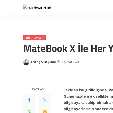
BILGISAYAR
MateBook X İle Her Y
Erdinç Akkoyunlu
16 Şubat 2021
Posted
by
PAYLAŞ
Eskiden işe gidildiğinde, k
Günümüzde ise özellikle mob
bilgisayara sahip olmak art
bilgisayarlarının sadece d