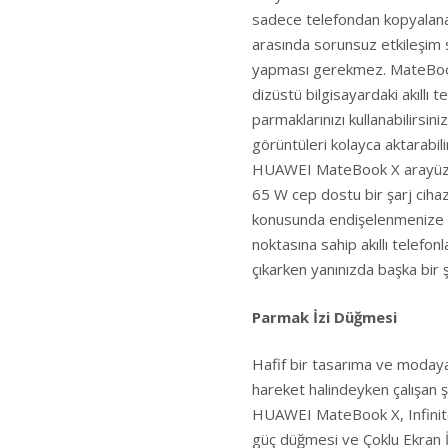
sadece telefondan kopyalanan
arasında sorunsuz etkileşim sa
yapması gerekmez. MateBook 
dizüstü bilgisayardaki akıllı 
parmaklarınızı kullanabilirsini
görüntüleri kolayca aktarabilir
HUAWEI MateBook X arayüzünde
65 W cep dostu bir şarj cihazı
konusunda endişelenmenize ge
noktasına sahip akıllı telefonla
çıkarken yanınızda başka bir 
Parmak İzi Düğmesi
Hafif bir tasarıma ve moday
hareket halindeyken çalışan şeh
HUAWEI MateBook X, Infinite
güç düğmesi ve Çoklu Ekran İş 