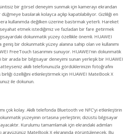
ntisiz bir görsel deneyim sunmak için kamerayı ekrandan
düğmeye basılarak kolayca açılıp kapatılabiliyor. Gizliliği en
era kullanımda değilken üzerine bastırmak yeterli. Hareket
e seyahat etmek istediğimiz ve fazladan bir fare getirmek
ilgisayardaki dokunmatik yüzey özellikle önemli. HUAWEI
geniş bir dokunmatik yüzey alanına sahip olan ve kullanımı
UAWEI FreeTouch tasarımını sunuyor. HUAWEI’nin dokunmatik
psi bir arada bir bilgisayar deneyimi sunan yerleşik bir HUAWEI
atteyseniz akıllı telefonunuzla gördüklerinizin fotoğrafını
ş birliği özelliğini etkinleştirmek için HUAWEI MateBook X
unuz ile dokunun.
nımı çok kolay. Akıllı telefonda Bluetooth ve NFC’yi etkinleştirin
nmatik yüzeyinin ortasına yerleştirin; dizüstü bilgisayar
ılayacaktır. Kurulumu tamamlamak için ekrandaki adımları
lanıcı arayüzünüz MateBook X ekranında görüntülenecek. Bu