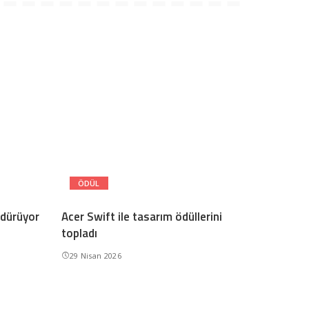
ÖDÜL
rdürüyor
Acer Swift ile tasarım ödüllerini
topladı
29 Nisan 2026