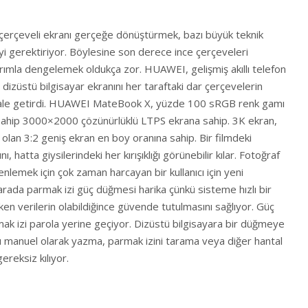
r çerçeveli ekranı gerçeğe dönüştürmek, bazı büyük teknik
i gerektiriyor. Böylesine son derece ince çerçeveleri
sarımla dengelemek oldukça zor. HUAWEI, gelişmiş akıllı telefon
 dizüstü bilgisayar ekranını her taraftaki dar çerçevelerin
ale getirdi. HUAWEI MateBook X, yüzde 100 sRGB renk gamı
sahip 3000×2000 çözünürlüklü LTPS ekrana sahip. 3K ekran,
i olan 3:2 geniş ekran en boy oranına sahip. Bir filmdeki
ı, hatta giysilerindeki her kırışıklığı görünebilir kılar. Fotoğraf
lemek için çok zaman harcayan bir kullanıcı için yeni
ada parmak izi güç düğmesi harika çünkü sisteme hızlı bir
rken verilerin olabildiğince güvende tutulmasını sağlıyor. Güç
ak izi parola yerine geçiyor. Dizüstü bilgisayara bir düğmeye
ı manuel olarak yazma, parmak izini tarama veya diğer hantal
reksiz kılıyor.