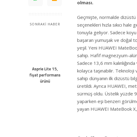
olması.
Geçmişte, normalde dizüstü bi
seçenekleri hızla sıkıcı hale
SONRAKİ HABER
tonuyla geliyor. Sadece koyu
başaran yumuşak ve doğal tonlar
yeşil. Yeni HUAWEI MateBook 
sahip. Hafif magnezyum-alüm
Sadece 13,6 mm kalınlığında ve 
Asprie Lite 15,
kolayca taşınabilir. Teknoloji
fiyat performans
sahip dünyanın ilk dizüstü bil
ürünü
üretildi. Ayrıca HUAWEI, meta
sürmüş oldu. Üstelik yüzde 90
yaparken eşi benzeri görülme
yayan HUAWEI MateBook X, t