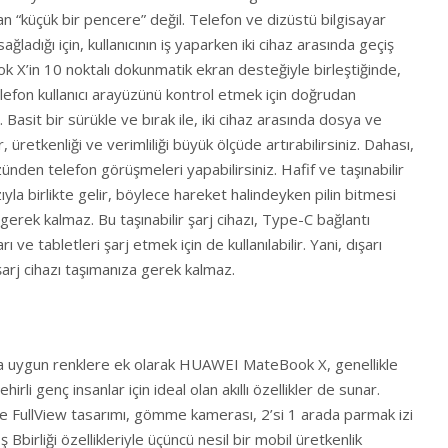
 “küçük bir pencere” değil. Telefon ve dizüstü bilgisayar
ğladığı için, kullanıcının iş yaparken iki cihaz arasında geçiş
X’in 10 noktalı dokunmatik ekran desteğiyle birleştiğinde,
telefon kullanıcı arayüzünü kontrol etmek için doğrudan
z. Basit bir sürükle ve bırak ile, iki cihaz arasında dosya ve
, üretkenliği ve verimliliği büyük ölçüde artırabilirsiniz. Dahası,
n telefon görüşmeleri yapabilirsiniz. Hafif ve taşınabilir
yla birlikte gelir, böylece hareket halindeyken pilin bitmesi
rek kalmaz. Bu taşınabilir şarj cihazı, Type-C bağlantı
rı ve tabletleri şarj etmek için de kullanılabilir. Yani, dışarı
şarj cihazı taşımanıza gerek kalmaz.
a uygun renklere ek olarak HUAWEI MateBook X, genellikle
irli genç insanlar için ideal olan akıllı özellikler de sunar.
 FullView tasarımı, gömme kamerası, 2’si 1 arada parmak izi
Bbirliği özellikleriyle üçüncü nesil bir mobil üretkenlik