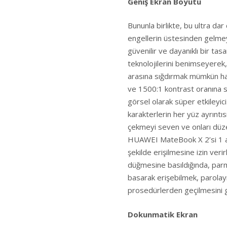
Geniş Ekran Boyutu
Bununla birlikte, bu ultra da
engellerin üstesinden gelmey
güvenilir ve dayanıklı bir ta
teknolojilerini benimseyerek,
arasına sığdırmak mümkün h
ve 1500:1 kontrast oranına 
görsel olarak süper etkileyic
karakterlerin her yüz ayrıntısın
çekmeyi seven ve onları düzen
HUAWEI MateBook X 2’si 1 ar
şekilde erişilmesine izin veri
düğmesine basıldığında, parm
basarak erişebilmek, parolay
prosedürlerden geçilmesini ge
Dokunmatik Ekran