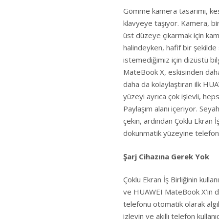
Gömme kamera tasarımı, kesi
klavyeye taşıyor. Kamera, bir 
üst düzeye çıkarmak için kam
halindeyken, hafif bir şekild
istemediğimiz için dizüstü b
MateBook X, eskisinden daha 
daha da kolaylaştıran ilk H
yüzeyi ayrıca çok işlevli, he
Paylaşım alanı içeriyor. Seyah
çekin, ardından Çoklu Ekran İ
dokunmatik yüzeyine telefon
Şarj Cihazına Gerek Yok
Çoklu Ekran İş Birliğinin kulla
ve HUAWEI MateBook X’in doku
telefonu otomatik olarak alg
izleyin ve akıllı telefon kul