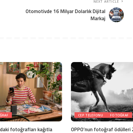
NEXT ARTICLE
Otomotivde 16 Milyar Dolarlık Dijital
Markaj
ĞRAF
CEP TELEFONU
FOTOĞRAF
aki fotoğrafları kağıtla
OPPO’nun fotoğraf ödülleri 