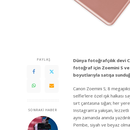
PAYLAŞ
Dünya fotoğrafçılık devi Ca
fotoğraf için Zoemini S v
boyutlarıyla satışa sundu
Canon Zoemini S; 8 megapikse
selfie’lere özel ışık halkası 
sırt çantasına sığan; her yer
Instagram’a yakışan, lezzetli
SONRAKİ HABER
aynı zamanda anında yazdırılm
Pembe, siyah ve beyaz olmak 