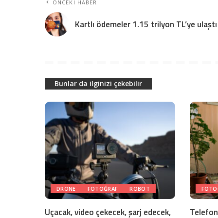
ÖNCEKI HABER
Kartlı ödemeler 1.15 trilyon TL’ye ulaştı
Bunlar da ilginizi çekebilir
DRONE
FOTOĞRAF
ROBOT
FOTO
Uçacak, video çekecek, şarj edecek,
Telefond