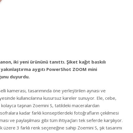
non, iki yeni ürününü tanıttı. Şiket kağıt baskılı
e yakınlaştırma aygıtı PowerShot ZOOM mini
ğunu duyurdu.
lli kamerası, tasarımında öne yerleştirilen aynası ve
sayesinde kullanıcılarına kusursuz kareler sunuyor. Ele, cebe,
e kolayca taşınan Zoemini S, tatildeki maceralardan
 sofralara kadar farklı konseptlerdeki fotoğrafların çekilmesi
ası ve paylaşılması gibi tüm ihtiyaçları tek seferde karşılıyor.
üzere 3 farklı renk seçeneğine sahip Zoemini S, şık tasarımı