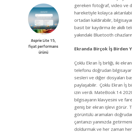
gereken fotoğraf, video ve di
hareketiyle kolayca aktarılabil
ortadan kaldırabilir, bilgisaya
basit bir kaydırma ile akıllı 
yakındaki Bluetooth cihazlarını
Asprie Lite 15,
fiyat performans
Ekranda Birçok İş Birden Y
ürünü
Çoklu Ekran İş birliği, iki ekra
telefonu doğrudan bilgisayarda
sesleri ve diğer dosyaları ba
paylaşabilir. Çoklu Ekran İş b
izin verdi. MateBook 14 2020
bilgisayarın klavyesini ve far
geniş bir ekran işlevi görür. 
görüntülü aramaları doğrudan
çantanızı yanınızda getirmeniz
doldurmak ve her zaman her c