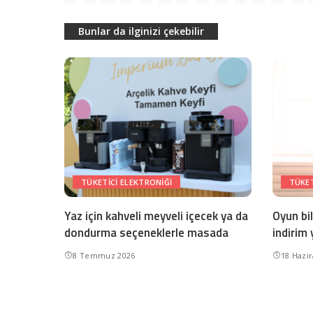
Bunlar da ilginizi çekebilir
TÜKETICI ELEKTRONIĞI
TÜKET
Yaz için kahveli meyveli içecek ya da
Oyun bi
dondurma seçeneklerle masada
indirim 
8 Temmuz 2026
18 Hazi