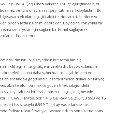
5W Cep USB-C Şarj Cihazı yalnızca 160 gr ağırlığındadır, bu
k almaz ve tüm cihazlarınızı şarjlı tutmanızı kolaylaştırır. Bu
ilgisayara ek olarak çeşitli akıllı telefonlara, tabletlere ve
en birden fazla kullanımı destekler. Böylesine çok yönlü bir
lışma senaryoları için sağlam bir temel sağlayarak
 olarak düşünülebilir.
ında, dizüstü bilgisayarların kilit açma hızı hiç
nın kilit açma hızı gittikçe artmaktadır. Birçok kullanıcının
ini akıllı telefonlarına daha yakın hızlarda açabilmeleri ve
hazları arasındaki geçiş hissini azaltabilmeleri dolaylı bir ihtiyaç
i, akıllı telefon parmak izi güvenlik teknolojisindeki
na uygulayarak ikisi bir arada parmak izi güç düğmesiyle
a çıkardı. HUAWEI MateBook 14, 8 GB RAM ve 256 GB SSD ve 16
leri ile, sırasıyla 6.999 TL (4 ay vade farksız taksit
ade farksız taksit fırsatıyla) tavsiye edilen son tüketici satış