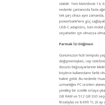
olabilir. Yeni MateBook 14, 6
nedenle çantanızda fazla ağırlı
tek şarj cihazı aynı zamanda, b
powerbank’lere güç sağlayabil
USB-C adaptörü, tüm mobil ça
seyahatler için olmazsa olmaz
Parmak İzi Düğmesi
Günümüzün hızlı tempolu yaşam
değişmemişken, cep telefonları
dizüstü bilgisayarlarının kilid
böylece kullanıcıların farklı ci
haline geldi. Bu nedenle Huawe
uzmanlığını PC ürünleri alanı
yenilikçi bir özellik ortay
GB RAM ve 512 GB SSD seçenek
fırsatıyla) ve 8.699 TL (6 ay v