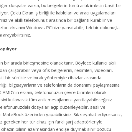
ğer dosyalar varsa, bu belgelerin tümü artık imlecin basit bir
iyor. Çoklu Ekran İş birliği ile kabloları ve aracı uygulamaları
rınız ve akıllı telefonunuz arasında bir bağlantı kurabilir ve
telefon ekranını Windows PC’nize yansıtabilir, tek bir dokunuşla
 arayabilirsiniz.
apılıyor
nın bir arada birleşmesine olanak tanır. Böylece kullanıcı akıllı
n çalıştırabilir veya ofis belgelerini, resimleri, videoları,
sit bir sürükle ve bırak yöntemiyle cihazlar arasında
irliği, bilgisayarların ve telefonların da donanımı paylaşmasına
 AMD’nin ekranı, telefonunuzun çevre birimleri olarak
esini kullanarak tüm anlık mesajlarınızı yanıtlayabileceğiniz
Telefonunuzdaki dosyaları açıp düzenleyebilir, sesli ve
 MateBook üzerinden yapabilirsiniz. Sık seyahat ediyorsanız,
 gereken her tür cihaz için farklı şarj adaptörleriyle
ihazın pilinin azalmasından endişe duymak sinir bozucu