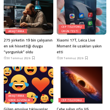
CEP TELEFONU
ARAŞTIRMA
ÜRÜN TESTI
275 şirketin 19 bin çalışanın
Xiaomi 17T, Leica Live
en sık hissettiği duygu
Moment ile uzakları yakın
“yorgunluk” oldu
etti
30 Temmuz 2026
28 Temmuz 2026
ARAŞTIRMA
SIBER GÜVENLIK
CEP TELEFONU
Gülen emojiye tıklayanlar
Cebe sığan ofis V6