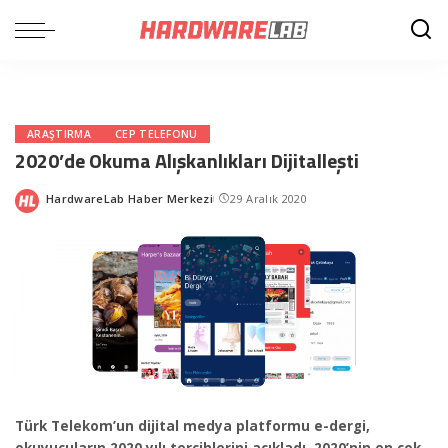
ARAŞTIRMA
CEP TELEFONU
2020’de Okuma Alışkanlıkları Dijitalleşti
HardwareLab Haber Merkezi
29 Aralık 2020
Posted
by
Türk Telekom’un dijital medya platformu e-dergi,
okuyucuların 2020 yılı tercihlerini açıkladı. 2020’nin en çok